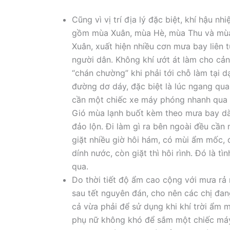
Cũng vì vị trí địa lý đặc biệt, khí hậu 
gồm mùa Xuân, mùa Hè, mùa Thu và mùa Đ
Xuân, xuất hiện nhiều cơn mưa bay liên tụ
người dân. Không khí ướt át làm cho cả
“chán chường” khi phải tới chỗ làm tại 
đường dơ dáy, đặc biệt là lúc ngang qua
cần một chiếc xe máy phóng nhanh qua 
Gió mùa lạnh buốt kèm theo mưa bay dà
đảo lộn. Đi làm gì ra bên ngoài đều c
giặt nhiều giờ hôi hám, có mùi ẩm mốc, đ
dính nước, còn giặt thì hôi rình. Đó là t
qua.
Do thời tiết độ ẩm cao cộng với mưa rả r
sau tết nguyên đán, cho nên các chị đang
cả vừa phải để sử dụng khi khí trời 
phụ nữ không khó để sắm một chiếc máy