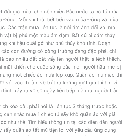
nhiệt đới gió mùa, cho nên miền Bắc nước ta có tứ mùa
ông. Mỗi khi thời tiết tiến vào mùa Đông và mùa
c. Các trận mưa liên tục là nỗi ám ảnh đối với mọi
nh vật bị phủ một màu ảm đạm. Bất cứ ai cảm thấy
dạng khí hậu quái gở như phù thủy khó tính. Đoạn
 các con đường có công trường đang đập phá, chỉ
là bao nhiêu đất cát vẩy lên người thật là lếch thếch.
i mãi khiến cho cuộc sống của mọi người hầu như bị
ần mang một chiếc áo mưa lụp xụp. Quần áo mũ mão thì
ồ vải vóc đi làm về trút ra không giặt giũ thì ẩm vì
ình hình xảy ra vô số ngày liên tiếp mà mọi người trải
ích kéo dài, phải nói là liên tục 3 tháng trước hoặc
 cân nhắc mua 1 chiếc tủ sấy khô quần áo với giá
ẩm mốc như thế. Tìm hiểu thông tin tại các diễn đàn người
 sấy quần áo tất mũ tiện lợi với yêu cầu ứng dụng