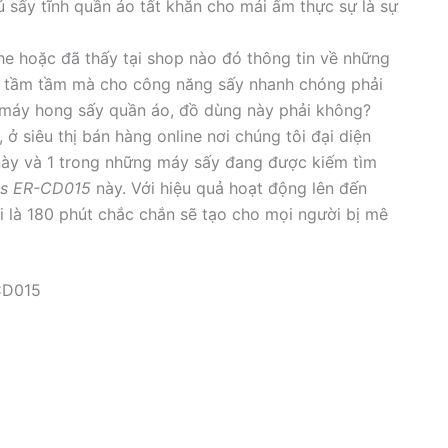
ủ sấy tĩnh quần áo tất khăn cho mái ấm thực sự là sự
nghe hoặc đã thấy tại shop nào đó thông tin về những
ền tầm tầm mà cho công năng sấy nhanh chóng phải
i máy hong sấy quần áo, đồ dùng này phải không?
 ở siêu thị bán hàng online nơi chúng tôi đại diện
này và 1 trong những máy sấy đang được kiếm tìm
ss ER-CD015
này. Với hiệu quả hoạt động lên đến
ại là 180 phút chắc chắn sẽ tạo cho mọi người bị mê
-CD015