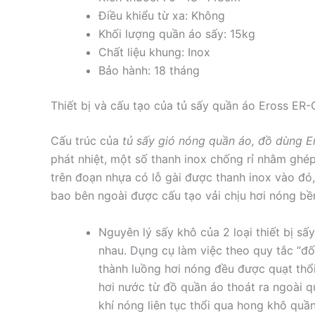
Điều khiểu từ xa: Không
Khối lượng quần áo sấy: 15kg
Chất liệu khung: Inox
Bảo hành: 18 tháng
Thiết bị và cấu tạo của tủ sấy quần áo Eross ER
Cấu trúc của
tủ sấy gió nóng quần áo, đồ dùng 
phát nhiệt, một số thanh inox chống rỉ nhằm ghé
trên đoạn nhựa có lỗ gài được thanh inox vào đ
bao bên ngoài được cấu tạo vải chịu hơi nóng bền
Nguyên lý sấy khô của 2 loại thiết bị s
nhau. Dụng cụ làm việc theo quy tắc “đối
thành luồng hơi nóng đều được quạt t
hơi nước từ đồ quần áo thoát ra ngoài q
khí nóng liên tục thổi qua hong khô quầ