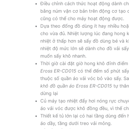
Điều chỉnh cách thức hoạt động dành c
bằng núm vặn cơ bản trên động cơ tạo 
cũng có thể cho máy hoạt động được.
Dựa theo đống đồ dùng ít hay nhiều hoặ
cho vừa đủ. Nhiệt lượng lúc đang hong 
nhiệt ở thấp hơn sẽ sấy đồ dùng bé và k
nhiệt độ mức lớn sẽ dành cho đồ vải sấy
muốn sấy khô nhanh.
Thời giờ cài đặt giờ hong khô đỉnh điểm 
Eross ER-CD015
có thể đếm số phút sấ
thuộc số quần áo vải vóc bỏ vào sấy. Sa
khô đồ quần áo Eross ER-CD015
tự thân
dừng lại
Củ máy tạo nhiệt đẩy hơi nóng rực chuyể
áo vải vóc được khô đồng đều, vì thế c
Thiết kế tủ lớn lại có hai tầng dùng đ
áo dầy, tầng dưới treo vải mỏng.