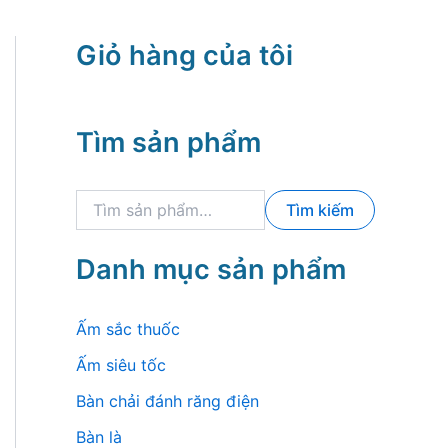
Giỏ hàng của tôi
Tìm sản phẩm
T
Tìm kiếm
ì
m
k
Danh mục sản phẩm
i
ế
m
Ấm sắc thuốc
:
Ấm siêu tốc
Bàn chải đánh răng điện
Bàn là