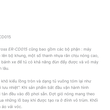
-CD015
Eross ER-CD015
cũng bao gồm các bộ phận : máy
p lên bộ khung, một số thanh nhựa rắn chịu nóng cao,
ó, bánh xe để tủ có khả năng đùn đẩy được và vỏ máy
 lâu.
ấy khô kiểu lồng tròn và dạng tủ vuông tóm lại như
 lưu nhiệt”: Khi sản phẩm bắt đầu vận hành hình
hổi tản đều vào đồ phơi sẵn. Đợt gió nóng mang theo
ua những lỗ bay khí được tạo ra ở đỉnh vỏ trùm. Khối
n áo vải vóc.