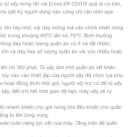
ho
tủ sấy hong đồ vải Eross ER-CD015
quá là cơ bản,
cho bất kỳ người dùng nào cũng chỉ cần nhìn qua
c lớn hay nhỏ, vải dày mỏng mà căn chỉnh nhiệt nóng
khô trong khoảng 60°C lên tới 70°C. Bình thường
hông dày hoặc lượng quần áo có ít và tất nhiên,
 lớn và dày hay số lượng quần áo vải vóc nhiều hoặc
lên tới 180 phút.
Tủ sấy làm khô quần áo tất khăn
y tùy vào vào thiết lập của người sấy đã chọn lựa phụ
u hoạt động định thời giờ, người nội trợ cứ để
tủ sấy
 sấy, đến khi hết thời gian đã hẹn, máy sấy sẽ tự
n nhanh khiến cho gió nóng tỏa đều khiến cho quần
hẳng bị ẩm từng vùng.
ến hoàn toàn năng lực vắt của máy. Tầng trên để quần