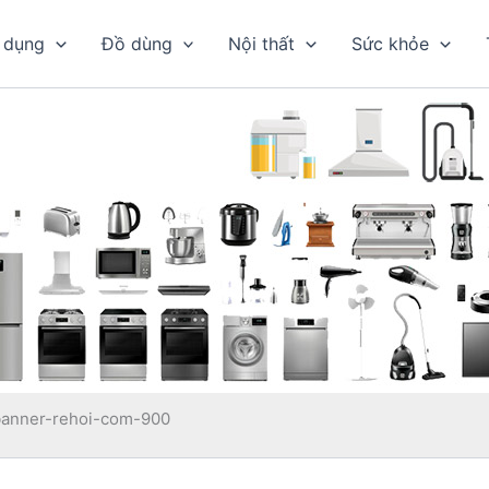
 dụng
Đồ dùng
Nội thất
Sức khỏe
banner-rehoi-com-900