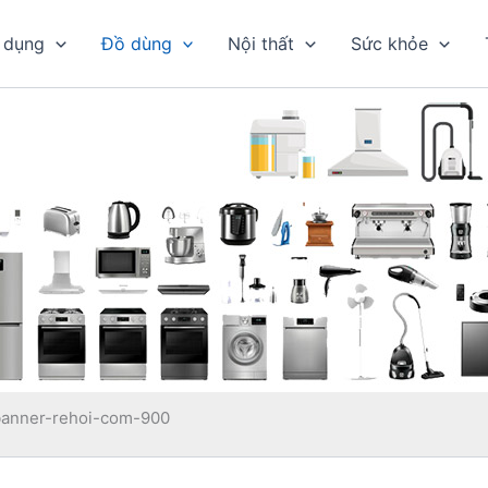
 dụng
Đồ dùng
Nội thất
Sức khỏe
banner-rehoi-com-900