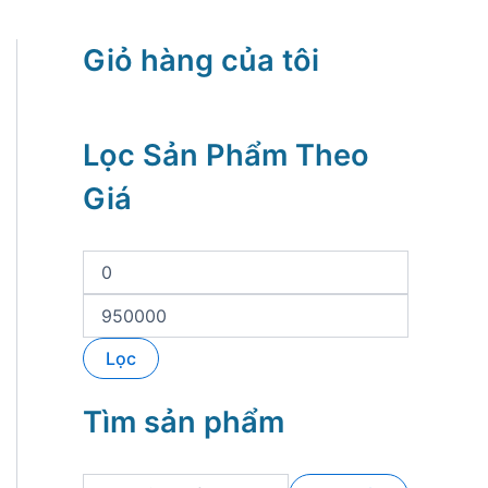
Giỏ hàng của tôi
Lọc Sản Phẩm Theo
Giá
G
i
á
G
t
i
ố
á
Lọc
i
t
t
ố
h
i
Tìm sản phẩm
i
đ
ể
a
u
T