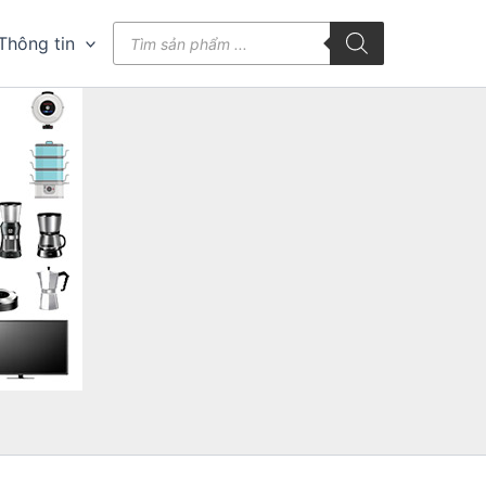
Tìm
Thông tin
kiếm
sản
phẩm