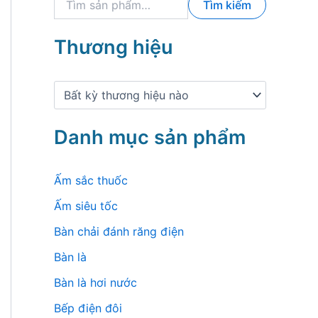
Tìm kiếm
ì
m
k
Thương hiệu
i
ế
m
:
Danh mục sản phẩm
Ấm sắc thuốc
Ấm siêu tốc
Bàn chải đánh răng điện
Bàn là
Bàn là hơi nước
Bếp điện đôi