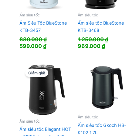
Ấm siêu tốc
Ấm siêu tốc
Ấm Siêu Tốc BlueStone
Ấm siêu tốc BlueStone
KTB-3457
KTB-3468
880.000
₫
1.250.000
₫
Giá
Giá
Giá
Giá
599.000
₫
969.000
₫
gốc
hiện
gốc
hiện
là:
tại
là:
tại
880.000 ₫.
là:
1.250.000 ₫.
là:
599.000 ₫.
969.000 ₫.
Giảm giá!
Ấm siêu tốc
Ấm siêu tốc
Ấm siêu tốc Gkoch HB-
Ấm siêu tốc Elegant HOT
K102 1.7L