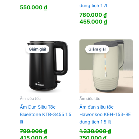
dung tích 1.7l
550.000
₫
780.000
₫
Giá
Giá
455.000
₫
gốc
hiện
là:
tại
780.000 ₫.
là:
455.000 ₫.
Giảm giá!
Giảm giá!
Ấm siêu tốc
Ấm siêu tốc
Ấm Đun Siêu Tốc
Ấm đun siêu tốc
BlueStone KTB-3455 1.5
Hawonkoo KEH-153-BE
lít
dung tích 1.5 lít
799.000
₫
1.230.000
₫
Giá
Giá
Giá
Giá
415.000
₫
750.000
₫