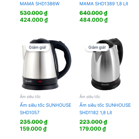
MAMA SHD1386W
MAMA SHD1389 1,8 Lít
530.000
₫
640.000
₫
Giá
Giá
Giá
Giá
424.000
₫
484.000
₫
gốc
hiện
gốc
hiện
là:
tại
là:
tại
530.000 ₫.
là:
640.000 ₫.
là:
424.000 ₫.
484.000 ₫.
Giảm giá!
Giảm giá!
Ấm siêu tốc
Ấm siêu tốc
Ấm siêu tốc SUNHOUSE
Ấm siêu tốc SUNHOUSE
SHD1057
SHD1182 1,8 Lít
235.000
₫
223.000
₫
Giá
Giá
Giá
Giá
159.000
₫
179.000
₫
gốc
hiện
gốc
hiện