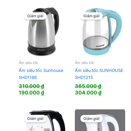
là:
tại
là:
tại
235.000 ₫.
là:
223.000 ₫.
là:
159.000 ₫.
179.000 ₫.
Giảm giá!
Giảm giá!
Ấm siêu tốc
Ấm siêu tốc
Ấm siêu tốc Sunhouse
Ấm siêu tốc SUNHOUSE
SHD1186
SHD1215
310.000
₫
365.000
₫
Giá
Giá
Giá
Giá
190.000
₫
304.000
₫
gốc
hiện
gốc
hiện
là:
tại
là:
tại
310.000 ₫.
là:
365.000 ₫.
là:
190.000 ₫.
304.000 ₫.
Giảm giá!
Giảm giá!