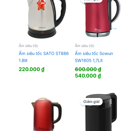
Ấm siêu tốc
Ấm siêu tốc
Ấm siêu tốc SATO ST886
Ấm siêu tốc Sowun
1.8lit
SW1605 1,7Lít
220.000
₫
600.000
₫
Giá
Giá
540.000
₫
gốc
hiện
là:
tại
600.000 ₫.
là:
540.000 ₫.
Giảm giá!