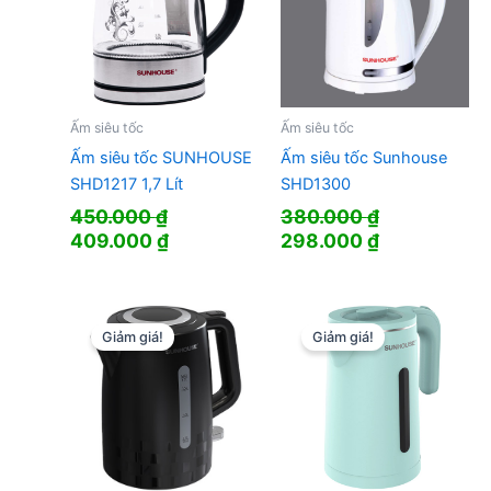
Ấm siêu tốc
Ấm siêu tốc
Ấm siêu tốc SUNHOUSE
Ấm siêu tốc Sunhouse
SHD1217 1,7 Lít
SHD1300
450.000
₫
380.000
₫
Giá
Giá
Giá
Giá
409.000
₫
298.000
₫
gốc
hiện
gốc
hiện
là:
tại
là:
tại
450.000 ₫.
là:
380.000 ₫.
là:
409.000 ₫.
298.000 ₫.
Giảm giá!
Giảm giá!