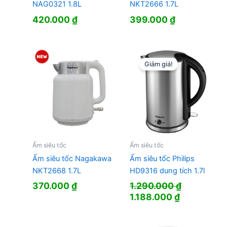
NAG0321 1.8L
NKT2666 1.7L
420.000
₫
399.000
₫
Giảm giá!
Ấm siêu tốc
Ấm siêu tốc
Ấm siêu tốc Nagakawa
Ấm siêu tốc Philips
NKT2668 1.7L
HD9316 dung tích 1.7l
370.000
₫
1.290.000
₫
Giá
Giá
1.188.000
₫
gốc
hiện
là:
tại