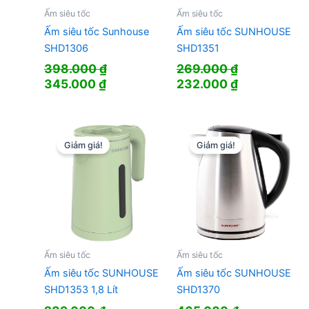
Ấm siêu tốc
Ấm siêu tốc
Ấm siêu tốc Sunhouse
Ấm siêu tốc SUNHOUSE
SHD1306
SHD1351
398.000
₫
269.000
₫
Giá
Giá
Giá
Giá
345.000
₫
232.000
₫
gốc
hiện
gốc
hiện
là:
tại
là:
tại
398.000 ₫.
là:
269.000 ₫.
là:
345.000 ₫.
232.000 ₫.
Giảm giá!
Giảm giá!
Ấm siêu tốc
Ấm siêu tốc
Ấm siêu tốc SUNHOUSE
Ấm siêu tốc SUNHOUSE
SHD1353 1,8 Lít
SHD1370