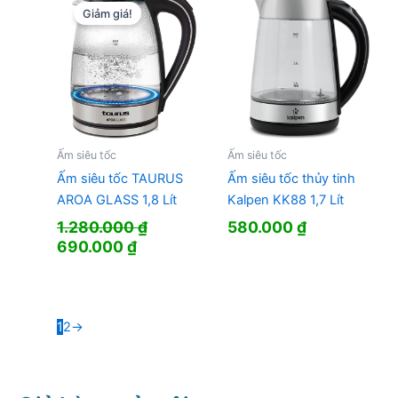
444.000 ₫.
Giảm giá!
Ấm siêu tốc
Ấm siêu tốc
Ấm siêu tốc TAURUS
Ấm siêu tốc thủy tinh
AROA GLASS 1,8 Lít
Kalpen KK88 1,7 Lít
1.280.000
₫
580.000
₫
Giá
Giá
690.000
₫
gốc
hiện
là:
tại
1.280.000 ₫.
là:
690.000 ₫.
1
2
→