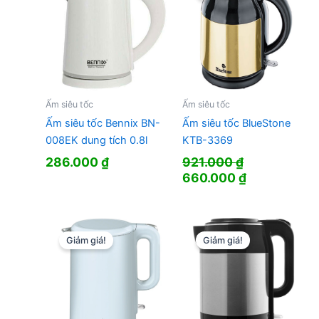
Ấm siêu tốc
Ấm siêu tốc
Ấm siêu tốc Bennix BN-
Ấm siêu tốc BlueStone
008EK dung tích 0.8l
KTB-3369
286.000
₫
921.000
₫
Giá
Giá
660.000
₫
gốc
hiện
là:
tại
921.000 ₫.
là:
660.000 ₫.
Giảm giá!
Giảm giá!