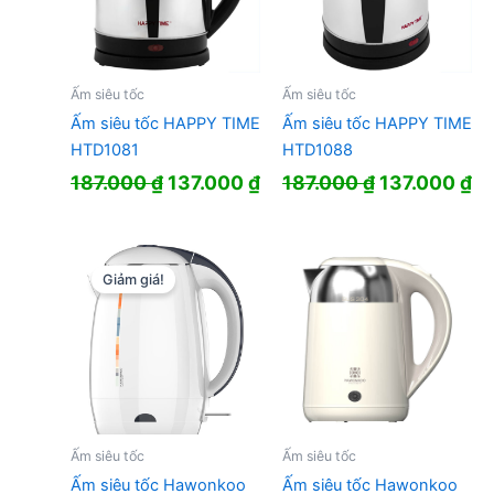
Ấm siêu tốc
Ấm siêu tốc
Ấm siêu tốc HAPPY TIME
Ấm siêu tốc HAPPY TIME
HTD1081
HTD1088
Giá
Giá
Giá
Gi
187.000
₫
137.000
₫
187.000
₫
137.000
₫
gốc
hiện
gốc
hi
là:
tại
là:
tạ
187.000 ₫.
là:
187.000 ₫.
là:
137.000 ₫.
13
Giảm giá!
Ấm siêu tốc
Ấm siêu tốc
Ấm siêu tốc Hawonkoo
Ấm siêu tốc Hawonkoo