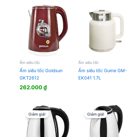
450.000 ₫.
là:
181.000 ₫.
Ấm siêu tốc
Ấm siêu tốc
Ấm siêu tốc Goldsun
Ấm siêu tốc Gume GM-
GKT2612
EK041 1.7L
262.000
₫
Giảm giá!
Giảm giá!