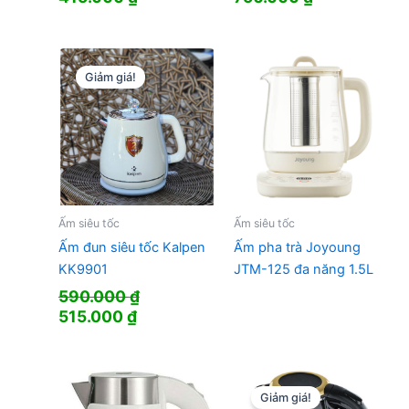
gốc
hiện
gốc
hiện
là:
tại
là:
tại
799.000 ₫.
là:
1.230.000 ₫.
là:
415.000 ₫.
750.000 ₫.
Giảm giá!
Ấm siêu tốc
Ấm siêu tốc
Ấm đun siêu tốc Kalpen
Ấm pha trà Joyoung
KK9901
JTM-125 đa năng 1.5L
590.000
₫
Giá
Giá
515.000
₫
gốc
hiện
là:
tại
590.000 ₫.
là:
515.000 ₫.
Giảm giá!