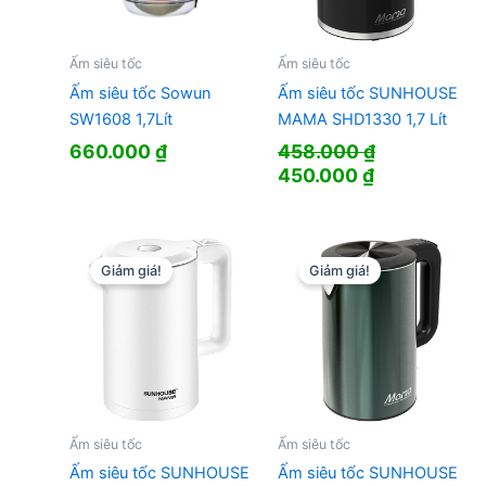
Ấm siêu tốc
Ấm siêu tốc
Ấm siêu tốc Sowun
Ấm siêu tốc SUNHOUSE
SW1608 1,7Lít
MAMA SHD1330 1,7 Lít
660.000
₫
458.000
₫
Giá
Giá
450.000
₫
gốc
hiện
là:
tại
458.000 ₫.
là:
450.000 ₫.
Giảm giá!
Giảm giá!
Ấm siêu tốc
Ấm siêu tốc
Ấm siêu tốc SUNHOUSE
Ấm siêu tốc SUNHOUSE