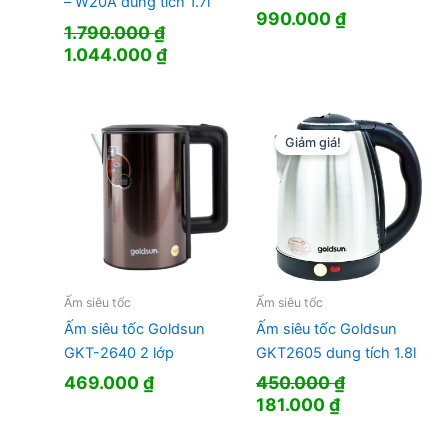
– W20A dung tích 1.7l
990.000
₫
1.790.000
₫
Giá
Giá
1.044.000
₫
gốc
hiện
là:
tại
1.790.000 ₫.
là:
1.044.000 ₫.
Giảm giá!
Ấm siêu tốc
Ấm siêu tốc
Ấm siêu tốc Goldsun
Ấm siêu tốc Goldsun
GKT-2640 2 lớp
GKT2605 dung tích 1.8l
469.000
₫
450.000
₫
Giá
Giá
181.000
₫
gốc
hiện
là:
tại