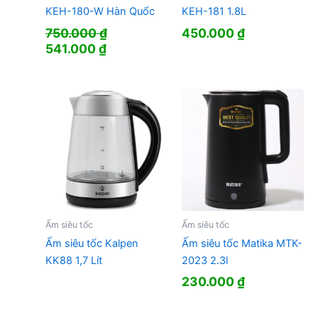
KEH-180-W Hàn Quốc
KEH-181 1.8L
750.000
₫
450.000
₫
Giá
Giá
541.000
₫
gốc
hiện
là:
tại
750.000 ₫.
là:
541.000 ₫.
Ấm siêu tốc
Ấm siêu tốc
Ấm siêu tốc Kalpen
Ấm siêu tốc Matika MTK-
KK88 1,7 Lít
2023 2.3l
230.000
₫