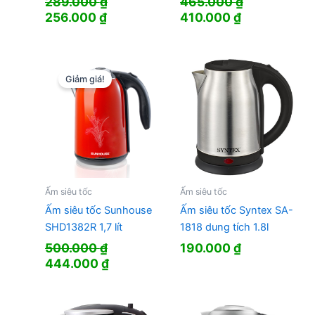
289.000
₫
465.000
₫
Giá
Giá
Giá
Giá
256.000
₫
410.000
₫
gốc
hiện
gốc
hiện
là:
tại
là:
tại
289.000 ₫.
là:
465.000 ₫.
là:
256.000 ₫.
410.000 ₫.
Giảm giá!
Ấm siêu tốc
Ấm siêu tốc
Ấm siêu tốc Sunhouse
Ấm siêu tốc Syntex SA-
SHD1382R 1,7 lít
1818 dung tích 1.8l
500.000
₫
190.000
₫
Giá
Giá
444.000
₫
gốc
hiện
là:
tại
500.000 ₫.
là: