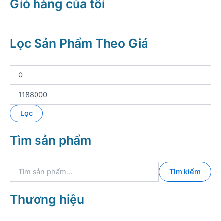
Giỏ hàng của tôi
Lọc Sản Phẩm Theo Giá
G
i
á
G
t
i
ố
á
Lọc
i
t
t
ố
Tìm sản phẩm
h
i
i
đ
ể
a
T
u
Tìm kiếm
ì
m
k
Thương hiệu
i
ế