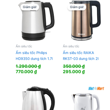
1.290.000 ₫.
là:
1.188.000 
Giảm giá!
Giảm giá!
Ấm siêu tốc
Ấm siêu tốc
Ấm siêu tốc Philips
Ấm siêu tốc RAIKA
HD9350 dung tích 1.7l
RKST-03 dung tích 2l
1.290.000
₫
350.000
₫
Giá
Giá
Giá
Giá
770.000
₫
295.000
₫
gốc
hiện
gốc
hiện
là:
tại
là:
tại
1.290.000 ₫.
là:
350.000 ₫.
là:
770.000 ₫.
295.000 ₫.