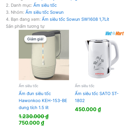
2. Danh mục:
Ấm siêu tốc
3. Nhóm:
Ấm siêu tốc Sowun
4. Bạn đang xem:
Ấm siêu tốc Sowun SW1608 1,7Lít
Sản phẩm tương tự
Giảm giá!
Giảm giá!
Ấm siêu tốc
Ấm siêu tốc
Ấm đun siêu tốc
Ấm siêu tốc SATO ST-
Hawonkoo KEH-153-BE
1802
dung tích 1.5 lít
450.000
₫
1.230.000
₫
Giá
Giá
750.000
₫
gốc
hiện