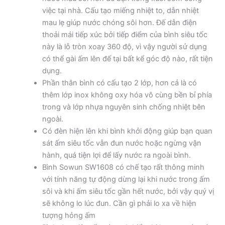
việc tại nhà. Cấu tạo miếng nhiệt to, dẫn nhiệt
mau lẹ giúp nước chóng sôi hơn. Đế dẫn điện
thoải mái tiếp xúc bởi tiếp điểm của bình siêu tốc
này là lỗ tròn xoay 360 độ, vì vậy người sử dụng
có thể gài ấm lên đế tại bất kể góc độ nào, rất tiện
dụng.
Phần thân bình có cấu tạo 2 lớp, hơn cả là có
thêm lớp inox không oxy hóa vô cùng bền bỉ phía
trong và lớp nhựa nguyên sinh chống nhiệt bên
ngoài.
Có đèn hiện lên khi bình khởi động giúp bạn quan
sát ấm siêu tốc vẫn đun nước hoặc ngừng vận
hành, quá tiện lợi để lấy nước ra ngoài bình.
Bình Sowun SW1608 có chế tạo rất thông minh
với tính năng tự động dừng lại khi nước trong ấm
sôi và khi ấm siêu tốc gần hết nước, bởi vậy quý vị
sẽ không lo lúc đun. Cần gì phải lo xa về hiện
tượng hỏng ấm