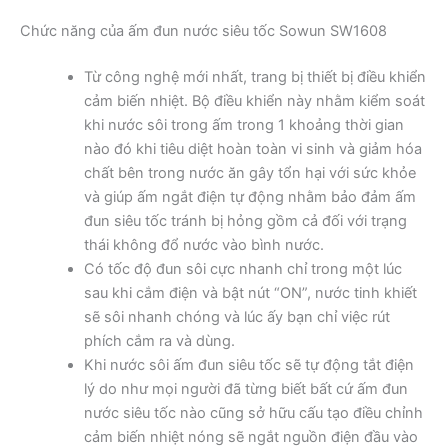
Chức năng của ấm đun nước siêu tốc Sowun SW1608
Từ công nghệ mới nhất, trang bị thiết bị điều khiển
cảm biến nhiệt. Bộ điều khiển này nhằm kiểm soát
khi nước sôi trong ấm trong 1 khoảng thời gian
nào đó khi tiêu diệt hoàn toàn vi sinh và giảm hóa
chất bên trong nước ăn gây tổn hại với sức khỏe
và giúp ấm ngắt điện tự động nhằm bảo đảm ấm
đun siêu tốc tránh bị hỏng gồm cả đối với trạng
thái không đổ nước vào bình nước.
Có tốc độ đun sôi cực nhanh chỉ trong một lúc
sau khi cắm điện và bật nút “ON”, nước tinh khiết
sẽ sôi nhanh chóng và lúc ấy bạn chỉ việc rút
phích cắm ra và dùng.
Khi nước sôi ấm đun siêu tốc sẽ tự động tắt điện
lý do như mọi người đã từng biết bất cứ ấm đun
nước siêu tốc nào cũng sở hữu cấu tạo điều chỉnh
cảm biến nhiệt nóng sẽ ngắt nguồn điện đầu vào