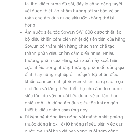
tại thời điểm nước đủ sôi, đây là công năng tuyệt
vời được thiết lập nhằm hướng tới sự bảo vệ an
toàn cho ấm đun nước siêu tốc không thể bị
hỏng.
Ấm nước siêu tốc Sowun SW1608 được thiết lập
bộ điều khiển cảm biến nhiệt độ tiên tiến của hãng
Sowun có thâm niên hàng chục năm chế tạo
thành phần điều chỉnh cảm biến nhiệt. Nhiều
thương phẩm của Hãng sản xuất này xuất hiện
cực nhiều trong những thương phẩm đồ dùng gia
đình hay công nghiệp ở Thế giới. Bộ phận điều
khiển cảm biến nhiệt Sowun khiến nâng cao hiệu
quả đun và tăng thêm tuổi thọ cho ấm đun nước
siêu tốc. do vậy người tiêu dùng sẽ an tâm hơn
nhiều mỗi khi dùng ấm đun siêu tốc khi nó gắn
thiết bị điều chỉnh cảm ứng này.
Đi kèm hệ thống làm nóng với mảnh nhiệt phẳng
thuộc dòng inox 18/10 không rỉ sét, biến việc đun
nước mau sôi hơn để bạn xong xuôi sớm công