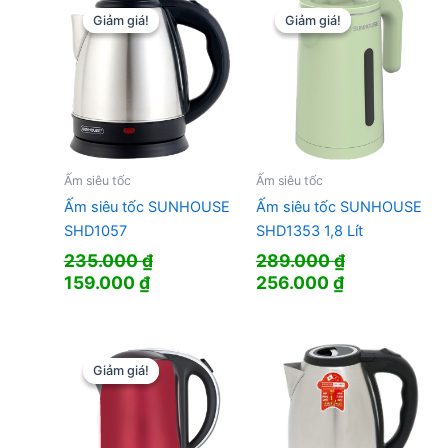
410.000 ₫.
484.000 ₫.
Giảm giá!
Giảm giá!
Giảm giá!
Giảm giá!
Ấm siêu tốc
Ấm siêu tốc
Ấm siêu tốc SUNHOUSE
Ấm siêu tốc SUNHOUSE
SHD1057
SHD1353 1,8 Lít
235.000
₫
289.000
₫
Giá
Giá
Giá
Giá
159.000
₫
256.000
₫
gốc
hiện
gốc
hiện
là:
tại
là:
tại
235.000 ₫.
là:
289.000 ₫.
là:
159.000 ₫.
256.000 ₫.
Giảm giá!
Giảm giá!