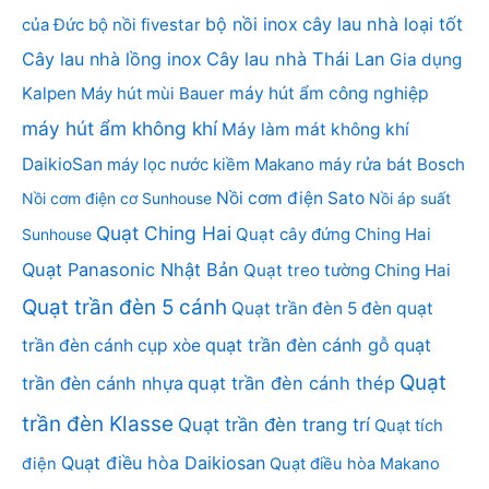
bộ nồi inox
cây lau nhà loại tốt
của Đức
bộ nồi fivestar
Cây lau nhà lồng inox
Cây lau nhà Thái Lan
Gia dụng
Kalpen
Máy hút mùi Bauer
máy hút ẩm công nghiệp
máy hút ẩm không khí
Máy làm mát không khí
DaikioSan
máy lọc nước kiềm Makano
máy rửa bát Bosch
Nồi cơm điện Sato
Nồi cơm điện cơ Sunhouse
Nồi áp suất
Quạt Ching Hai
Quạt cây đứng Ching Hai
Sunhouse
Quạt Panasonic Nhật Bản
Quạt treo tường Ching Hai
Quạt trần đèn 5 cánh
Quạt trần đèn 5 đèn
quạt
quạt trần đèn cánh gỗ
quạt
trần đèn cánh cụp xòe
Quạt
trần đèn cánh nhựa
quạt trần đèn cánh thép
trần đèn Klasse
Quạt trần đèn trang trí
Quạt tích
Quạt điều hòa Daikiosan
điện
Quạt điều hòa Makano