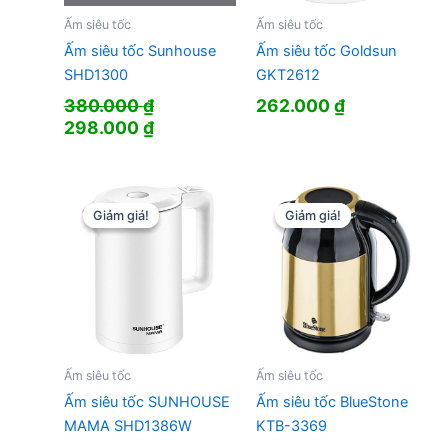
Ấm siêu tốc
Ấm siêu tốc
Ấm siêu tốc Sunhouse
Ấm siêu tốc Goldsun
SHD1300
GKT2612
380.000
₫
262.000
₫
Giá
Giá
298.000
₫
gốc
hiện
là:
tại
380.000 ₫.
là:
298.000 ₫.
Giảm giá!
Giảm giá!
Giảm giá!
Giảm giá!
Ấm siêu tốc
Ấm siêu tốc
Ấm siêu tốc SUNHOUSE
Ấm siêu tốc BlueStone
MAMA SHD1386W
KTB-3369