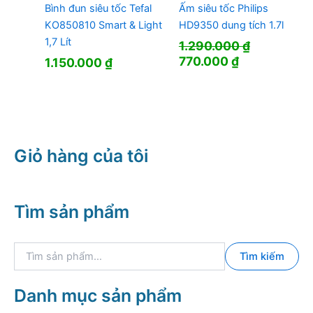
Bình đun siêu tốc Tefal
Ấm siêu tốc Philips
KO850810 Smart & Light
HD9350 dung tích 1.7l
1,7 Lít
1.290.000
₫
Giá
Giá
770.000
₫
1.150.000
₫
gốc
hiện
là:
tại
1.290.000 ₫.
là:
770.000 ₫.
Giỏ hàng của tôi
Tìm sản phẩm
T
Tìm kiếm
ì
m
k
Danh mục sản phẩm
i