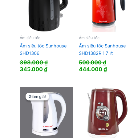
Ấm siêu tốc
Ấm siêu tốc
Ấm siêu tốc Sunhouse
Ấm siêu tốc Sunhouse
SHD1306
SHD1382R 1,7 lít
398.000
₫
500.000
₫
Giá
Giá
Giá
Giá
345.000
₫
444.000
₫
gốc
hiện
gốc
hiện
là:
tại
là:
tại
398.000 ₫.
là:
500.000 ₫.
là:
345.000 ₫.
444.000 ₫.
Giảm giá!
Giảm giá!