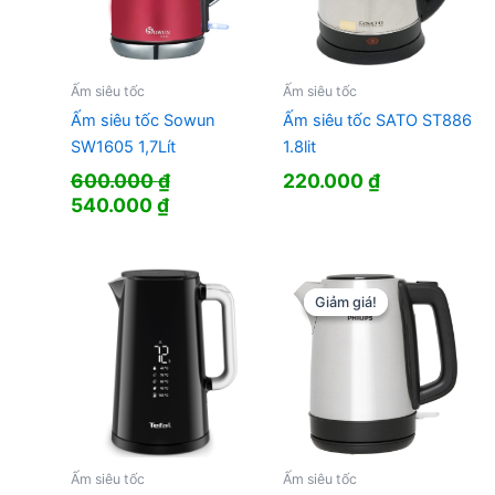
Ấm siêu tốc
Ấm siêu tốc
Ấm siêu tốc Sowun
Ấm siêu tốc SATO ST886
SW1605 1,7Lít
1.8lit
600.000
₫
220.000
₫
Giá
Giá
540.000
₫
gốc
hiện
là:
tại
600.000 ₫.
là:
540.000 ₫.
Giảm giá!
Giảm giá!
Ấm siêu tốc
Ấm siêu tốc