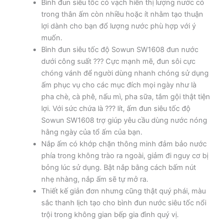
Bình đun siêu tốc có vạch hiển thị lượng nước có
trong thân ấm còn nhiều hoặc ít nhằm tạo thuận
lợi dành cho bạn đổ lượng nước phù hợp với ý
muốn.
Bình đun siêu tốc độ Sowun SW1608 đun nước
dưới công suất ??? Cực mạnh mẽ, đun sôi cực
chóng vánh để người dùng nhanh chóng sử dụng
ấm phục vụ cho các mục đích mọi ngày như là
pha chè, cà phê, nấu mì, pha sữa, tắm gội thật tiện
lợi. Với sức chứa là ??? lít, ấm đun siêu tốc độ
Sowun SW1608 trợ giúp yêu cầu dùng nước nóng
hằng ngày của tổ ấm của bạn.
Nắp ấm có khớp chặn thông minh đảm bảo nước
phía trong không trào ra ngoài, giảm đi nguy cơ bị
bỏng lúc sử dụng. Bật nắp bằng cách bấm nút
nhẹ nhàng, nắp ấm sẽ tự mở ra.
Thiết kế giản đơn nhưng cũng thật quý phái, màu
sắc thanh lịch tạo cho bình đun nước siêu tốc nổi
trội trong không gian bếp gia đình quý vị.