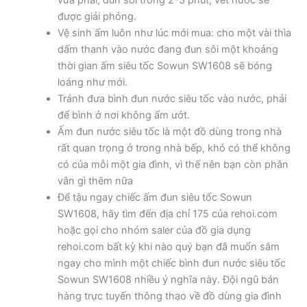
vừa phải, đun sôi trong 2-3 phút, vết nước sẽ
được giải phóng.
Vệ sinh ấm luôn như lúc mới mua: cho một vài thìa
dấm thanh vào nước đang đun sôi một khoảng
thời gian ấm siêu tốc Sowun SW1608 sẽ bóng
loáng như mới.
Tránh đưa bình đun nước siêu tốc vào nước, phải
để bình ở nơi không ẩm ướt.
Ấm đun nước siêu tốc là một đồ dùng trong nhà
rất quan trọng ở trong nhà bếp, khó có thể không
có của mỗi một gia đình, vì thế nên bạn còn phân
vân gì thêm nữa
Để tậu ngay chiếc ấm đun siêu tốc Sowun
SW1608, hãy tìm đến địa chỉ 175 của rehoi.com
hoặc gọi cho nhóm saler của đồ gia dụng
rehoi.com bất kỳ khi nào quý bạn đã muốn sắm
ngay cho mình một chiếc bình đun nước siêu tốc
Sowun SW1608 nhiều ý nghĩa này. Đội ngũ bán
hàng trực tuyến thông thạo về đồ dùng gia đình