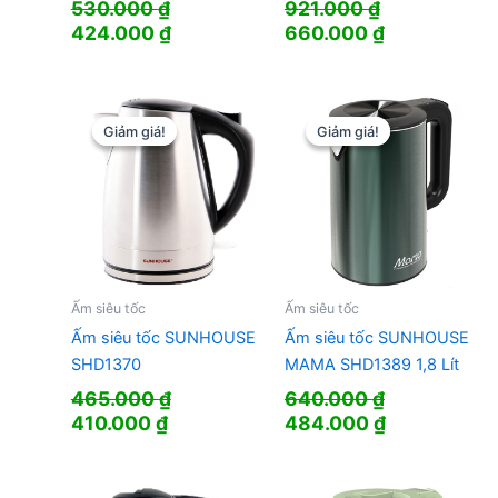
530.000
₫
921.000
₫
Giá
Giá
Giá
Giá
424.000
₫
660.000
₫
gốc
hiện
gốc
hiện
là:
tại
là:
tại
530.000 ₫.
là:
921.000 ₫.
là:
424.000 ₫.
660.000 ₫.
Giảm giá!
Giảm giá!
Giảm giá!
Giảm giá!
Ấm siêu tốc
Ấm siêu tốc
Ấm siêu tốc SUNHOUSE
Ấm siêu tốc SUNHOUSE
SHD1370
MAMA SHD1389 1,8 Lít
465.000
₫
640.000
₫
Giá
Giá
Giá
Giá
410.000
₫
484.000
₫
gốc
hiện
gốc
hiện
là:
tại
là:
tại
465.000 ₫.
là:
640.000 ₫.
là: