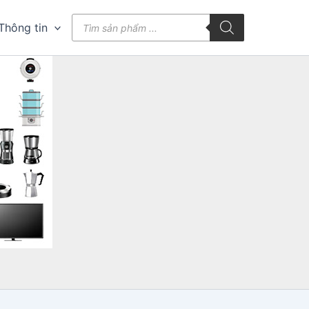
Tìm
Thông tin
kiếm
sản
phẩm