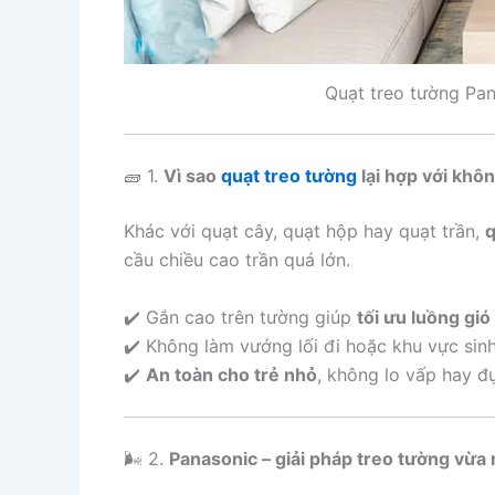
Quạt treo tường Pan
🧱 1.
Vì sao
quạt treo tường
lại hợp với khô
Khác với quạt cây, quạt hộp hay quạt trần,
q
cầu chiều cao trần quá lớn.
✔️ Gắn cao trên tường giúp
tối ưu luồng gió
✔️ Không làm vướng lối đi hoặc khu vực sin
✔️
An toàn cho trẻ nhỏ
, không lo vấp hay đ
🌬️ 2.
Panasonic – giải pháp treo tường vừa