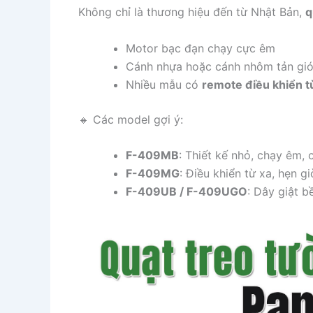
Không chỉ là thương hiệu đến từ Nhật Bản,
q
Motor bạc đạn chạy cực êm
Cánh nhựa hoặc cánh nhôm tản gió
Nhiều mẫu có
remote điều khiển t
🔸 Các model gợi ý:
F-409MB
: Thiết kế nhỏ, chạy êm,
F-409MG
: Điều khiển từ xa, hẹn g
F-409UB / F-409UGO
: Dây giật b