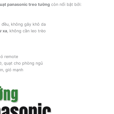
uạt panasonic treo tường
còn nổi bật bởi:
 đều, không gây khô da
ừ xa
, không cần leo trèo
 có remote
iờ, quạt cho phòng ngủ
ền, gió mạnh