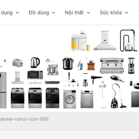
 dụng
Đồ dùng
Nội thất
Sức khỏe
banner-rehoi-com-900