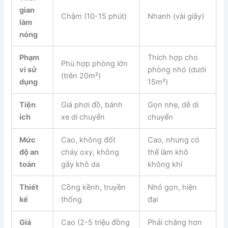
gian
Chậm (10-15 phút)
Nhanh (vài giây)
làm
nóng
Phạm
Thích hợp cho
Phù hợp phòng lớn
vi sử
phòng nhỏ (dưới
(trên 20m²)
dụng
15m²)
Tiện
Giá phơi đồ, bánh
Gọn nhẹ, dễ di
ích
xe di chuyển
chuyển
Mức
Cao, không đốt
Cao, nhưng có
độ an
cháy oxy, không
thể làm khô
toàn
gây khô da
không khí
Thiết
Cồng kềnh, truyền
Nhỏ gọn, hiện
kế
thống
đại
Giá
Cao (2-5 triệu đồng
Phải chăng hơn