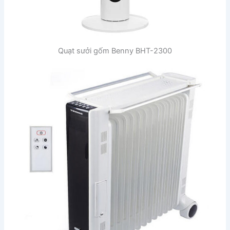
Quạt sưởi gốm Benny BHT-2300