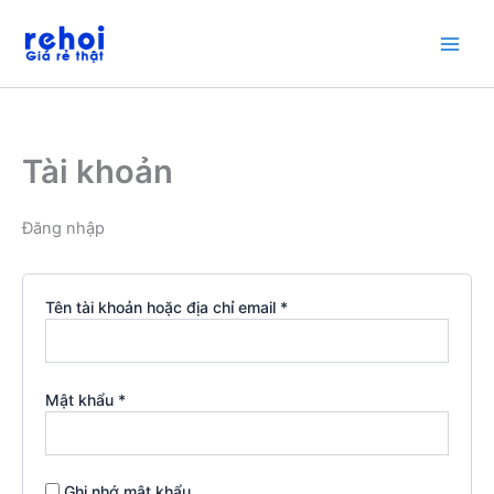
Nhảy
tới
nội
dung
Tài khoản
Đăng nhập
Bắt
Tên tài khoản hoặc địa chỉ email
*
buộc
Bắt
Mật khẩu
*
buộc
Ghi nhớ mật khẩu