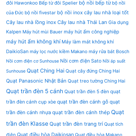
bộ nồi bếp từ
đôi Hawonkoo
Bếp từ đôi Spelier
bộ nồi
bộ nồi inox
cây lau nhà loại tốt
của Đức
bộ nồi fivestar
Cây lau nhà lồng inox
Cây lau nhà Thái Lan
Gia dụng
Kalpen
Máy hút mùi Bauer
máy hút ẩm công nghiệp
máy hút ẩm không khí
Máy làm mát không khí
DaikioSan
máy lọc nước kiềm Makano
máy rửa bát Bosch
Nồi cơm điện Sato
Nồi cơm điện cơ Sunhouse
Nồi áp suất
Quạt Ching Hai
Quạt cây đứng Ching Hai
Sunhouse
Quạt Panasonic Nhật Bản
Quạt treo tường Ching Hai
Quạt trần đèn 5 cánh
Quạt trần đèn 5 đèn
quạt
quạt trần đèn cánh gỗ
quạt
trần đèn cánh cụp xòe
Quạt
trần đèn cánh nhựa
quạt trần đèn cánh thép
trần đèn Klasse
Quạt trần đèn trang trí
Quạt tích
Quạt điều hòa Daikiosan
điện
Quạt điều hòa Makano