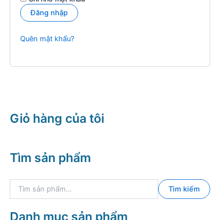
Đăng nhập
Quên mật khẩu?
Giỏ hàng của tôi
Tìm sản phẩm
T
Tìm kiếm
ì
m
k
Danh mục sản phẩm