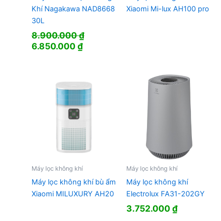
Khí Nagakawa NAD8668
Xiaomi Mi-lux AH100 pro
30L
8.900.000
₫
Giá
Giá
6.850.000
₫
gốc
hiện
là:
tại
8.900.000 ₫.
là:
6.850.000 ₫.
Máy lọc không khí
Máy lọc không khí
Máy lọc không khí bù ẩm
Máy lọc không khí
Xiaomi MILUXURY AH20
Electrolux FA31-202GY
3.752.000
₫