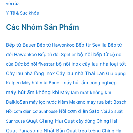
vòi rửa
Y Tế & Sức khỏe
Các Nhóm Sản Phẩm
Bếp từ Bauer
Bếp từ Sevilla
Bếp từ Hawonkoo
Bếp từ
bộ nồi bếp từ
đôi Hawonkoo
Bếp từ đôi Spelier
bộ nồi
bộ nồi inox
cây lau nhà loại tốt
của Đức
bộ nồi fivestar
Cây lau nhà lồng inox
Cây lau nhà Thái Lan
Gia dụng
Kalpen
Máy hút mùi Bauer
máy hút ẩm công nghiệp
máy hút ẩm không khí
Máy làm mát không khí
DaikioSan
máy lọc nước kiềm Makano
máy rửa bát Bosch
Nồi cơm điện Sato
Nồi cơm điện cơ Sunhouse
Nồi áp suất
Quạt Ching Hai
Quạt cây đứng Ching Hai
Sunhouse
Quạt Panasonic Nhật Bản
Quạt treo tường Ching Hai