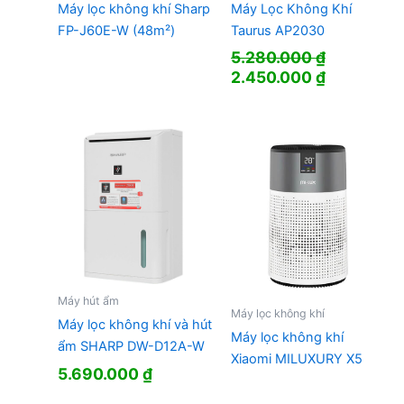
Máy lọc không khí Sharp
Máy Lọc Không Khí
FP-J60E-W (48m²)
Taurus AP2030
5.280.000
₫
Giá
Giá
2.450.000
₫
gốc
hiện
là:
tại
5.280.000 ₫.
là:
2.450.000
Máy hút ẩm
Máy lọc không khí
Máy lọc không khí và hút
Máy lọc không khí
ẩm SHARP DW-D12A-W
Xiaomi MILUXURY X5
5.690.000
₫