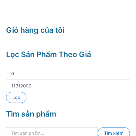
Giỏ hàng của tôi
Lọc Sản Phẩm Theo Giá
G
i
á
G
t
i
ố
á
Lọc
i
t
t
ố
Tìm sản phẩm
h
i
i
đ
ể
a
T
u
Tìm kiếm
ì