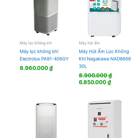
Máy lọc không khí
Máy hút ẩm
Máy lọc không khí
Máy Hút Ẩm Lọc Không
Electrolux PA91-406GY
Khí Nagakawa NAD8668
30L
8.960.000
₫
8.900.000
₫
Giá
Giá
6.850.000
₫
gốc
hiện
là:
tại
8.900.000 ₫.
là:
6.850.000