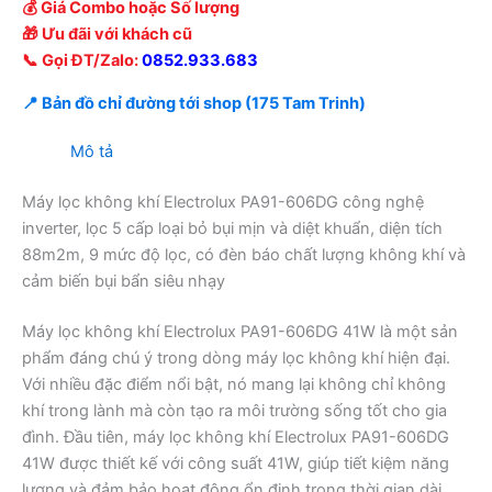
💰 Giá Combo hoặc Số lượng
🎁 Ưu đãi với khách cũ
📞 Gọi ĐT/Zalo:
0852.933.683
📍 Bản đồ chỉ đường tới shop (175 Tam Trinh)
Mô tả
Máy lọc không khí Electrolux PA91-606DG công nghệ
inverter, lọc 5 cấp loại bỏ bụi mịn và diệt khuẩn, diện tích
88m2m, 9 mức độ lọc, có đèn báo chất lượng không khí và
cảm biến bụi bẩn siêu nhạy
Máy lọc không khí Electrolux PA91-606DG 41W là một sản
phẩm đáng chú ý trong dòng máy lọc không khí hiện đại.
Với nhiều đặc điểm nổi bật, nó mang lại không chỉ không
khí trong lành mà còn tạo ra môi trường sống tốt cho gia
đình. Đầu tiên, máy lọc không khí Electrolux PA91-606DG
41W được thiết kế với công suất 41W, giúp tiết kiệm năng
lượng và đảm bảo hoạt động ổn định trong thời gian dài.