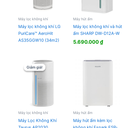
Máy lọc không khí
Máy hút ẩm
Máy lọc không khí LG
Máy lọc không khí và hút
PuriCare™ AeroHit
ẩm SHARP DW-D12A-W
AS35GGW10 (34m2)
5.690.000
₫
Giảm giá!
Giảm giá!
Máy lọc không khí
Máy hút ẩm
Máy Lọc Không Khí
Máy hút ẩm kèm lọc
Taurus AP2030
không khí Espark ESP-