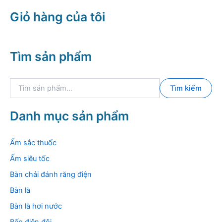
Giỏ hàng của tôi
Tìm sản phẩm
T
Tìm kiếm
ì
m
k
Danh mục sản phẩm
i
ế
m
Ấm sắc thuốc
:
Ấm siêu tốc
Bàn chải đánh răng điện
Bàn là
Bàn là hơi nước
Bếp điện đôi