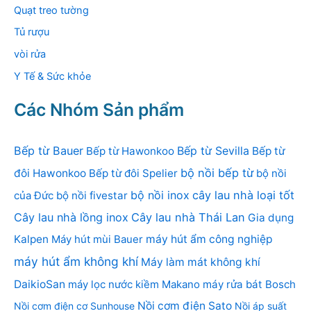
Quạt treo tường
Tủ rượu
vòi rửa
Y Tế & Sức khỏe
Các Nhóm Sản phẩm
Bếp từ Bauer
Bếp từ Sevilla
Bếp từ Hawonkoo
Bếp từ
bộ nồi bếp từ
đôi Hawonkoo
Bếp từ đôi Spelier
bộ nồi
bộ nồi inox
cây lau nhà loại tốt
của Đức
bộ nồi fivestar
Cây lau nhà lồng inox
Cây lau nhà Thái Lan
Gia dụng
Kalpen
Máy hút mùi Bauer
máy hút ẩm công nghiệp
máy hút ẩm không khí
Máy làm mát không khí
DaikioSan
máy lọc nước kiềm Makano
máy rửa bát Bosch
Nồi cơm điện Sato
Nồi cơm điện cơ Sunhouse
Nồi áp suất