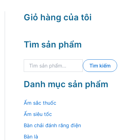
Giỏ hàng của tôi
Tìm sản phẩm
T
Tìm kiếm
ì
m
k
Danh mục sản phẩm
i
ế
m
Ấm sắc thuốc
:
Ấm siêu tốc
Bàn chải đánh răng điện
Bàn là