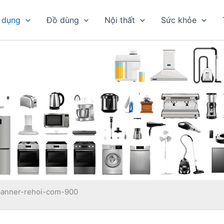
 dụng
Đồ dùng
Nội thất
Sức khỏe
banner-rehoi-com-900