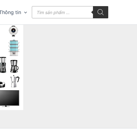
Tìm
Thông tin
kiếm
sản
phẩm