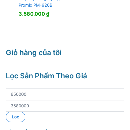
Promix PM-920B
3.580.000
₫
Giỏ hàng của tôi
Lọc Sản Phẩm Theo Giá
G
i
á
G
t
i
ố
á
Lọc
i
t
t
ố