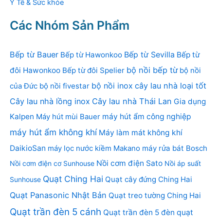
Y Tế & Sức khỏe
Các Nhóm Sản Phẩm
Bếp từ Bauer
Bếp từ Sevilla
Bếp từ Hawonkoo
Bếp từ
bộ nồi bếp từ
đôi Hawonkoo
Bếp từ đôi Spelier
bộ nồi
bộ nồi inox
cây lau nhà loại tốt
của Đức
bộ nồi fivestar
Cây lau nhà lồng inox
Cây lau nhà Thái Lan
Gia dụng
Kalpen
Máy hút mùi Bauer
máy hút ẩm công nghiệp
máy hút ẩm không khí
Máy làm mát không khí
DaikioSan
máy lọc nước kiềm Makano
máy rửa bát Bosch
Nồi cơm điện Sato
Nồi cơm điện cơ Sunhouse
Nồi áp suất
Quạt Ching Hai
Quạt cây đứng Ching Hai
Sunhouse
Quạt Panasonic Nhật Bản
Quạt treo tường Ching Hai
Quạt trần đèn 5 cánh
Quạt trần đèn 5 đèn
quạt