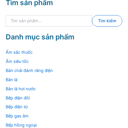
Tìm sản phẩm
h
i
i
đ
ể
a
T
u
Tìm kiếm
ì
m
k
Danh mục sản phẩm
i
ế
m
Ấm sắc thuốc
:
Ấm siêu tốc
Bàn chải đánh răng điện
Bàn là
Bàn là hơi nước
Bếp điện đôi
Bếp điện từ
Bếp gas âm
Bếp hồng ngoại