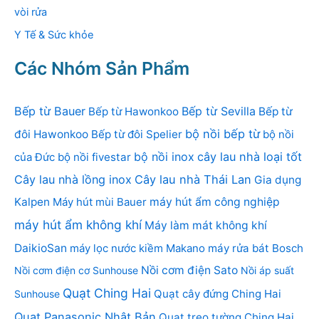
vòi rửa
Y Tế & Sức khỏe
Các Nhóm Sản Phẩm
Bếp từ Bauer
Bếp từ Sevilla
Bếp từ Hawonkoo
Bếp từ
bộ nồi bếp từ
đôi Hawonkoo
Bếp từ đôi Spelier
bộ nồi
bộ nồi inox
cây lau nhà loại tốt
của Đức
bộ nồi fivestar
Cây lau nhà lồng inox
Cây lau nhà Thái Lan
Gia dụng
Kalpen
Máy hút mùi Bauer
máy hút ẩm công nghiệp
máy hút ẩm không khí
Máy làm mát không khí
DaikioSan
máy lọc nước kiềm Makano
máy rửa bát Bosch
Nồi cơm điện Sato
Nồi cơm điện cơ Sunhouse
Nồi áp suất
Quạt Ching Hai
Quạt cây đứng Ching Hai
Sunhouse
Quạt Panasonic Nhật Bản
Quạt treo tường Ching Hai