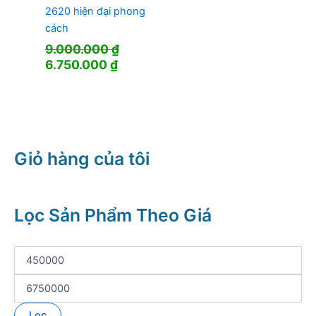
2620 hiện đại phong
cách
9.000.000
₫
Giá
Giá
6.750.000
₫
gốc
hiện
là:
tại
9.000.000 ₫.
là:
6.750.000 ₫.
Giỏ hàng của tôi
Lọc Sản Phẩm Theo Giá
G
i
á
G
t
i
ố
á
Lọc