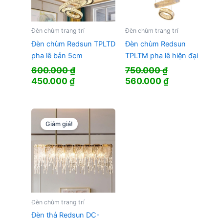
Đèn chùm trang trí
Đèn chùm trang trí
Đèn chùm Redsun TPLTD
Đèn chùm Redsun
pha lê bản 5cm
TPLTM pha lê hiện đại
600.000
₫
750.000
₫
Giá
Giá
Giá
Giá
450.000
₫
560.000
₫
gốc
hiện
gốc
hiện
là:
tại
là:
tại
600.000 ₫.
là:
750.000 ₫.
là:
450.000 ₫.
560.000 ₫.
Giảm giá!
Đèn chùm trang trí
Đèn thả Redsun DC-