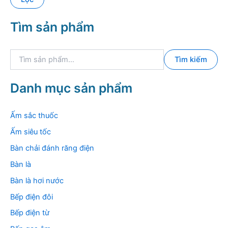
i
t
t
ố
Tìm sản phẩm
h
i
i
đ
ể
a
T
u
Tìm kiếm
ì
m
k
Danh mục sản phẩm
i
ế
m
Ấm sắc thuốc
:
Ấm siêu tốc
Bàn chải đánh răng điện
Bàn là
Bàn là hơi nước
Bếp điện đôi
Bếp điện từ