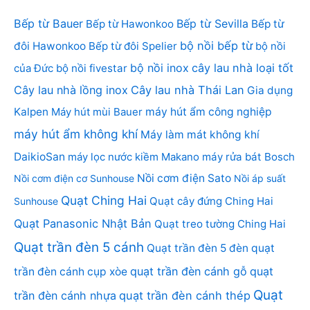
Bếp từ Bauer
Bếp từ Sevilla
Bếp từ Hawonkoo
Bếp từ
bộ nồi bếp từ
đôi Hawonkoo
Bếp từ đôi Spelier
bộ nồi
bộ nồi inox
cây lau nhà loại tốt
của Đức
bộ nồi fivestar
Cây lau nhà lồng inox
Cây lau nhà Thái Lan
Gia dụng
Kalpen
Máy hút mùi Bauer
máy hút ẩm công nghiệp
máy hút ẩm không khí
Máy làm mát không khí
DaikioSan
máy lọc nước kiềm Makano
máy rửa bát Bosch
Nồi cơm điện Sato
Nồi cơm điện cơ Sunhouse
Nồi áp suất
Quạt Ching Hai
Quạt cây đứng Ching Hai
Sunhouse
Quạt Panasonic Nhật Bản
Quạt treo tường Ching Hai
Quạt trần đèn 5 cánh
Quạt trần đèn 5 đèn
quạt
quạt trần đèn cánh gỗ
quạt
trần đèn cánh cụp xòe
Quạt
trần đèn cánh nhựa
quạt trần đèn cánh thép