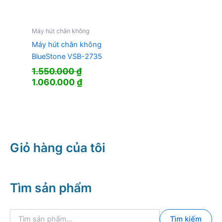
Máy hút chân không
Máy hút chân không
BlueStone VSB-2735
1.550.000
₫
Giá
Giá
1.060.000
₫
gốc
hiện
là:
tại
1.550.000 ₫.
là:
1.060.000 ₫.
Giỏ hàng của tôi
Tìm sản phẩm
T
Tìm kiếm