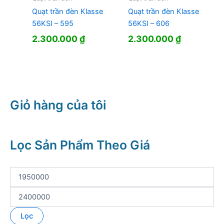
Quạt trần đèn Klasse
Quạt trần đèn Klasse
56KSI – 595
56KSI – 606
2.300.000
₫
2.300.000
₫
Giỏ hàng của tôi
Lọc Sản Phẩm Theo Giá
G
i
á
G
t
i
ố
á
Lọc
i
t