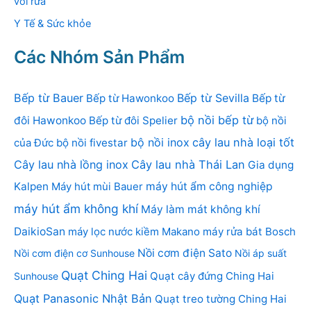
vòi rửa
Y Tế & Sức khỏe
Các Nhóm Sản Phẩm
Bếp từ Bauer
Bếp từ Sevilla
Bếp từ Hawonkoo
Bếp từ
bộ nồi bếp từ
đôi Hawonkoo
Bếp từ đôi Spelier
bộ nồi
bộ nồi inox
cây lau nhà loại tốt
của Đức
bộ nồi fivestar
Cây lau nhà lồng inox
Cây lau nhà Thái Lan
Gia dụng
Kalpen
Máy hút mùi Bauer
máy hút ẩm công nghiệp
máy hút ẩm không khí
Máy làm mát không khí
DaikioSan
máy lọc nước kiềm Makano
máy rửa bát Bosch
Nồi cơm điện Sato
Nồi cơm điện cơ Sunhouse
Nồi áp suất
Quạt Ching Hai
Quạt cây đứng Ching Hai
Sunhouse
Quạt Panasonic Nhật Bản
Quạt treo tường Ching Hai