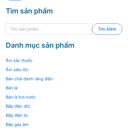
t
ố
Tìm sản phẩm
h
i
i
đ
ể
a
T
u
Tìm kiếm
ì
m
k
Danh mục sản phẩm
i
ế
m
Ấm sắc thuốc
:
Ấm siêu tốc
Bàn chải đánh răng điện
Bàn là
Bàn là hơi nước
Bếp điện đôi
Bếp điện từ
Bếp gas âm