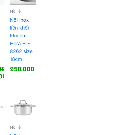
Nồi lẻ
Nồi Inox
liền khối
Elmich
Hera EL-
e
8262 size
18cm
000
₫
950.000
₫
000
₫
00 ₫.
00 ₫.
Nồi lẻ