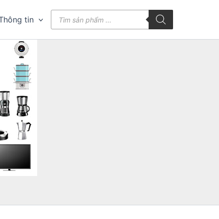
Tìm
Thông tin
kiếm
sản
phẩm