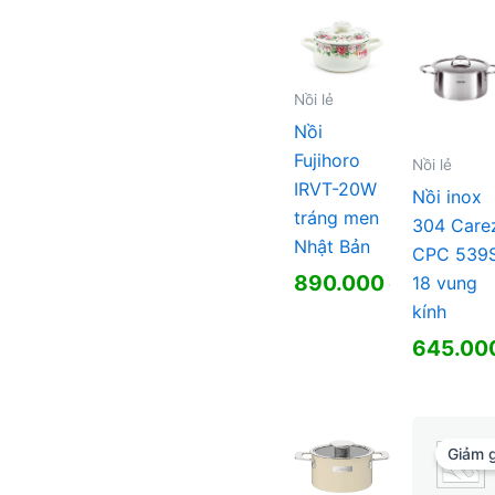
là:
hiện
1.450.000 ₫.
tại
là:
945.000 ₫.
Nồi lẻ
Nồi
Fujihoro
Nồi lẻ
IRVT-20W
Nồi inox
tráng men
304 Care
Nhật Bản
CPC 539S
890.000
₫
18 vung
kính
645.00
Giảm g