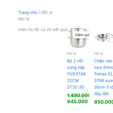
Trang chủ
/ Nồi lẻ
Nồi lẻ
Hiển thị tất cả 26 kết quả
Giảm giá!
Nồi lẻ
Nồi lẻ
Bộ 2 nồi
Chảo xào
xửng hấp
inox Elmi
FIVESTAR
Trimax EL
32CM
3798 size
ST32-3D
30cm 3 l
đáy liền
1.450.000
₫
Giá
945.000
₫
950.00
gốc
Giá