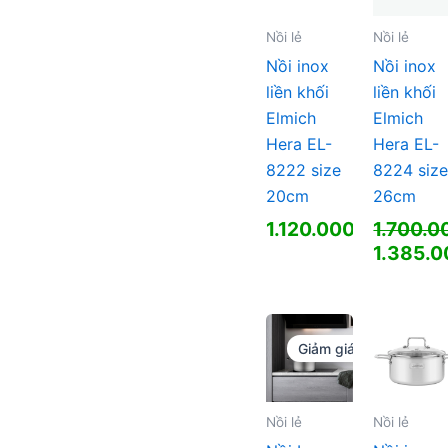
Nồi lẻ
Nồi lẻ
Nồi inox
Nồi inox
liền khối
liền khối
Elmich
Elmich
Hera EL-
Hera EL-
8222 size
8224 siz
20cm
26cm
1.120.000
₫
1.700.
Giá
1.385.
gốc
Giá
là:
hiện
1.700.0
tại
là:
Giảm giá!
1.385.0
Nồi lẻ
Nồi lẻ