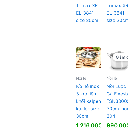
Trimax XR
Trimax X
EL-3841
EL-3841
size 20cm
size 20c
Giảm g
Nồi lẻ
Nồi lẻ
Nồi lẻ inox
Nồi Luộc
3 lớp liền
Gà Fivest
khối kalpen
FSN3000
kazler size
30cm Ino
30cm
304
1.216.000
₫
990.00