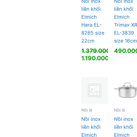
Nồi Inox
Nồi inox
liền khối
liền khối
Elmich
Elmich
Hera EL-
Trimax X
8265 size
EL-3839
22cm
size 16c
1.379.000
₫
490.00
Giá
1.190.000
₫
gốc
Giá
là:
hiện
1.379.000 ₫.
tại
là:
1.190.000 ₫.
Nồi lẻ
Nồi lẻ
Nồi inox
Nồi inox
liền khối
liền khối
Elmich
Elmich