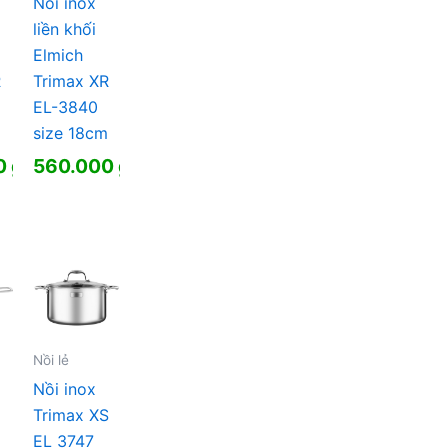
Nồi inox
liền khối
Elmich
R
Trimax XR
EL-3840
m
size 18cm
0
₫
560.000
₫
Nồi lẻ
Nồi inox
Trimax XS
EL 3747