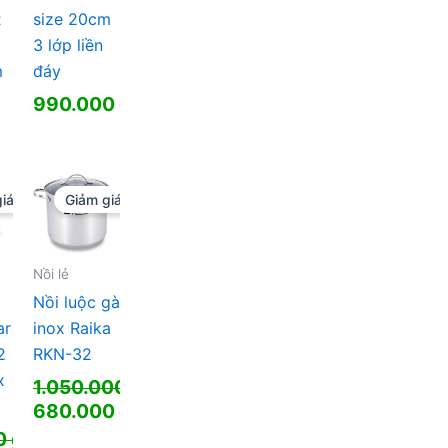
R
size 20cm
3 lớp liền
m
đáy
990.000
₫
iá!
Giảm giá!
Nồi lẻ
Nồi luộc gà
ar
inox Raika
2
RKN-32
x
1.050.000
₫
Giá
680.000
₫
gốc
Giá
0
₫