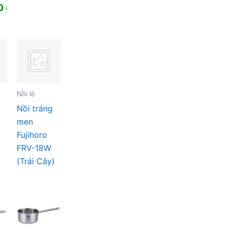
là:
hiện
0
₫
1.050.000 ₫.
tại
là:
680.000 ₫.
 ₫.
 ₫.
Nồi lẻ
Nồi tráng
men
Fujihoro
FRV-18W
(Trái Cây)