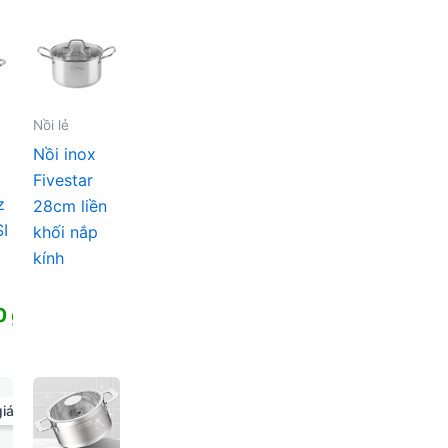
Nồi lẻ
Nồi inox
Fivestar
z
28cm liền
I
khối nắp
kính
0
₫
iá!