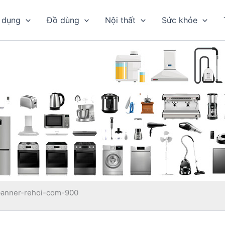
 dụng
Đồ dùng
Nội thất
Sức khỏe
banner-rehoi-com-900