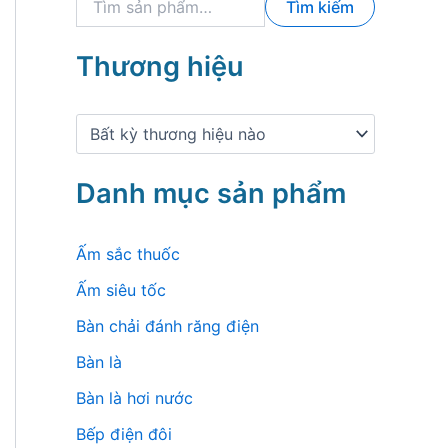
Tìm kiếm
ì
m
k
Thương hiệu
i
ế
m
:
Danh mục sản phẩm
Ấm sắc thuốc
Ấm siêu tốc
Bàn chải đánh răng điện
Bàn là
Bàn là hơi nước
Bếp điện đôi