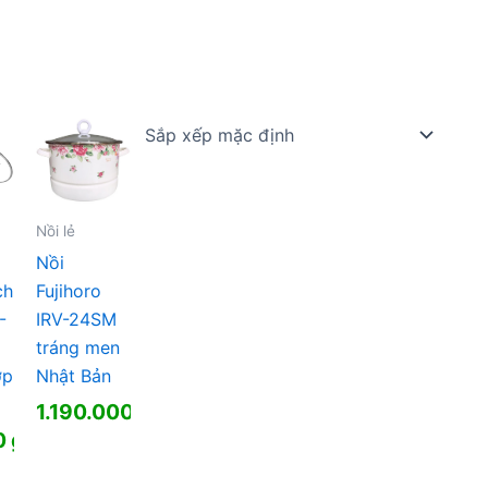
Nồi lẻ
Nồi
ch
Fujihoro
-
IRV-24SM
tráng men
ớp
Nhật Bản
1.190.000
₫
0
₫