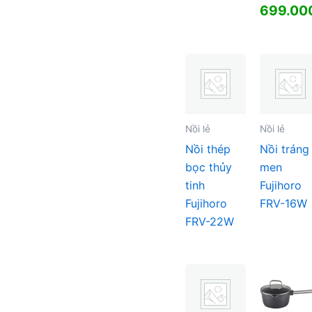
Giá
699.00
gốc
Giá
là:
hiện
990.000
tại
là:
699.000
Nồi lẻ
Nồi lẻ
Nồi thép
Nồi tráng
bọc thủy
men
tinh
Fujihoro
Fujihoro
FRV-16W
FRV-22W