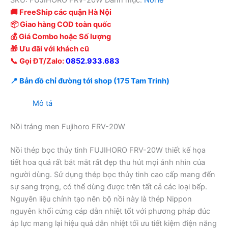
SKU:
FUJIHORO FRV-20W
Danh mục:
Nồi lẻ
🚚 FreeShip các quận Hà Nội
📦 Giao hàng COD toàn quốc
💰 Giá Combo hoặc Số lượng
🎁 Ưu đãi với khách cũ
📞 Gọi ĐT/Zalo:
0852.933.683
📍 Bản đồ chỉ đường tới shop (175 Tam Trinh)
Mô tả
Nồi tráng men Fujihoro FRV-20W
Nồi thép bọc thủy tinh FUJIHORO FRV-20W thiết kế họa
tiết hoa quả rất bắt mắt rất đẹp thu hút mọi ánh nhìn của
người dùng. Sử dụng thép bọc thủy tinh cao cấp mang đến
sự sang trọng, có thể dùng được trên tất cả các loại bếp.
Nguyên liệu chính tạo nên bộ nồi này là thép Nippon
nguyên khối cứng cáp dẫn nhiệt tốt với phương pháp đúc
áp lực mang lại hiệu quả dẫn nhiệt tối ưu tiết kiệm điện năng