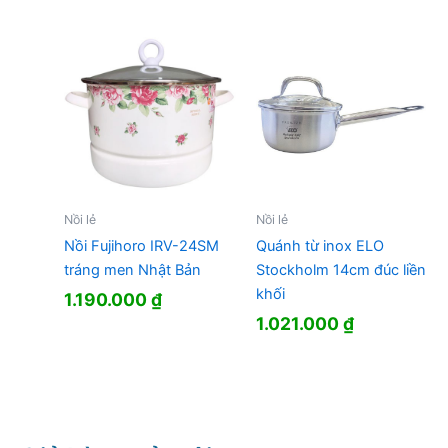
Nồi lẻ
Nồi lẻ
Nồi Fujihoro IRV-24SM
Quánh từ inox ELO
tráng men Nhật Bản
Stockholm 14cm đúc liền
khối
1.190.000
₫
1.021.000
₫