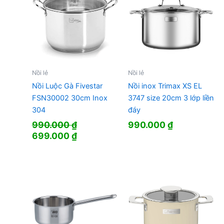
Nồi lẻ
Nồi lẻ
Nồi Luộc Gà Fivestar
Nồi inox Trimax XS EL
FSN30002 30cm Inox
3747 size 20cm 3 lớp liền
304
đáy
990.000
₫
990.000
₫
Giá
Giá
699.000
₫
gốc
hiện
là:
tại
990.000 ₫.
là:
699.000 ₫.