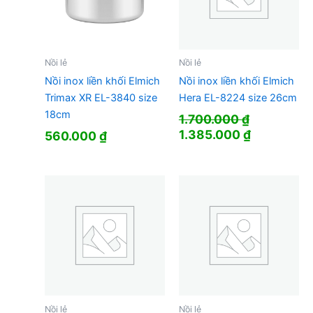
Nồi lẻ
Nồi lẻ
Nồi inox liền khối Elmich
Nồi inox liền khối Elmich
Trimax XR EL-3840 size
Hera EL-8224 size 26cm
18cm
1.700.000
₫
Giá
Giá
1.385.000
₫
560.000
₫
gốc
hiện
là:
tại
1.700.000 ₫.
là:
1.385.000 
Nồi lẻ
Nồi lẻ