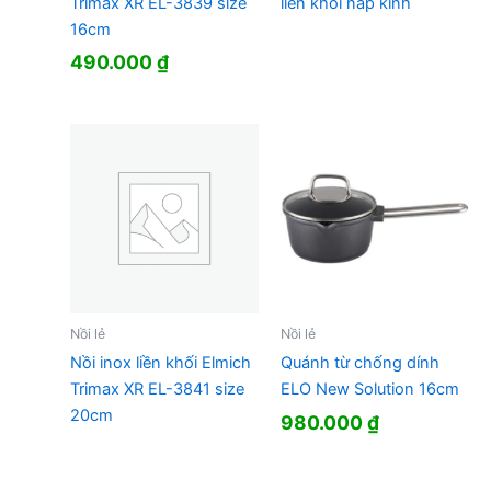
Trimax XR EL-3839 size
liền khối nắp kính
16cm
490.000
₫
Nồi lẻ
Nồi lẻ
Nồi inox liền khối Elmich
Quánh từ chống dính
Trimax XR EL-3841 size
ELO New Solution 16cm
20cm
980.000
₫