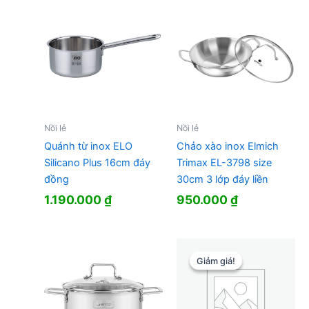
Nồi lẻ
Nồi lẻ
Quánh từ inox ELO
Chảo xào inox Elmich
Silicano Plus 16cm đáy
Trimax EL-3798 size
đồng
30cm 3 lớp đáy liền
1.190.000
₫
950.000
₫
Giảm giá!
Giảm giá!