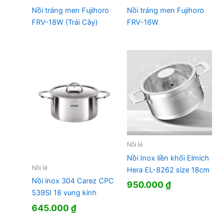
Nồi tráng men Fujihoro
Nồi tráng men Fujihoro
FRV-18W (Trái Cây)
FRV-16W
Nồi lẻ
Nồi Inox liền khối Elmich
Nồi lẻ
Hera EL-8262 size 18cm
Nồi inox 304 Carez CPC
950.000
₫
539SI 18 vung kính
645.000
₫