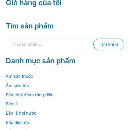
Giỏ hàng của tôi
Tìm sản phẩm
T
Tìm kiếm
ì
m
k
Danh mục sản phẩm
i
ế
m
Ấm sắc thuốc
:
Ấm siêu tốc
Bàn chải đánh răng điện
Bàn là
Bàn là hơi nước
Bếp điện đôi