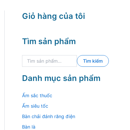
Giỏ hàng của tôi
Tìm sản phẩm
T
Tìm kiếm
ì
m
k
Danh mục sản phẩm
i
ế
m
Ấm sắc thuốc
:
Ấm siêu tốc
Bàn chải đánh răng điện
Bàn là