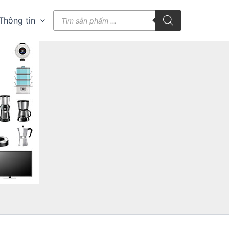
Tìm
Thông tin
kiếm
sản
phẩm