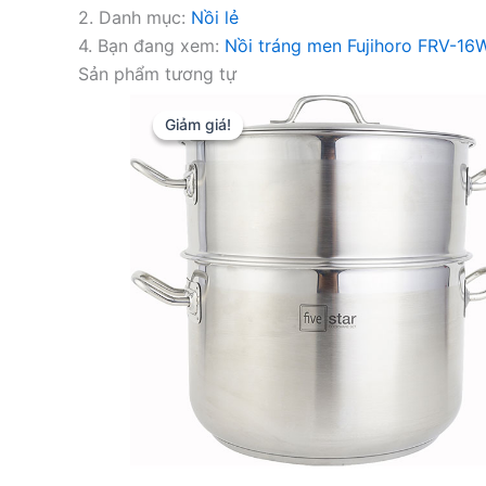
2. Danh mục:
Nồi lẻ
4. Bạn đang xem:
Nồi tráng men Fujihoro FRV-16
Sản phẩm tương tự
Giảm giá!
Giảm giá!