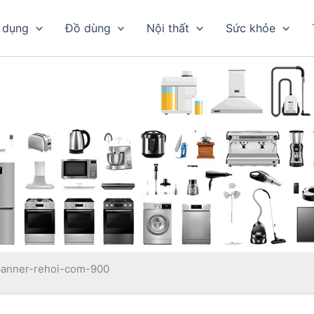
 dụng
Đồ dùng
Nội thất
Sức khỏe
banner-rehoi-com-900