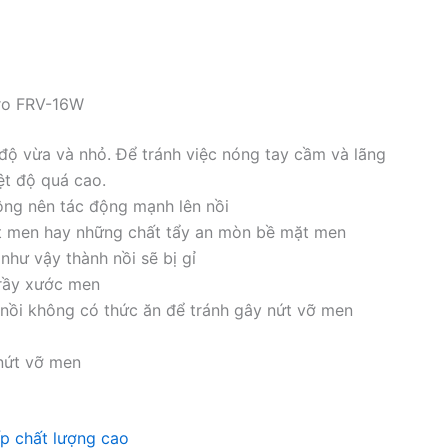
oro FRV-16W
 độ vừa và nhỏ. Để tránh việc nóng tay cầm và lãng
ệt độ quá cao.
ông nên tác động mạnh lên nồi
t men hay những chất tẩy an mòn bề mặt men
hư vậy thành nồi sẽ bị gỉ
trầy xước men
 nồi không có thức ăn để tránh gây nứt vỡ men
nứt vỡ men
p chất lượng cao