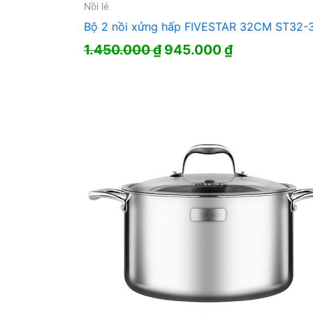
Nồi lẻ
Bộ 2 nồi xửng hấp FIVESTAR 32CM ST32-
Giá
Giá
1.450.000
₫
945.000
₫
gốc
hiện
là:
tại
1.450.000 ₫.
là:
945.000 ₫.