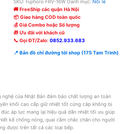
SKU:
Fujihoro FRV-16W
Danh mục:
Nồi lẻ
🚚 FreeShip các quận Hà Nội
📦 Giao hàng COD toàn quốc
💰 Giá Combo hoặc Số lượng
🎁 Ưu đãi với khách cũ
📞 Gọi ĐT/Zalo:
0852.933.683
📍 Bản đồ chỉ đường tới shop (175 Tam Trinh)
ng nghệ của Nhật Bản đảm bảo chất lượng an toàn
ên khối cao cấp giữ nhiệt tốt cứng cáp không bị
đúc áp lực mang lại hiệu quả dẫn nhiệt tối ưu giúp
hiết kế chống nóng, quai cầm chắc chắn cho người
ng được trên tất cả các loại bếp.