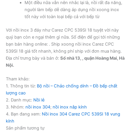
Một điều nữa vẫn nên nhắc lại là, nồi rất đa năng,
người làm bếp dễ dàng áp dụng nồi xoong inox
tốt này với toàn loại bếp cả với bếp từ
Với nồi inox 3 đáy như Carez CPC 539SI 18 tuyệt vời này
quý bạn còn e ngại thêm gì nữa. Số điện để gọi tới những
bạn bán hàng online:
. Ship xoong nồi inox Carez CPC
539SI 18 giá tốt nhanh, không phí ship với đơn mua hàng.
Địa chỉ trưng bày và bán ở:
Số nhà 13, , quận Hoàng Mai, Hà
Nội.
Tham khảo:
1. Thông tin từ:
Bộ nồi – Chảo chống dính – Đồ bếp chất
lượng cao
2. Danh mục:
Nồi lẻ
3. Nhóm:
nồi inox 304
;
nồi inox nắp kính
4. Bạn đang xem:
Nồi inox 304 Carez CPC 539SI 18 vung
kính
Sản phẩm tương tự