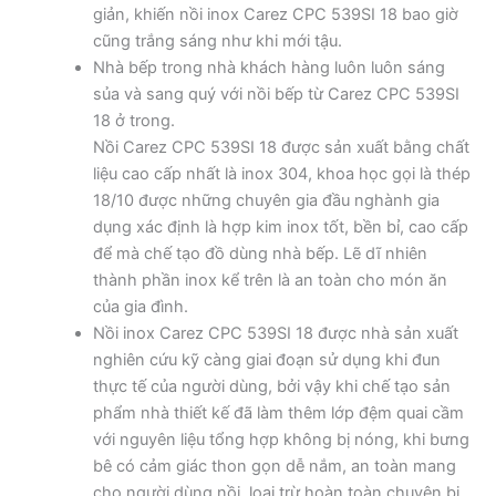
giản, khiến nồi inox Carez CPC 539SI 18 bao giờ
cũng trắng sáng như khi mới tậu.
Nhà bếp trong nhà khách hàng luôn luôn sáng
sủa và sang quý với nồi bếp từ Carez CPC 539SI
18 ở trong.
Nồi Carez CPC 539SI 18 được sản xuất bằng chất
liệu cao cấp nhất là inox 304, khoa học gọi là thép
18/10 được những chuyên gia đầu nghành gia
dụng xác định là hợp kim inox tốt, bền bỉ, cao cấp
để mà chế tạo đồ dùng nhà bếp. Lẽ dĩ nhiên
thành phần inox kể trên là an toàn cho món ăn
của gia đình.
Nồi inox Carez CPC 539SI 18 được nhà sản xuất
nghiên cứu kỹ càng giai đoạn sử dụng khi đun
thực tế của người dùng, bởi vậy khi chế tạo sản
phẩm nhà thiết kế đã làm thêm lớp đệm quai cầm
với nguyên liệu tổng hợp không bị nóng, khi bưng
bê có cảm giác thon gọn dễ nắm, an toàn mang
cho người dùng nồi, loại trừ hoàn toàn chuyện bị