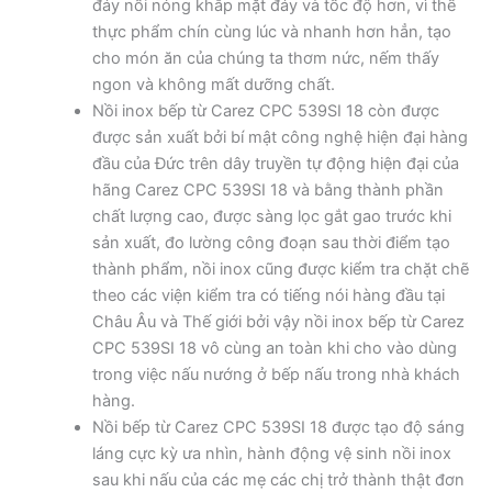
đáy nồi nóng khắp mặt đáy và tốc độ hơn, vì thế
thực phẩm chín cùng lúc và nhanh hơn hẳn, tạo
cho món ăn của chúng ta thơm nức, nếm thấy
ngon và không mất dưỡng chất.
Nồi inox bếp từ Carez CPC 539SI 18 còn được
được sản xuất bởi bí mật công nghệ hiện đại hàng
đầu của Đức trên dây truyền tự động hiện đại của
hãng Carez CPC 539SI 18 và bằng thành phần
chất lượng cao, được sàng lọc gắt gao trước khi
sản xuất, đo lường công đoạn sau thời điểm tạo
thành phẩm, nồi inox cũng được kiểm tra chặt chẽ
theo các viện kiểm tra có tiếng nói hàng đầu tại
Châu Âu và Thế giới bởi vậy nồi inox bếp từ Carez
CPC 539SI 18 vô cùng an toàn khi cho vào dùng
trong việc nấu nướng ở bếp nấu trong nhà khách
hàng.
Nồi bếp từ Carez CPC 539SI 18 được tạo độ sáng
láng cực kỳ ưa nhìn, hành động vệ sinh nồi inox
sau khi nấu của các mẹ các chị trở thành thật đơn