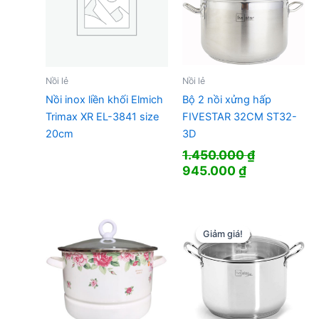
Nồi lẻ
Nồi lẻ
Nồi inox liền khối Elmich
Bộ 2 nồi xửng hấp
Trimax XR EL-3841 size
FIVESTAR 32CM ST32-
20cm
3D
1.450.000
₫
Giá
Giá
945.000
₫
gốc
hiện
là:
tại
1.450.000 ₫.
là:
945.000 ₫.
Giảm giá!
Giảm giá!