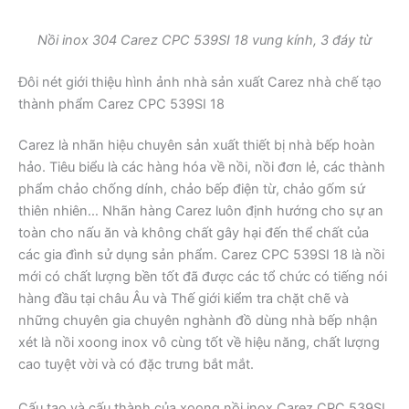
Nồi inox 304 Carez CPC 539SI 18 vung kính, 3 đáy từ
Đôi nét giới thiệu hình ảnh nhà sản xuất Carez nhà chế tạo
thành phẩm Carez CPC 539SI 18
Carez là nhãn hiệu chuyên sản xuất thiết bị nhà bếp hoàn
hảo. Tiêu biểu là các hàng hóa về nồi, nồi đơn lẻ, các thành
phẩm chảo chống dính, chảo bếp điện từ, chảo gốm sứ
thiên nhiên… Nhãn hàng Carez luôn định hướng cho sự an
toàn cho nấu ăn và không chất gây hại đến thể chất của
các gia đình sử dụng sản phẩm. Carez CPC 539SI 18 là nồi
mới có chất lượng bền tốt đã được các tổ chức có tiếng nói
hàng đầu tại châu Âu và Thế giới kiểm tra chặt chẽ và
những chuyên gia chuyên nghành đồ dùng nhà bếp nhận
xét là nồi xoong inox vô cùng tốt về hiệu năng, chất lượng
cao tuyệt vời và có đặc trưng bắt mắt.
Cấu tạo và cấu thành của xoong nồi inox Carez CPC 539SI