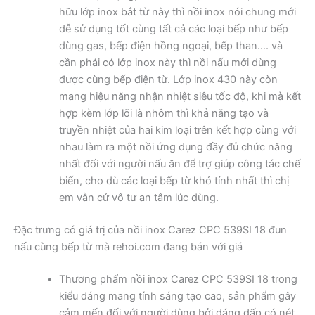
hữu lớp inox bắt từ này thì nồi inox nói chung mới
dễ sử dụng tốt cùng tất cả các loại bếp như bếp
dùng gas, bếp điện hồng ngoại, bếp than…. và
cần phải có lớp inox này thì nồi nấu mới dùng
được cùng bếp điện từ. Lớp inox 430 này còn
mang hiệu năng nhận nhiệt siêu tốc độ, khi mà kết
hợp kèm lớp lõi là nhôm thì khả năng tạo và
truyền nhiệt của hai kim loại trên kết hợp cùng với
nhau làm ra một nồi ứng dụng đầy đủ chức năng
nhất đối với người nấu ăn để trợ giúp công tác chế
biến, cho dù các loại bếp từ khó tính nhất thì chị
em vẫn cứ vô tư an tâm lúc dùng.
Đặc trưng có giá trị của nồi inox Carez CPC 539SI 18 đun
nấu cùng bếp từ mà rehoi.com đang bán với giá
Thương phẩm nồi inox Carez CPC 539SI 18 trong
kiểu dáng mang tính sáng tạo cao, sản phẩm gây
cảm mến đối với người dùng bởi dáng dấp có nét