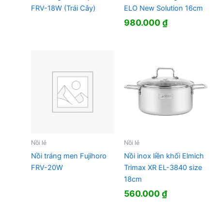
FRV-18W (Trái Cây)
ELO New Solution 16cm
980.000
₫
Nồi lẻ
Nồi lẻ
Nồi tráng men Fujihoro
Nồi inox liền khối Elmich
FRV-20W
Trimax XR EL-3840 size
18cm
560.000
₫