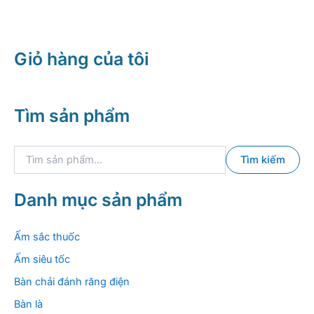
Giỏ hàng của tôi
Tìm sản phẩm
T
Tìm kiếm
ì
m
k
Danh mục sản phẩm
i
ế
m
Ấm sắc thuốc
:
Ấm siêu tốc
Bàn chải đánh răng điện
Bàn là