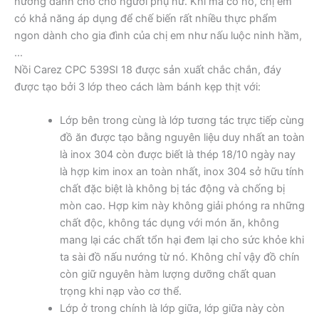
nướng dành cho cho người phụ nữ. Khi mà có nó, chị em
có khả năng áp dụng để chế biến rất nhiều thực phẩm
ngon dành cho gia đình của chị em như nấu luộc ninh hầm,
…
Nồi Carez CPC 539SI 18 được sản xuất chắc chắn, đáy
được tạo bởi 3 lớp theo cách làm bánh kẹp thịt với:
Lớp bên trong cùng là lớp tương tác trực tiếp cùng
đồ ăn được tạo bằng nguyên liệu duy nhất an toàn
là inox 304 còn được biết là thép 18/10 ngày nay
là hợp kim inox an toàn nhất, inox 304 sở hữu tính
chất đặc biệt là không bị tác động và chống bị
mòn cao. Hợp kim này không giải phóng ra những
chất độc, không tác dụng với món ăn, không
mang lại các chất tổn hại đem lại cho sức khỏe khi
ta sài đồ nấu nướng từ nó. Không chỉ vậy đồ chín
còn giữ nguyên hàm lượng dưỡng chất quan
trọng khi nạp vào cơ thể.
Lớp ở trong chính là lớp giữa, lớp giữa này còn