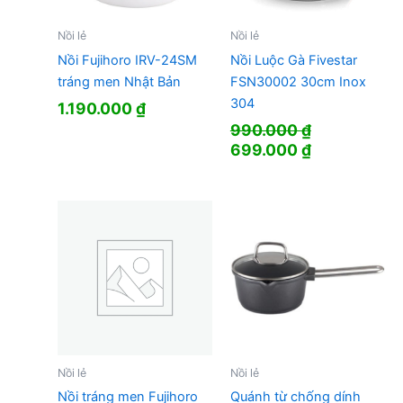
Nồi lẻ
Nồi lẻ
Nồi Fujihoro IRV-24SM
Nồi Luộc Gà Fivestar
tráng men Nhật Bản
FSN30002 30cm Inox
304
1.190.000
₫
990.000
₫
Giá
Giá
699.000
₫
gốc
hiện
là:
tại
990.000 ₫.
là:
699.000 ₫.
Nồi lẻ
Nồi lẻ
Nồi tráng men Fujihoro
Quánh từ chống dính