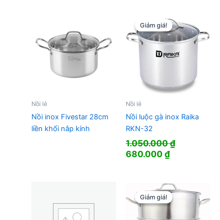
Giảm giá!
Giảm giá!
Nồi lẻ
Nồi lẻ
Nồi inox Fivestar 28cm
Nồi luộc gà inox Raika
liền khối nắp kính
RKN-32
1.050.000
₫
Giá
Giá
680.000
₫
gốc
hiện
là:
tại
1.050.000 ₫.
là:
680.000 ₫.
Giảm giá!
Giảm giá!