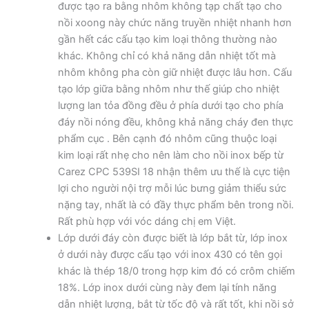
được tạo ra bằng nhôm không tạp chất tạo cho
nồi xoong này chức năng truyền nhiệt nhanh hơn
gần hết các cấu tạo kim loại thông thường nào
khác. Không chỉ có khả năng dẫn nhiệt tốt mà
nhôm không pha còn giữ nhiệt được lâu hơn. Cấu
tạo lớp giữa bằng nhôm như thế giúp cho nhiệt
lượng lan tỏa đồng đều ở phía dưới tạo cho phía
đáy nồi nóng đều, không khả năng cháy đen thực
phẩm cục . Bên cạnh đó nhôm cũng thuộc loại
kim loại rất nhẹ cho nên làm cho nồi inox bếp từ
Carez CPC 539SI 18 nhận thêm ưu thế là cực tiện
lợi cho người nội trợ mỗi lúc bưng giảm thiểu sức
nặng tay, nhất là có đầy thực phẩm bên trong nồi.
Rất phù hợp với vóc dáng chị em Việt.
Lớp dưới đáy còn được biết là lớp bắt từ, lớp inox
ở dưới này được cấu tạo với inox 430 có tên gọi
khác là thép 18/0 trong hợp kim đó có crôm chiếm
18%. Lớp inox dưới cùng này đem lại tính năng
dẫn nhiệt lượng, bắt từ tốc độ và rất tốt, khi nồi sở