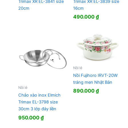
Trimax XR EL-3841 size
Trimax XR EL-3839 size
20cm
16cm
490.000
₫
Nồi lẻ
Nồi Fujihoro IRVT-20W
tráng men Nhật Bản
Nồi lẻ
890.000
₫
Chảo xào inox Elmich
Trimax EL-3798 size
30cm 3 lớp đáy liền
950.000
₫