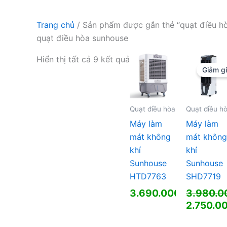
Trang chủ
/ Sản phẩm được gắn thẻ “quạt điều h
quạt điều hòa sunhouse
Hiển thị tất cả 9 kết quả
Giảm gi
Quạt điều hòa
Quạt điều h
Máy làm
Máy làm
mát không
mát không
khí
khí
Sunhouse
Sunhouse
HTD7763
SHD7719
3.690.000
₫
3.980.
Giá
2.750.0
gốc
Giá