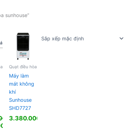
òa sunhouse”
á!
òa
Quạt điều hòa
Máy làm
mát không
khí
Sunhouse
SHD7727
000
₫
3.380.000
₫
00
₫