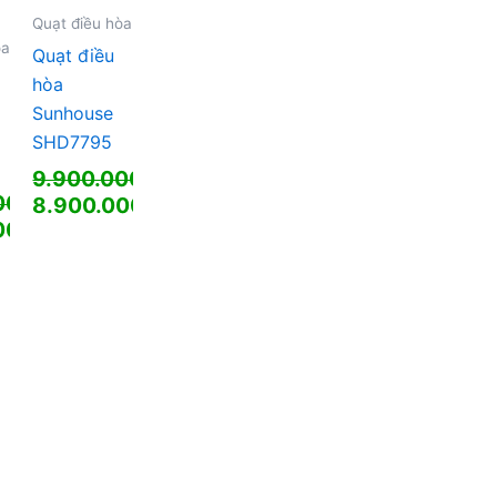
Quạt điều hòa
òa
Quạt điều
hòa
Sunhouse
SHD7795
9.900.000
₫
00
₫
Giá
8.900.000
₫
00
₫
gốc
Giá
là:
hiện
9.900.000 ₫.
tại
0 ₫.
là:
8.900.000 ₫.
0 ₫.