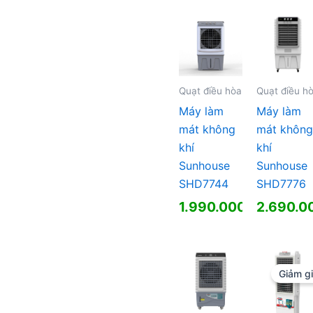
là:
hiện
3.980.00
tại
là:
2.750.00
Quạt điều hòa
Quạt điều h
Máy làm
Máy làm
mát không
mát không
khí
khí
Sunhouse
Sunhouse
SHD7744
SHD7776
1.990.000
₫
2.690.0
Giảm gi