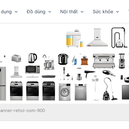
 dụng
Đồ dùng
Nội thất
Sức khỏe
banner-rehoi-com-900