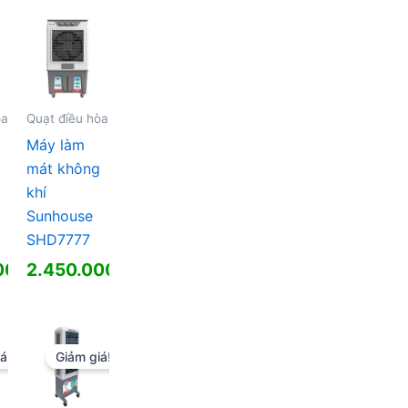
0 ₫.
0 ₫.
òa
Quạt điều hòa
Máy làm
mát không
khí
Sunhouse
SHD7777
00
₫
2.450.000
₫
á!
Giảm giá!