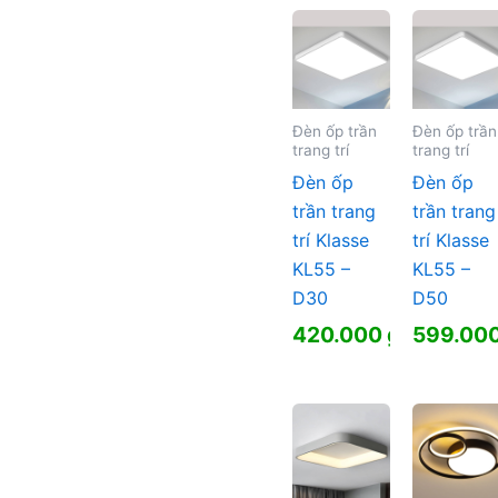
950.000
tại
là:
599.000
Đèn ốp trần
Đèn ốp trần
trang trí
trang trí
Đèn ốp
Đèn ốp
trần trang
trần trang
trí Klasse
trí Klasse
KL55 –
KL55 –
D30
D50
420.000
₫
599.00