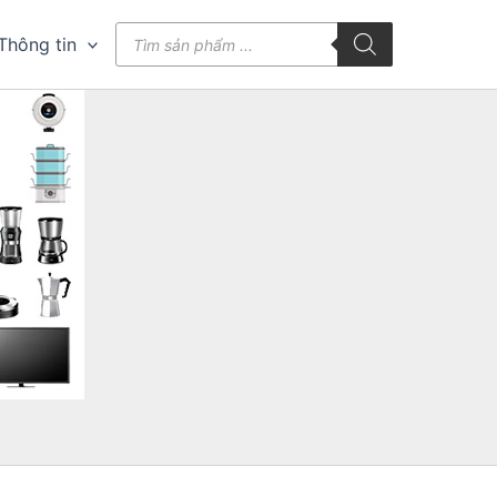
Tìm
Thông tin
kiếm
sản
phẩm