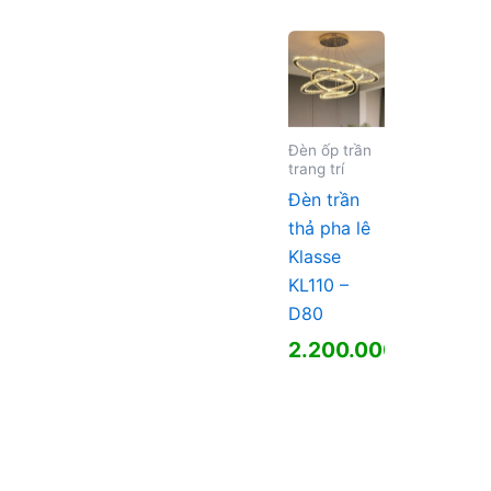
Đèn ốp trần
trang trí
Đèn trần
thả pha lê
Klasse
KL110 –
D80
2.200.000
₫