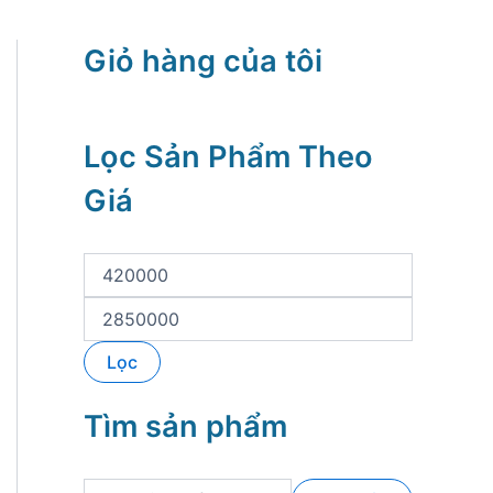
Giỏ hàng của tôi
Lọc Sản Phẩm Theo
Giá
G
i
á
G
t
i
ố
á
Lọc
i
t
t
ố
h
i
Tìm sản phẩm
i
đ
ể
a
u
T