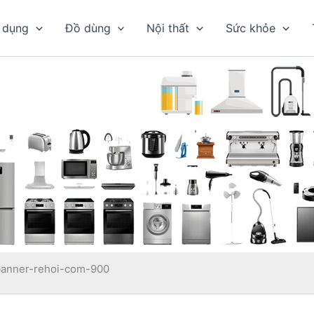
 dụng
Đồ dùng
Nội thất
Sức khỏe
banner-rehoi-com-900