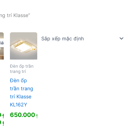
g trí Klasse”
iá!
Đèn ốp trần
trang trí
Đèn ốp
trần trang
trí Klasse
KL162Y
0
₫
650.000
₫
0
₫