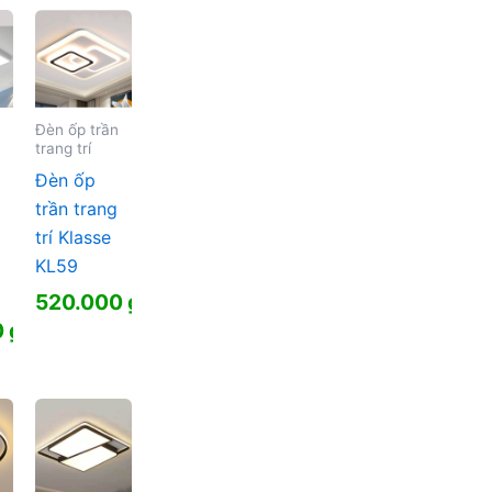
 ₫.
 ₫.
Đèn ốp trần
trang trí
Đèn ốp
trần trang
trí Klasse
KL59
520.000
₫
0
₫