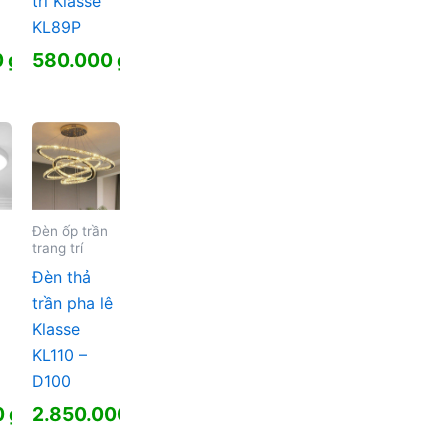
trí Klasse
KL89P
0
₫
580.000
₫
Đèn ốp trần
trang trí
Đèn thả
trần pha lê
Klasse
KL110 –
D100
0
₫
2.850.000
₫