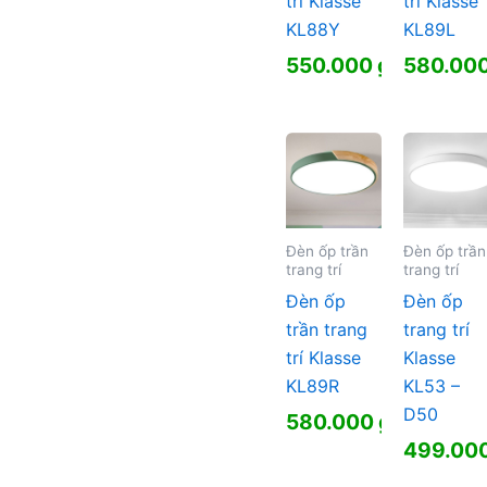
trí Klasse
trí Klasse
KL88Y
KL89L
550.000
₫
580.00
Đèn ốp trần
Đèn ốp trần
trang trí
trang trí
Đèn ốp
Đèn ốp
trần trang
trang trí
trí Klasse
Klasse
KL89R
KL53 –
D50
580.000
₫
499.00