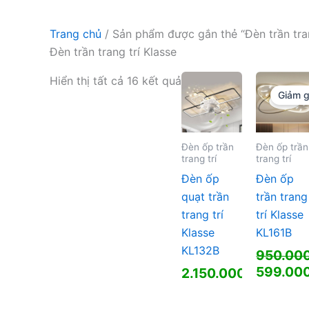
Trang chủ
/ Sản phẩm được gắn thẻ “Đèn trần tran
Đèn trần trang trí Klasse
Hiển thị tất cả 16 kết quả
Giảm g
Đèn ốp trần
Đèn ốp trần
trang trí
trang trí
Đèn ốp
Đèn ốp
quạt trần
trần trang
trang trí
trí Klasse
Klasse
KL161B
KL132B
950.00
Giá
599.00
2.150.000
₫
gốc
Giá
là:
hiện