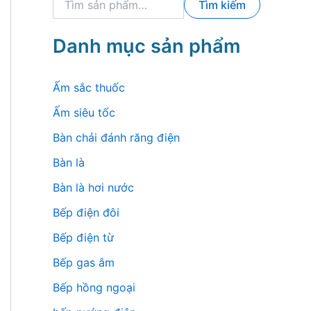
Tìm kiếm
ì
m
k
Danh mục sản phẩm
i
ế
m
Ấm sắc thuốc
:
Ấm siêu tốc
Bàn chải đánh răng điện
Bàn là
Bàn là hơi nước
Bếp điện đôi
Bếp điện từ
Bếp gas âm
Bếp hồng ngoại