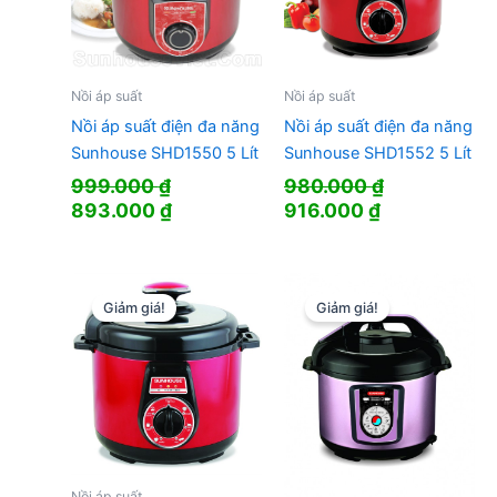
Nồi áp suất
Nồi áp suất
Nồi áp suất điện đa năng
Nồi áp suất điện đa năng
Sunhouse SHD1550 5 Lít
Sunhouse SHD1552 5 Lít
999.000
₫
980.000
₫
Giá
Giá
Giá
Giá
893.000
₫
916.000
₫
gốc
hiện
gốc
hiện
là:
tại
là:
tại
999.000 ₫.
là:
980.000 ₫.
là:
893.000 ₫.
916.000 ₫.
Giảm giá!
Giảm giá!
Nồi áp suất