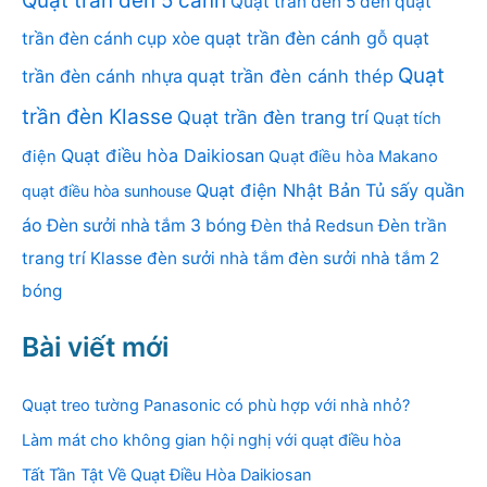
Quạt trần đèn 5 cánh
Quạt trần đèn 5 đèn
quạt
quạt trần đèn cánh gỗ
quạt
trần đèn cánh cụp xòe
Quạt
trần đèn cánh nhựa
quạt trần đèn cánh thép
trần đèn Klasse
Quạt trần đèn trang trí
Quạt tích
Quạt điều hòa Daikiosan
điện
Quạt điều hòa Makano
Quạt điện Nhật Bản
Tủ sấy quần
quạt điều hòa sunhouse
áo
Đèn sưởi nhà tắm 3 bóng
Đèn thả Redsun
Đèn trần
trang trí Klasse
đèn sưởi nhà tắm
đèn sưởi nhà tắm 2
bóng
Bài viết mới
Quạt treo tường Panasonic có phù hợp với nhà nhỏ?
Làm mát cho không gian hội nghị với quạt điều hòa
Tất Tần Tật Về Quạt Điều Hòa Daikiosan