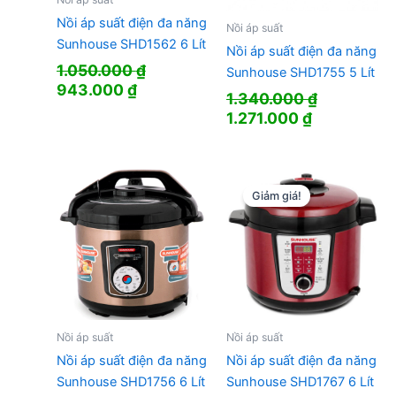
Nồi áp suất điện đa năng
Nồi áp suất
Sunhouse SHD1562 6 Lít
Nồi áp suất điện đa năng
1.050.000
₫
Sunhouse SHD1755 5 Lít
Giá
Giá
943.000
₫
1.340.000
₫
gốc
hiện
Giá
Giá
1.271.000
₫
là:
tại
gốc
hiện
1.050.000 ₫.
là:
là:
tại
943.000 ₫.
1.340.000 ₫.
là:
1.271.000 ₫
Giảm giá!
Nồi áp suất
Nồi áp suất
Nồi áp suất điện đa năng
Nồi áp suất điện đa năng
Sunhouse SHD1756 6 Lít
Sunhouse SHD1767 6 Lít