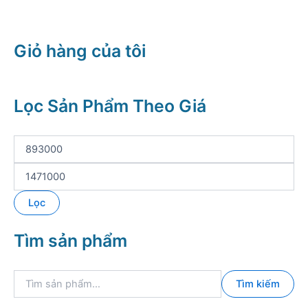
Giỏ hàng của tôi
Lọc Sản Phẩm Theo Giá
G
i
á
G
t
i
ố
á
Lọc
i
t
t
ố
Tìm sản phẩm
h
i
i
đ
ể
a
T
u
Tìm kiếm
ì
m