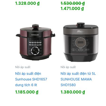
1.328.000
₫
1.530.000
₫
Giá
Giá
1.471.000
₫
gốc
hiện
là:
tại
1.530.000 ₫.
là:
1.471.000 ₫
Nồi áp suất
Nồi áp suất
Nồi áp suất điện
Nồi áp suất điện tử 5L
Sunhouse SHD1657
SUNHOUSE MAMA
dung tích 6 lít
SHD1580
1.185.000
₫
1.380.000
₫