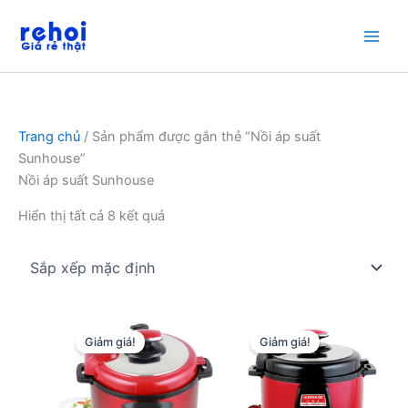
Nhảy
tới
nội
dung
Trang chủ
/ Sản phẩm được gắn thẻ “Nồi áp suất
Sunhouse”
Nồi áp suất Sunhouse
Hiển thị tất cả 8 kết quả
Giảm giá!
Giảm giá!