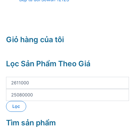
Giỏ hàng của tôi
Lọc Sản Phẩm Theo Giá
G
i
á
G
t
i
ố
á
Lọc
i
t
t
ố
Tìm sản phẩm
h
i
i
đ
ể
a