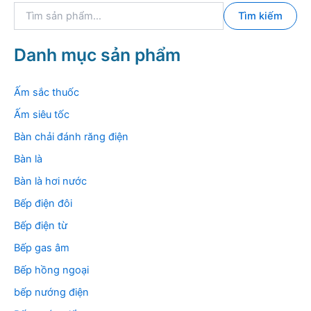
T
u
Tìm kiếm
ì
m
k
Danh mục sản phẩm
i
ế
m
Ấm sắc thuốc
:
Ấm siêu tốc
Bàn chải đánh răng điện
Bàn là
Bàn là hơi nước
Bếp điện đôi
Bếp điện từ
Bếp gas âm
Bếp hồng ngoại
bếp nướng điện