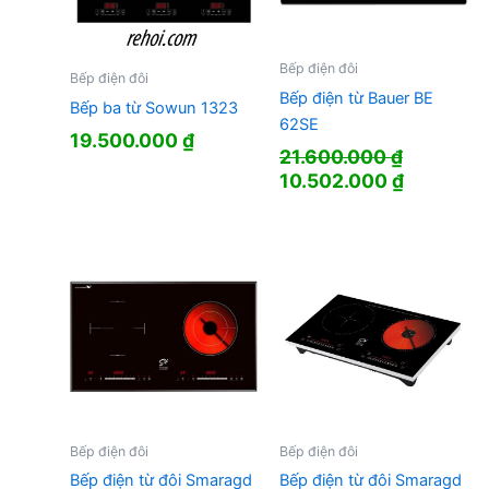
Bếp điện đôi
Bếp điện đôi
Bếp điện từ Bauer BE
Bếp ba từ Sowun 1323
62SE
19.500.000
₫
21.600.000
₫
Giá
Giá
10.502.000
₫
gốc
hiện
là:
tại
21.600.000 ₫.
là:
10.502.0
Bếp điện đôi
Bếp điện đôi
Bếp điện từ đôi Smaragd
Bếp điện từ đôi Smaragd