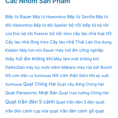
Các Nhóm Sản Phẩm
Bếp từ Bauer
Bếp từ Sevilla
Bếp từ Hawonkoo
Bếp từ
bộ nồi bếp từ
đôi Hawonkoo
Bếp từ đôi Spelier
bộ nồi
bộ nồi inox
cây lau nhà loại tốt
của Đức
bộ nồi fivestar
Cây lau nhà lồng inox
Cây lau nhà Thái Lan
Gia dụng
Kalpen
Máy hút mùi Bauer
máy hút ẩm công nghiệp
máy hút ẩm không khí
Máy làm mát không khí
DaikioSan
máy lọc nước kiềm Makano
máy rửa bát Bosch
Nồi cơm điện Sato
Nồi cơm điện cơ Sunhouse
Nồi áp suất
Quạt Ching Hai
Quạt cây đứng Ching Hai
Sunhouse
Quạt Panasonic Nhật Bản
Quạt treo tường Ching Hai
Quạt trần đèn 5 cánh
Quạt trần đèn 5 đèn
quạt
quạt trần đèn cánh gỗ
quạt
trần đèn cánh cụp xòe