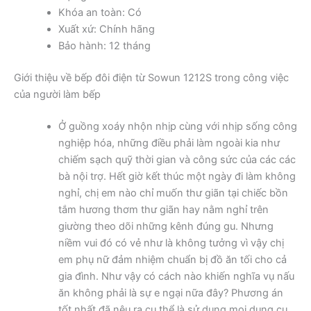
Khóa an toàn: Có
Xuất xứ: Chính hãng
Bảo hành: 12 tháng
Giới thiệu về bếp đôi điện từ Sowun 1212S trong công việc
của người làm bếp
Ở guồng xoáy nhộn nhịp cùng với nhịp sống công
nghiệp hóa, những điều phải làm ngoài kia như
chiếm sạch quỹ thời gian và công sức của các các
bà nội trợ. Hết giờ kết thúc một ngày đi làm không
nghỉ, chị em nào chỉ muốn thư giãn tại chiếc bồn
tắm hương thơm thư giãn hay nằm nghỉ trên
giường theo dõi những kênh đúng gu. Nhưng
niềm vui đó có vẻ như là không tưởng vì vậy chị
em phụ nữ đảm nhiệm chuẩn bị đồ ăn tối cho cả
gia đình. Như vậy có cách nào khiến nghĩa vụ nấu
ăn không phải là sự e ngại nữa đây? Phương án
tốt nhất đã nêu ra cụ thể là sử dụng mọi dụng cụ