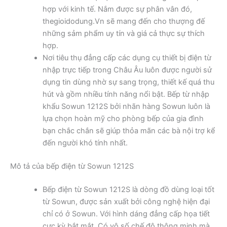
hợp với kinh tế. Nắm được sự phân vân đó,
thegioidodung.Vn sẽ mang đến cho thượng đế
những sảm phẩm uy tín và giá cả thực sự thích
hợp.
Nơi tiêu thụ đẳng cấp các dụng cụ thiết bị điện từ
nhập trực tiếp trong Châu Âu luôn được người sử
dụng tin dùng nhờ sự sang trọng, thiết kế quá thu
hút và gồm nhiều tính năng nổi bật. Bếp từ nhập
khẩu Sowun 1212S bởi nhãn hàng Sowun luôn là
lựa chọn hoàn mỹ cho phòng bếp của gia đình
bạn chắc chắn sẽ giúp thỏa mãn các bà nội trợ kể
đến người khó tính nhất.
Mô tả của bếp điện từ Sowun 1212S
Bếp điện từ Sowun 1212S là dòng đồ dùng loại tốt
từ Sowun, được sản xuất bởi công nghệ hiện đại
chỉ có ở Sowun. Với hình dáng đẳng cấp họa tiết
cực kỳ bắt mắt. Có vô số chế độ thông minh mà