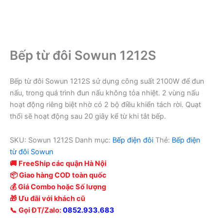
Bếp từ đôi Sowun 1212S
Bếp từ đôi Sowun 1212S sử dụng công suất 2100W để đun
nấu, trong quá trình đun nấu không tỏa nhiệt. 2 vùng nấu
hoạt động riêng biệt nhờ có 2 bộ điều khiển tách rời. Quạt
thổi sẽ hoạt động sau 20 giây kể từ khi tắt bếp.
SKU:
Sowun 1212S
Danh mục:
Bếp điện đôi
Thẻ:
Bếp điện
từ đôi Sowun
🚚 FreeShip các quận Hà Nội
📦 Giao hàng COD toàn quốc
💰 Giá Combo hoặc Số lượng
🎁 Ưu đãi với khách cũ
📞 Gọi ĐT/Zalo:
0852.933.683