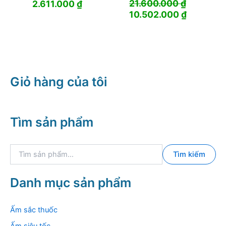
21.600.000
₫
2.611.000
₫
Giá
Giá
10.502.000
₫
gốc
hiện
là:
tại
21.600.000 ₫.
là:
10.502.0
Giỏ hàng của tôi
Tìm sản phẩm
T
Tìm kiếm
ì
m
k
Danh mục sản phẩm
i
ế
m
Ấm sắc thuốc
:
Ấm siêu tốc