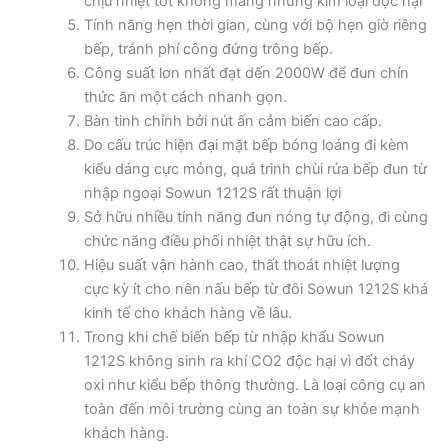
chịu nhiệt tốt không mang những kim loại độc hại
Tính năng hẹn thời gian, cùng với bộ hẹn giờ riêng
bếp, tránh phí công đứng trông bếp.
Công suất lơn nhất đạt dến 2000W để đun chín
thức ăn một cách nhanh gọn.
Bàn tinh chỉnh bởi nút ấn cảm biến cao cấp.
Do cấu trúc hiện đại mặt bếp bóng loáng đi kèm
kiểu dáng cực mỏng, quá trình chùi rửa bếp đun từ
nhập ngoại Sowun 1212S rất thuận lợi
Sở hữu nhiều tính năng đun nóng tự động, đi cùng
chức năng điều phối nhiệt thật sự hữu ích.
Hiệu suất vận hành cao, thất thoát nhiệt lượng
cực kỳ ít cho nên nấu bếp từ đôi Sowun 1212S khá
kinh tế cho khách hàng về lâu.
Trong khi chế biến bếp từ nhập khẩu Sowun
1212S không sinh ra khí CO2 độc hại vì đốt cháy
oxi như kiểu bếp thông thường. Là loại công cụ an
toàn đến môi trường cùng an toàn sự khỏe mạnh
khách hàng.