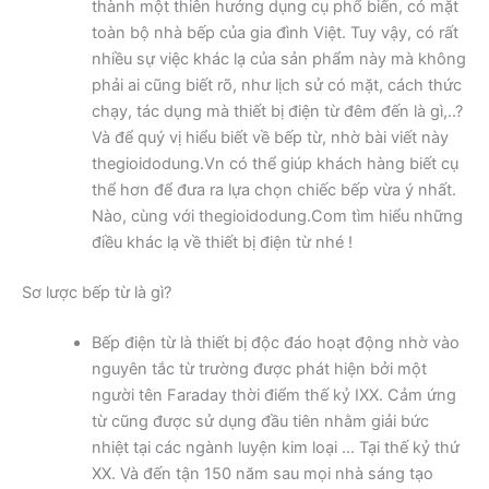
thành một thiên hướng dụng cụ phổ biến, có mặt
toàn bộ nhà bếp của gia đình Việt. Tuy vậy, có rất
nhiều sự việc khác lạ của sản phẩm này mà không
phải ai cũng biết rõ, như lịch sử có mặt, cách thức
chạy, tác dụng mà thiết bị điện từ đêm đến là gì,..?
Và để quý vị hiểu biết về bếp từ, nhờ bài viết này
thegioidodung.Vn có thể giúp khách hàng biết cụ
thể hơn để đưa ra lựa chọn chiếc bếp vừa ý nhất.
Nào, cùng với thegioidodung.Com tìm hiểu những
điều khác lạ về thiết bị điện từ nhé !
Sơ lược bếp từ là gì?
Bếp điện từ là thiết bị độc đáo hoạt động nhờ vào
nguyên tắc từ trường được phát hiện bởi một
người tên Faraday thời điểm thế kỷ IXX. Cảm ứng
từ cũng được sử dụng đầu tiên nhằm giải bức
nhiệt tại các ngành luyện kim loại … Tại thế kỷ thứ
XX. Và đến tận 150 năm sau mọi nhà sáng tạo