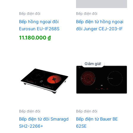
Bếp điện đôi
Bếp điện đôi
Bếp hồng ngoại đôi
Bếp điện từ hồng ngoại
Eurosun EU-IF268S
đôi Junger CEJ-203-IF
11.180.000
₫
Giảm giá!
Giảm giá!
Bếp điện đôi
Bếp điện đôi
Bếp điện từ Bauer BE
Bếp điện từ đôi Smaragd
62SE
SH2-2266+