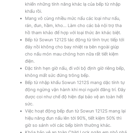
khiển những tính năng khác lạ của bếp từ nhập
khẩu rồi.
Mang vô cùng nhiều mức nấu các loại như nấu,
rán, đun, hầm, kho… Làm cho các bà nội trợ tha
hồ tham khảo để hợp với loại thức ăn khác biệt.
Bếp từ Sowun 1212S tác động từ tính trực tiếp tới
đáy nồi không cho bay nhiệt ra bên ngoài giúp
cho nấu món mau chóng hơn nữa rất tiết kiệm
điện.
Đặc tính hẹn giờ nấu, đi với bộ định giờ riêng bếp,
không mất sức đứng trông bếp.
Bếp từ nhập khẩu Sowun 1212S mang dặc tính tự
động ngừng vận hành khi mọi người đãng trí. Đây
được coi như chế độ hiện đại bảo vệ an toàn hết
sức.
Việc hoạt động bếp đun từ Sowun 1212S mang lại
hiệu năng đun nấu lên tới 90%, tiết kiệm 50% thì
giờ so sánh với các bếp bình thường khác.
Khóa bảo vệ an toàn Child Lock ngăn em nhỏ phá