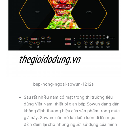
bep-hong-ngoai-sowun-1212s
Sau rất nhiều năm có mặt trong thị trường tiêu
dùng Việt Nam, thiết bị gian bếp Sowun đang dần
khẳng định thương hiệu của sản phẩm trong mức
giá này. Sowun luôn nỗ lực luôn luôn đi lên mục
đích đem lại cho những người sử dụng của mình