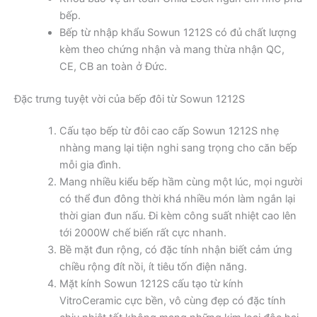
bếp.
Bếp từ nhập khẩu Sowun 1212S có đủ chất lượng
kèm theo chứng nhận và mang thừa nhận QC,
CE, CB an toàn ở Đức.
Đặc trưng tuyệt vời của bếp đôi từ Sowun 1212S
Cấu tạo bếp từ đôi cao cấp Sowun 1212S nhẹ
nhàng mang lại tiện nghi sang trọng cho căn bếp
mỗi gia đình.
Mang nhiều kiểu bếp hầm cùng một lúc, mọi người
có thể đun đông thời khá nhiều món làm ngắn lại
thời gian đun nấu. Đi kèm công suất nhiệt cao lên
tới 2000W chế biến rất cực nhanh.
Bề mặt đun rộng, có đặc tính nhận biết cảm ứng
chiều rộng đít nồi, ít tiêu tốn điện năng.
Mặt kính Sowun 1212S cấu tạo từ kính
VitroCeramic cực bền, vô cùng đẹp có đặc tính