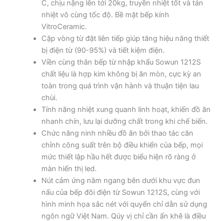
C, chịu nặng lên tới 20kg, truyền nhiệt tốt và tản
nhiệt vô cùng tốc độ. Bề mặt bếp kính
VitroCeramic.
Cặp vòng từ đặt liên tiếp giúp tăng hiệu năng thiết
bị điện từ (90-95%) và tiết kiệm điện.
Viền cùng thân bếp từ nhập khẩu Sowun 1212S
chất liệu là hợp kim không bị ăn mòn, cực kỳ an
toàn trong quá trình vận hành và thuận tiện lau
chùi.
Tính năng nhiệt xung quanh linh hoạt, khiến đồ ăn
nhanh chín, lưu lại dưỡng chất trong khi chế biến.
Chức năng ninh nhiều đồ ăn bởi thao tác căn
chỉnh công suất trên bộ điều khiển của bếp, mọi
mức thiết lập hầu hết được biểu hiện rõ ràng ở
màn hiển thị led.
Nút cảm ứng nằm ngang bên dưới khu vực đun
nấu của bếp đôi điện từ Sowun 1212S, cùng với
hình minh họa sắc nét với quyển chỉ dẫn sử dụng
ngôn ngữ Việt Nam. Qúy vị chỉ cần ấn khẽ là điều