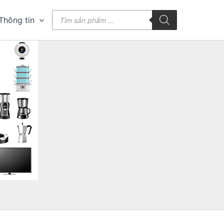
Tìm
Thông tin
kiếm
sản
phẩm