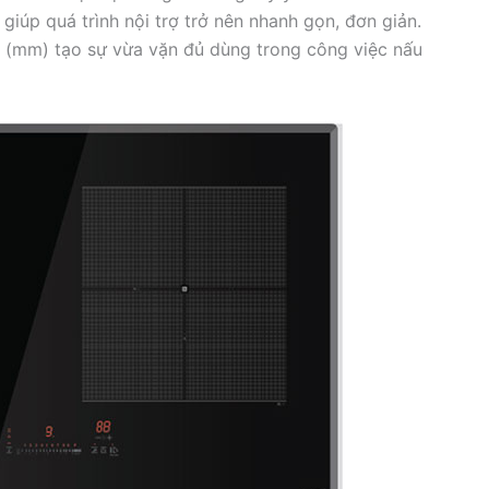
giúp quá trình nội trợ trở nên nhanh gọn, đơn giản.
0 (mm) tạo sự vừa vặn đủ dùng trong công việc nấu