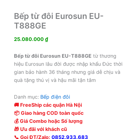
Bếp từ đôi Eurosun EU-
T888GE
25.080.000
₫
Bếp từ đôi Eurosun EU-T888GE
từ thương
hiệu Eurosun lâu đời được nhập khẩu Đức thời
gian bảo hành 36 tháng nhưng giá dễ chịu và
quà tặng thú vị và hậu mãi tận tâm
Danh mục:
Bếp điện đôi
🚚 FreeShip các quận Hà Nội
📦 Giao hàng COD toàn quốc
💰 Giá Combo hoặc Số lượng
🎁 Ưu đãi với khách cũ
📞 Gọi ĐT/Zalo:
0852.933.683