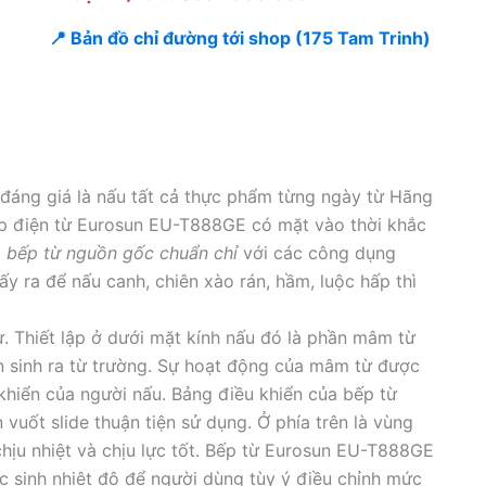
📍 Bản đồ chỉ đường tới shop (175 Tam Trinh)
áng giá là nấu tất cả thực phẩm từng ngày từ Hãng
Bếp điện từ Eurosun EU-T888GE có mặt vào thời khắc
à
bếp từ nguồn gốc chuẩn chỉ
với các công dụng
y ra để nấu canh, chiên xào rán, hầm, luộc hấp thì
 Thiết lập ở dưới mặt kính nấu đó là phần mâm từ
 sinh ra từ trường. Sự hoạt động của mâm từ được
khiển của người nấu. Bảng điều khiển của bếp từ
uốt slide thuận tiện sử dụng. Ở phía trên là vùng
ịu nhiệt và chịu lực tốt. Bếp từ Eurosun EU-T888GE
 sinh nhiệt độ để người dùng tùy ý điều chỉnh mức