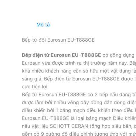
Mô tả
Bếp từ đôi Eurosun EU-T888GE
Bếp điện từ Eurosun EU-T888GE
có công dụng đ
Eurosun vừa được trình ra thị trường năm nay. 
khá nhiều khách hàng cần sở hữu một vật dụng l
sáng giá. Bếp điện từ Eurosun EU-T888GE được lấ
cực tiện lợi.
Bếp từ Eurosun EU-T888GE có 2 bếp nấu dạng từ.
được làm bởi nhiều vòng dây đồng dẫn dòng điện
điều khiển bởi 1 bảng mạch điều khiển theo điều 
Eurosun EU-T888GE là loại bảng mạch Điều khiển v
nấu vật liệu SCHOTT CERAN tổng hợp siêu bền, ch
gồm có 9 cường độ điều chỉnh tương ứng với mức