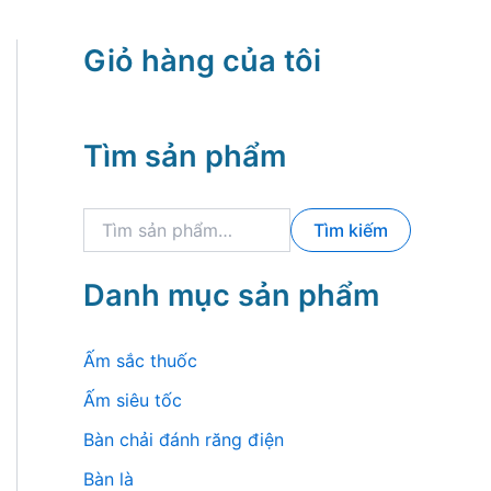
Giỏ hàng của tôi
Tìm sản phẩm
T
Tìm kiếm
ì
m
k
Danh mục sản phẩm
i
ế
m
Ấm sắc thuốc
:
Ấm siêu tốc
Bàn chải đánh răng điện
Bàn là