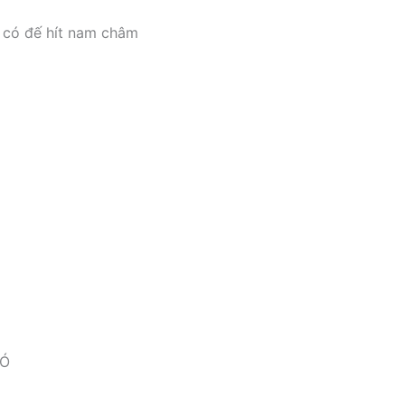
i có đế hít nam châm
CÓ