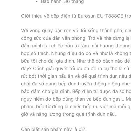
Bảo hành: 36 tháng
Giới thiệu về bếp điện từ Eurosun EU-T888GE tro
Với vòng quay bận rộn với lối sống thành phố, nh
công sức của dân văn phòng. Trở về nhà dừng l
đắm mình tại chiếc bồn to tắm mùi hương thoang
hợp sở thích. Nhưng điều đó có vẻ như là không 
bữa tối cho đại gia đình. Như thế có cách nào để
đây? Cách giải quyết tối ưu đã đề ra cụ thể là
rút bớt thời gian nấu ăn và để quá trình đun nấu
chối đa số dạng bếp đun truyền thống giống như 
bảo đảm cho gia đình. Bếp điện từ được đa số h
nguy hiểm do bếp dùng than và bếp đun gas… Mau
phẩm, bếp từ đúng là chiếc bếp ưu việt mà mỗi gi
giờ và năng lượng trong quá trình đun nấu.
Cần biết sản phẩm này là gì?