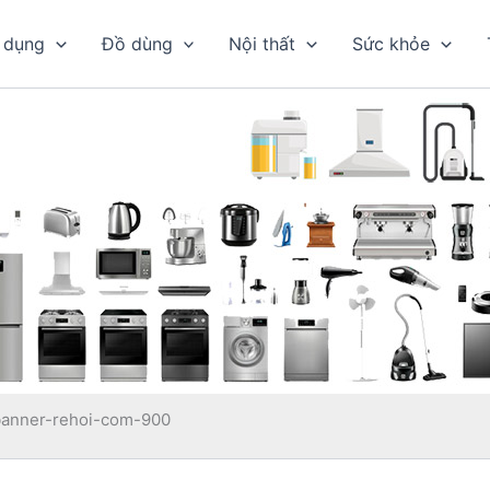
 dụng
Đồ dùng
Nội thất
Sức khỏe
banner-rehoi-com-900