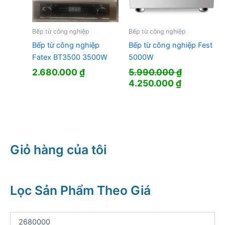
Bếp từ công nghiệp
Bếp từ công nghiệp
Bếp từ công nghiệp
Bếp từ công nghiệp Fest
Fatex BT3500 3500W
5000W
2.680.000
₫
5.990.000
₫
Giá
Giá
4.250.000
₫
gốc
hiện
là:
tại
5.990.000 ₫.
là:
4.250.000
Giỏ hàng của tôi
Lọc Sản Phẩm Theo Giá
G