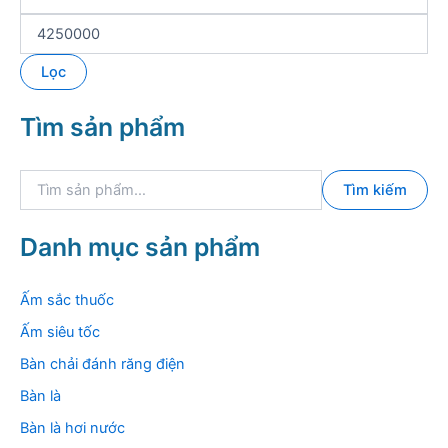
i
á
G
t
i
ố
á
Lọc
i
t
t
ố
Tìm sản phẩm
h
i
i
đ
ể
a
T
u
Tìm kiếm
ì
m
k
Danh mục sản phẩm
i
ế
m
Ấm sắc thuốc
:
Ấm siêu tốc
Bàn chải đánh răng điện
Bàn là
Bàn là hơi nước