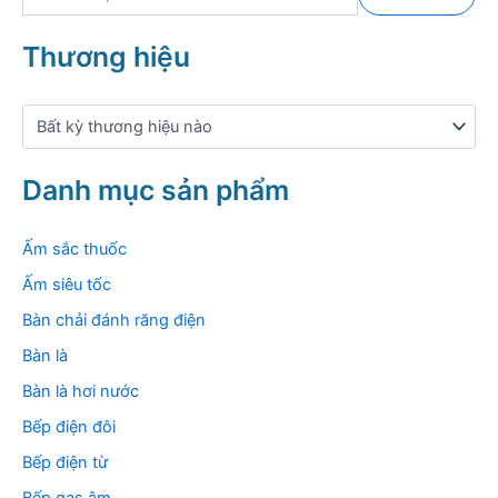
ì
m
k
Thương hiệu
i
ế
m
:
Danh mục sản phẩm
Ấm sắc thuốc
Ấm siêu tốc
Bàn chải đánh răng điện
Bàn là
Bàn là hơi nước
Bếp điện đôi
Bếp điện từ
Bếp gas âm