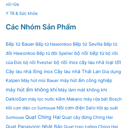
vòi rửa
Y Tế & Sức khỏe
Các Nhóm Sản Phẩm
Bếp từ Bauer
Bếp từ Sevilla
Bếp từ Hawonkoo
Bếp từ
bộ nồi bếp từ
đôi Hawonkoo
Bếp từ đôi Spelier
bộ nồi
bộ nồi inox
cây lau nhà loại tốt
của Đức
bộ nồi fivestar
Cây lau nhà lồng inox
Cây lau nhà Thái Lan
Gia dụng
Kalpen
Máy hút mùi Bauer
máy hút ẩm công nghiệp
máy hút ẩm không khí
Máy làm mát không khí
DaikioSan
máy lọc nước kiềm Makano
máy rửa bát Bosch
Nồi cơm điện Sato
Nồi cơm điện cơ Sunhouse
Nồi áp suất
Quạt Ching Hai
Quạt cây đứng Ching Hai
Sunhouse
Quạt Panasonic Nhật Bản
Quạt treo tường Ching Hai