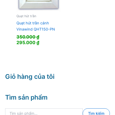
Quạt hút trần
Quạt hút trần cánh
Vinawind QHT150-PN
350.000
₫
Giá
Giá
295.000
₫
gốc
hiện
là:
tại
350.000 ₫.
là:
295.000 ₫.
Giỏ hàng của tôi
Tìm sản phẩm
T
Tìm kiếm