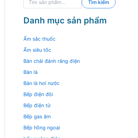
Tìm kiếm
ì
m
k
Danh mục sản phẩm
i
ế
m
Ấm sắc thuốc
:
Ấm siêu tốc
Bàn chải đánh răng điện
Bàn là
Bàn là hơi nước
Bếp điện đôi
Bếp điện từ
Bếp gas âm
Bếp hồng ngoại