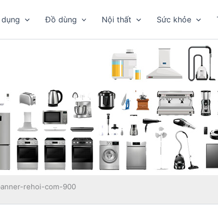
 dụng
Đồ dùng
Nội thất
Sức khỏe
banner-rehoi-com-900