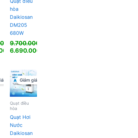
Quạt điều
hòa
Daikiosan
DM205
680W
000
₫
9.700.000
₫
Giá
000
₫
6.690.000
₫
gốc
Giá
là:
hiện
00 ₫.
9.700.000 ₫.
tại
là:
iá!
Giảm giá!
00 ₫.
6.690.000 ₫.
Quạt điều
hòa
Quạt Hơi
Nước
Daikiosan