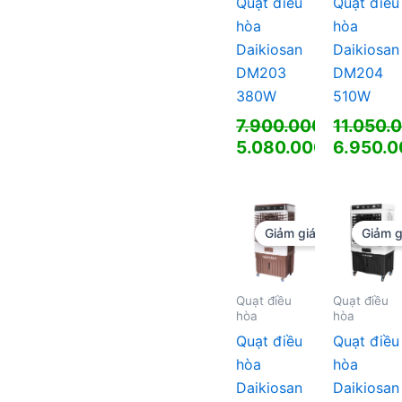
Quạt điều
Quạt điều
hòa
hòa
Daikiosan
Daikiosan
DM203
DM204
380W
510W
7.900.000
₫
11.050.
Giá
Giá
5.080.000
₫
6.950.
gốc
Giá
gốc
Giá
là:
hiện
là:
hiện
7.900.000 ₫.
tại
11.050.0
tại
là:
là:
Giảm giá!
Giảm g
5.080.000 ₫.
6.950.0
Quạt điều
Quạt điều
hòa
hòa
Quạt điều
Quạt điều
hòa
hòa
Daikiosan
Daikiosan