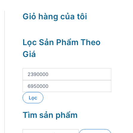
Giỏ hàng của tôi
Lọc Sản Phẩm Theo
Giá
G
i
á
G
t
i
ố
á
Lọc
i
t
t
ố
h
i
Tìm sản phẩm
i
đ
ể
a
u
T