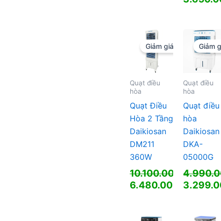
gốc
Giá
là:
hiện
4.800.0
tại
là:
Giảm giá!
Giảm g
3.650.0
Quạt điều
Quạt điều
hòa
hòa
Quạt Điều
Quạt điều
Hòa 2 Tầng
hòa
Daikiosan
Daikiosan
DM211
DKA-
360W
05000G
10.100.000
₫
4.990.
Giá
Giá
6.480.000
₫
3.299.
gốc
Giá
gốc
Giá
là:
hiện
là:
hiện
10.100.000 ₫.
tại
4.990.0
tại