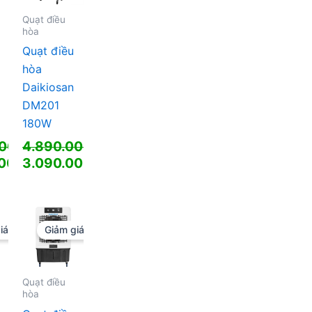
Quạt điều
hòa
Quạt điều
hòa
Daikiosan
DM201
180W
000
₫
4.890.000
₫
Giá
000
₫
3.090.000
₫
gốc
Giá
là:
hiện
00 ₫.
4.890.000 ₫.
tại
là:
iá!
Giảm giá!
00 ₫.
3.090.000 ₫.
Quạt điều
hòa