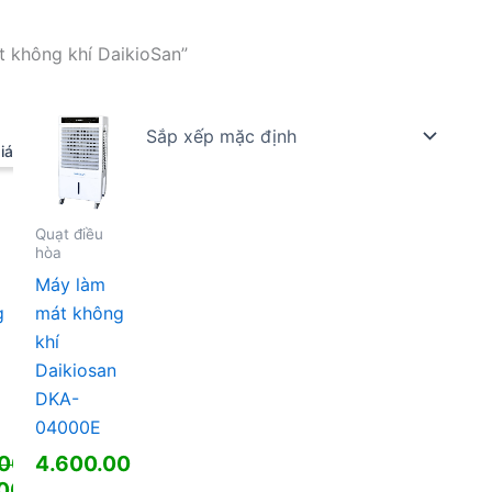
 không khí DaikioSan”
iá!
Quạt điều
hòa
Máy làm
g
mát không
khí
Daikiosan
DKA-
04000E
000
₫
4.600.000
₫
000
₫