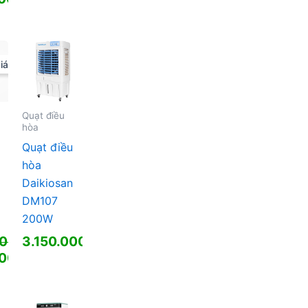
00 ₫.
iá!
00 ₫.
Quạt điều
hòa
Quạt điều
hòa
Daikiosan
DM107
200W
000
₫
3.150.000
₫
000
₫
00 ₫.