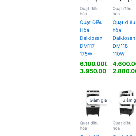
Quạt điều
Quạt điều
hòa
hòa
Quạt Điều
Quạt điều
Hòa
hòa
Daikiosan
Daikiosan
DM117
DM118
175W
110W
6.100.000
₫
4.600.
Giá
Giá
3.950.000
₫
2.880.
gốc
Giá
gốc
Giá
là:
hiện
là:
hiện
6.100.000 ₫.
tại
4.600.0
tại
là:
là:
Giảm giá!
Giảm g
3.950.000 ₫.
2.880.0
Quạt điều
Quạt điều
hòa
hòa