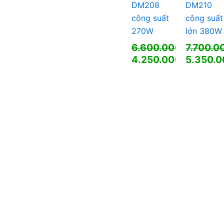
DM208
DM210
công suất
công suất
270W
lớn 380W
6.600.000
₫
7.700.0
Giá
Giá
4.250.000
₫
5.350.
gốc
Giá
gốc
Giá
là:
hiện
là:
hiện
6.600.000 ₫.
tại
7.700.00
tại
là:
là:
4.250.000 ₫.
5.350.0