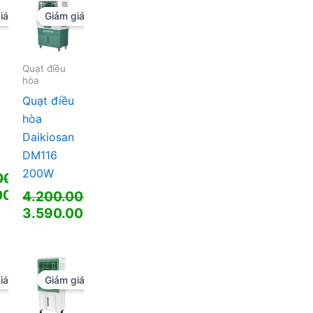
iá!
Giảm giá!
00 ₫.
Quạt điều
hòa
Quạt điều
hòa
Daikiosan
DM116
200W
000
₫
00
₫
4.200.000
₫
Giá
3.590.000
₫
gốc
Giá
00 ₫.
là:
hiện
4.200.000 ₫.
tại
0 ₫.
là:
iá!
Giảm giá!
3.590.000 ₫.