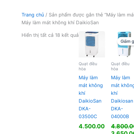
Trang chủ
/ Sản phẩm được gắn thẻ “Máy làm mát
Máy làm mát không khí DaikioSan
Hiển thị tất cả 18 kết quả
Giảm g
Quạt điều
Quạt điều
hòa
hòa
Máy làm
Máy làm
mát không
mát khôn
khí
khí
DaikioSan
Daikiosan
DKA-
DKA-
03500C
04000B
4.500.000
₫
4.800.
Giá
3.650.