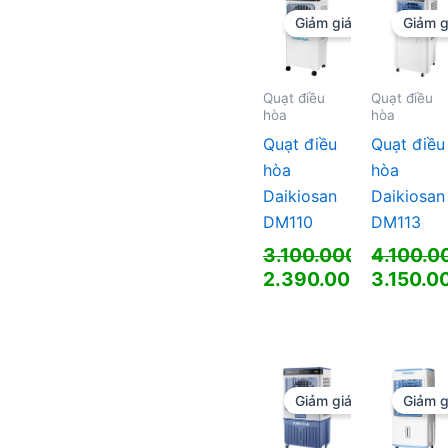
là:
là:
Giảm giá!
Giảm g
6.480.000 ₫.
3.299.0
Quạt điều
Quạt điều
hòa
hòa
Quạt điều
Quạt điều
hòa
hòa
Daikiosan
Daikiosan
DM110
DM113
3.100.000
₫
4.100.
Giá
Giá
2.390.000
₫
3.150.0
gốc
Giá
gốc
Giá
là:
hiện
là:
hiện
3.100.000 ₫.
tại
4.100.0
tại
là:
là:
2.390.000 ₫.
3.150.00
Giảm giá!
Giảm g