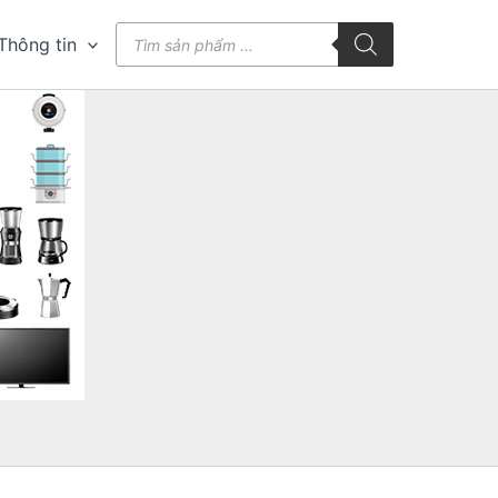
Tìm
Thông tin
kiếm
sản
phẩm