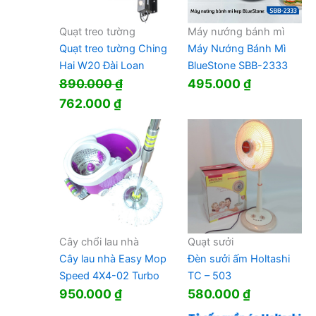
Quạt treo tường
Máy nướng bánh mì
Quạt treo tường Ching
Máy Nướng Bánh Mì
Hai W20 Đài Loan
BlueStone SBB-2333
890.000
₫
495.000
₫
Giá
Giá
762.000
₫
gốc
hiện
là:
tại
890.000 ₫.
là:
762.000 ₫.
Cây chổi lau nhà
Quạt sưởi
Cây lau nhà Easy Mop
Đèn sưởi ấm Holtashi
Speed 4X4-02 Turbo
TC – 503
950.000
₫
580.000
₫