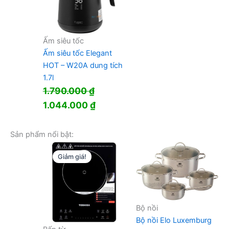
Ấm siêu tốc
Ấm siêu tốc Elegant
HOT – W20A dung tích
1.7l
1.790.000
₫
Giá
Giá
1.044.000
₫
gốc
hiện
là:
tại
Sản phẩm nổi bật:
1.790.000 ₫.
là:
Giảm giá!
1.044.000 ₫.
Bộ nồi
Bộ nồi Elo Luxemburg