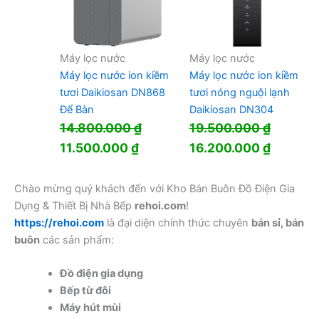
Máy lọc nước
Máy lọc nước
Máy lọc nước ion kiềm
Máy lọc nước ion kiềm
tươi Daikiosan DN868
tươi nóng nguội lạnh
Để Bàn
Daikiosan DN304
14.800.000
₫
19.500.000
₫
Giá
Giá
Giá
Giá
11.500.000
₫
16.200.000
₫
gốc
hiện
gốc
hiện
là:
tại
là:
tại
Chào mừng quý khách đến với Kho Bán Buôn Đồ Điện Gia
Dụng & Thiết Bị Nhà Bếp
rehoi.com
!
14.800.000 ₫.
là:
19.500.000 ₫.
là:
https://rehoi.com
là đại diện chính thức chuyên
bán sỉ, bán
11.500.000 ₫.
16.200.
buôn
các sản phẩm:
Đồ điện gia dụng
Bếp từ đôi
Máy hút mùi