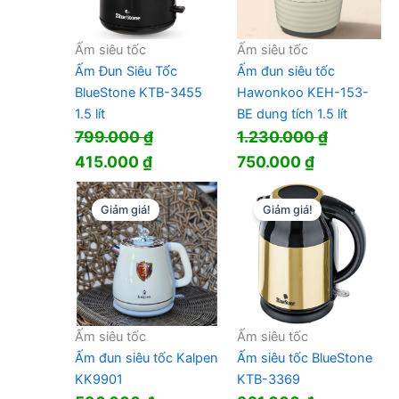
Ấm siêu tốc
Ấm siêu tốc
Ấm Đun Siêu Tốc
Ấm đun siêu tốc
BlueStone KTB-3455
Hawonkoo KEH-153-
1.5 lít
BE dung tích 1.5 lít
799.000
₫
1.230.000
₫
Giá
Giá
Giá
Giá
415.000
₫
750.000
₫
gốc
hiện
gốc
hiện
là:
tại
là:
tại
Giảm giá!
Giảm giá!
799.000 ₫.
là:
1.230.000 ₫.
là:
415.000 ₫.
750.000 ₫.
Ấm siêu tốc
Ấm siêu tốc
Ấm đun siêu tốc Kalpen
Ấm siêu tốc BlueStone
KK9901
KTB-3369