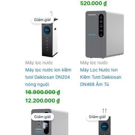
gốc
hiện
520.000
₫
là:
tại
4.800.000 ₫.
là:
Giảm giá!
3.850.000 ₫.
Máy lọc nước
Máy lọc nước
Máy lọc nước ion kiềm
Máy Lọc Nước Ion
tươi Daikiosan DN204
Kiềm Tươi Daikiosan
nóng nguội
DN468 Âm Tủ
16.900.000
₫
Giá
Giá
12.200.000
₫
gốc
hiện
là:
tại
Giảm giá!
Giảm giá!
16.900.000 ₫.
là:
12.200.000 ₫.