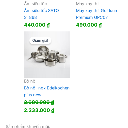
Ấm siêu tốc
Máy xay thịt
Ấm siêu tốc SATO
Máy xay thịt Goldsun
ST868
Premium GPC07
440.000
₫
490.000
₫
Giảm giá!
Bộ nồi
Bộ nồi inox Edelkochen
plus new
2.680.000
₫
Giá
Giá
2.233.000
₫
gốc
hiện
là:
tại
Sản phẩm khuyến mãi: