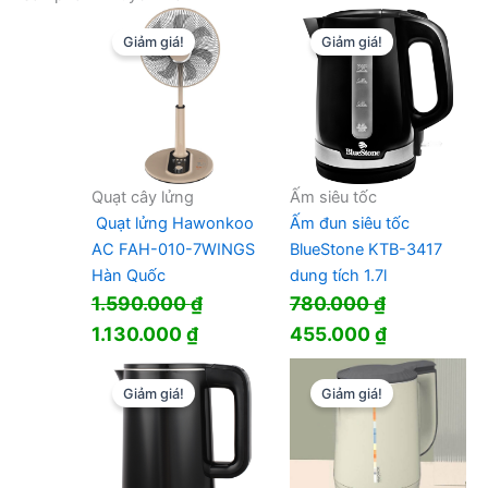
2.680.000 ₫.
là:
Giảm giá!
Giảm giá!
2.233.000 ₫.
Quạt cây lửng
Ấm siêu tốc
Quạt lửng Hawonkoo
Ấm đun siêu tốc
AC FAH-010-7WINGS
BlueStone KTB-3417
Hàn Quốc
dung tích 1.7l
1.590.000
₫
780.000
₫
Giá
Giá
Giá
Giá
1.130.000
₫
455.000
₫
gốc
hiện
gốc
hiện
là:
tại
là:
tại
Giảm giá!
Giảm giá!
1.590.000 ₫.
là:
780.000 ₫.
là:
1.130.000 ₫.
455.000 ₫.