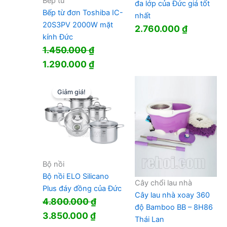
Bếp từ
đa lớp của Đức giá tốt
Bếp từ đơn Toshiba IC-
nhất
20S3PV 2000W mặt
2.760.000
₫
kính Đức
1.450.000
₫
Giá
Giá
1.290.000
₫
gốc
hiện
là:
tại
Giảm giá!
1.450.000 ₫.
là:
1.290.000 ₫.
Bộ nồi
Bộ nồi ELO Silicano
Cây chổi lau nhà
Plus đáy đồng của Đức
Cây lau nhà xoay 360
4.800.000
₫
độ Bamboo BB – 8H86
Giá
Giá
3.850.000
₫
Thái Lan