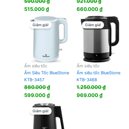
590.000
₫
921.000
₫
Giá
Giá
Giá
Giá
515.000
₫
660.000
₫
gốc
hiện
gốc
hiện
là:
tại
là:
tại
Giảm giá!
Giảm giá!
590.000 ₫.
là:
921.000 ₫.
là:
515.000 ₫.
660.000 ₫
Ấm siêu tốc
Ấm siêu tốc
Ấm Siêu Tốc BlueStone
Ấm siêu tốc BlueStone
KTB-3457
KTB-3468
880.000
₫
1.250.000
₫
Giá
Giá
Giá
Giá
599.000
₫
969.000
₫
gốc
hiện
gốc
hiện
là:
tại
là:
tại
Giảm giá!
880.000 ₫.
là:
1.250.000 ₫.
là:
599.000 ₫.
969.000 ₫