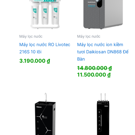
Máy lọc nước
Máy lọc nước
Máy lọc nước RO Livotec
Máy lọc nước ion kiềm
216S 10 lõi
tươi Daikiosan DN868 Để
Bàn
3.190.000
₫
14.800.000
₫
Giá
Giá
11.500.000
₫
gốc
hiện
là:
tại
14.800.000 ₫.
là:
11.500.00