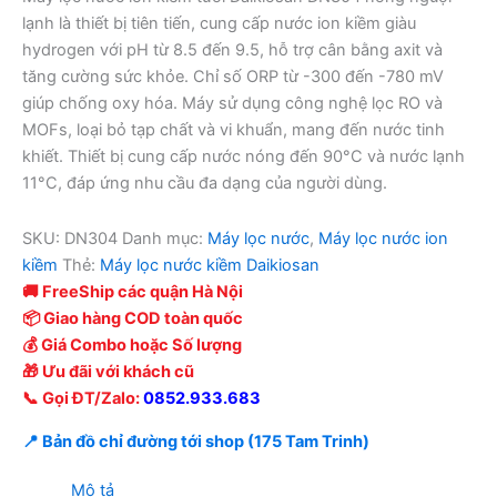
19.500.000 ₫.
là:
lạnh là thiết bị tiên tiến, cung cấp nước ion kiềm giàu
16.200.000 ₫.
hydrogen với pH từ 8.5 đến 9.5, hỗ trợ cân bằng axit và
tăng cường sức khỏe. Chỉ số ORP từ -300 đến -780 mV
giúp chống oxy hóa. Máy sử dụng công nghệ lọc RO và
MOFs, loại bỏ tạp chất và vi khuẩn, mang đến nước tinh
khiết. Thiết bị cung cấp nước nóng đến 90°C và nước lạnh
11°C, đáp ứng nhu cầu đa dạng của người dùng.
SKU:
DN304
Danh mục:
Máy lọc nước
,
Máy lọc nước ion
kiềm
Thẻ:
Máy lọc nước kiềm Daikiosan
🚚 FreeShip các quận Hà Nội
📦 Giao hàng COD toàn quốc
💰 Giá Combo hoặc Số lượng
🎁 Ưu đãi với khách cũ
📞 Gọi ĐT/Zalo:
0852.933.683
📍 Bản đồ chỉ đường tới shop (175 Tam Trinh)
Mô tả