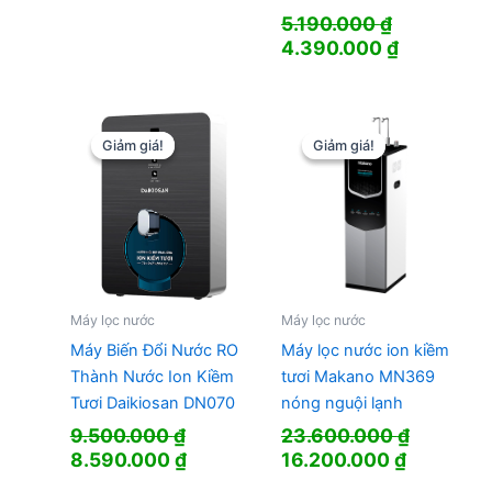
5.190.000
₫
Giá
Giá
4.390.000
₫
gốc
hiện
là:
tại
5.190.000 ₫.
là:
4.390.000
Giảm giá!
Giảm giá!
Giảm giá!
Giảm giá!
Máy lọc nước
Máy lọc nước
Máy Biến Đổi Nước RO
Máy lọc nước ion kiềm
Thành Nước Ion Kiềm
tươi Makano MN369
Tươi Daikiosan DN070
nóng nguội lạnh
9.500.000
₫
23.600.000
₫
Giá
Giá
Giá
Giá
8.590.000
₫
16.200.000
₫
gốc
hiện
gốc
hiện