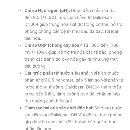
Chỉ số Hydrogen (pH):
Được điều chỉnh từ 8.5
đến 9.5 (±0.5%), nước ion kiềm từ Daikiosan
DN304 giúp trung hòa axit dư trong cơ thể, hỗ trợ
phòng chống các bệnh như đau dạ dày, rối loạn
tiêu hóa.
Chỉ số ORP (chống oxy hóa)
: Từ -300 đến -780
mV (±10%), giúp hỗ trợ trẻ hóa các tế bào, phòng
tránh các bệnh do oxy hóa gây ra như ung thư,
tiểu đường.
Cấu trúc phân tử nước siêu nhỏ:
Với kích thước
phân tử chỉ 0.5 nanomet, gấp 5 lần so với phân tử
nước thông thường, Daikiosan DN304 thẩm thấu
nước gấp 5 lần, tăng cường trao đổi chất và hấp
thụ dưỡng chất hiệu quả.
Giảm tác hại của các chất độc hại:
Sử dụng nước
ion kiềm tươi Daikiosan DN304 để rửa thực phẩm
giúp loại bỏ các chất độc hại và bảo quản thực
phẩm lâu hơn.