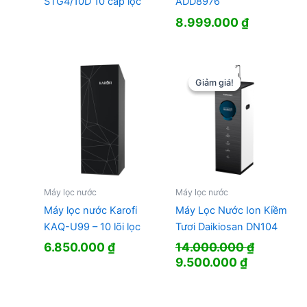
STG4/10D 10 cấp lọc
ADD8976
8.999.000
₫
Giảm giá!
Giảm giá!
Máy lọc nước
Máy lọc nước
Máy lọc nước Karofi
Máy Lọc Nước Ion Kiềm
KAQ-U99 – 10 lõi lọc
Tươi Daikiosan DN104
6.850.000
₫
14.000.000
₫
Giá
Giá
9.500.000
₫
gốc
hiện
là:
tại
14.000.000 ₫.
là: