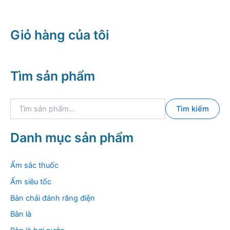
9.500.000
Giỏ hàng của tôi
Tìm sản phẩm
T
Tìm kiếm
ì
m
k
Danh mục sản phẩm
i
ế
m
Ấm sắc thuốc
:
Ấm siêu tốc
Bàn chải đánh răng điện
Bàn là