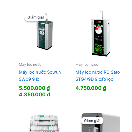
là:
tại
là:
tại
9.500.000 ₫.
là:
23.600.000 ₫.
là:
8.590.000 ₫.
16.200.0
Giảm giá!
Giảm giá!
Máy lọc nước
Máy lọc nước
Máy lọc nước Sowun
Máy lọc nước RO Sato
SW09 9 lõi
STG4/9D 9 cấp lọc
5.500.000
₫
4.750.000
₫
Giá
Giá
4.350.000
₫
gốc
hiện
là:
tại
5.500.000 ₫.
là:
4.350.000 ₫.
Giảm giá!
Giảm giá!