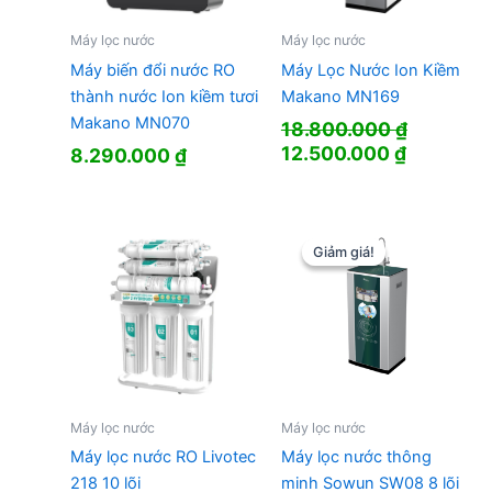
Máy lọc nước
Máy lọc nước
Máy biến đổi nước RO
Máy Lọc Nước Ion Kiềm
thành nước Ion kiềm tươi
Makano MN169
Makano MN070
18.800.000
₫
Giá
Giá
12.500.000
₫
8.290.000
₫
gốc
hiện
là:
tại
18.800.000 ₫.
là:
12.500.0
Giảm giá!
Giảm giá!
Máy lọc nước
Máy lọc nước
Máy lọc nước RO Livotec
Máy lọc nước thông
218 10 lõi
minh Sowun SW08 8 lõi