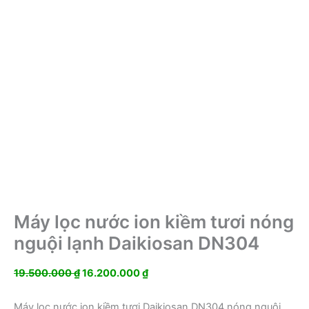
Máy lọc nước ion kiềm tươi nóng
nguội lạnh Daikiosan DN304
Giá
Giá
19.500.000
₫
16.200.000
₫
gốc
hiện
là:
tại
Máy lọc nước ion kiềm tươi Daikiosan DN304 nóng nguội