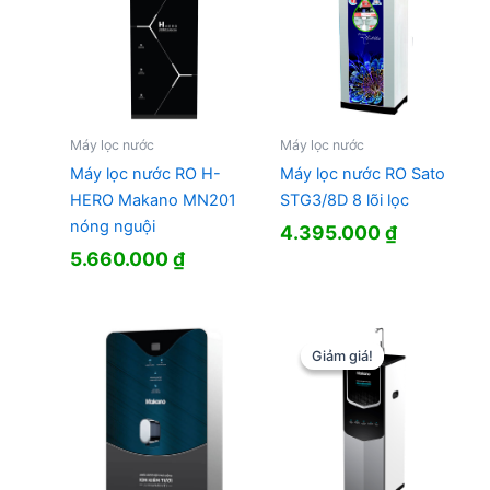
Máy lọc nước
Máy lọc nước
Máy lọc nước RO H-
Máy lọc nước RO Sato
HERO Makano MN201
STG3/8D 8 lõi lọc
nóng nguội
4.395.000
₫
5.660.000
₫
Giảm giá!
Giảm giá!