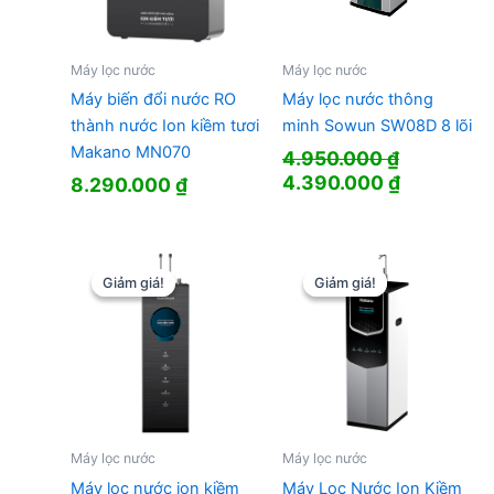
Máy lọc nước
Máy lọc nước
Máy biến đổi nước RO
Máy lọc nước thông
thành nước Ion kiềm tươi
minh Sowun SW08D 8 lõi
Makano MN070
4.950.000
₫
Giá
Giá
4.390.000
₫
8.290.000
₫
gốc
hiện
là:
tại
4.950.000 ₫.
là:
4.390.000
Giảm giá!
Giảm giá!
Giảm giá!
Giảm giá!
Máy lọc nước
Máy lọc nước
Máy lọc nước ion kiềm
Máy Lọc Nước Ion Kiềm