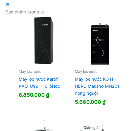
lõi
Sản phẩm tương tự
Máy lọc nước
Máy lọc nước
Máy lọc nước Karofi
Máy lọc nước RO H-
KAQ-U99 – 10 lõi lọc
HERO Makano MN201
nóng nguội
6.850.000
₫
5.660.000
₫
Giảm giá!
Giảm giá!