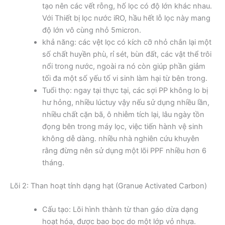
tạo nên các vết rỗng, hố lọc có độ lớn khác nhau.
Với Thiết bị lọc nước iRO, hầu hết lỗ lọc này mang
độ lớn vô cùng nhỏ 5micron.
khả năng: các vệt lọc có kích cỡ nhỏ chắn lại một
số chất huyền phù, rỉ sét, bùn đất, các vật thể trôi
nổi trong nước, ngoài ra nó còn giúp phần giảm
tối đa một số yếu tố vi sinh làm hại từ bên trong.
Tuổi thọ: ngay tại thực tại, các sợi PP không lo bị
hư hỏng, nhiều lúctuy vậy nếu sử dụng nhiều lần,
nhiều chất cặn bã, ô nhiễm tích lại, lâu ngày tồn
đọng bên trong máy lọc, việc tiến hành vệ sinh
không dễ dàng. nhiều nhà nghiên cứu khuyên
rằng đừng nên sử dụng một lõi PPF nhiều hơn 6
tháng.
Lõi 2: Than hoạt tính dạng hạt (Granue Activated Carbon)
Cấu tạo: Lõi hình thành từ than gáo dừa dạng
hoạt hóa, được bao bọc do một lớp vỏ nhựa.