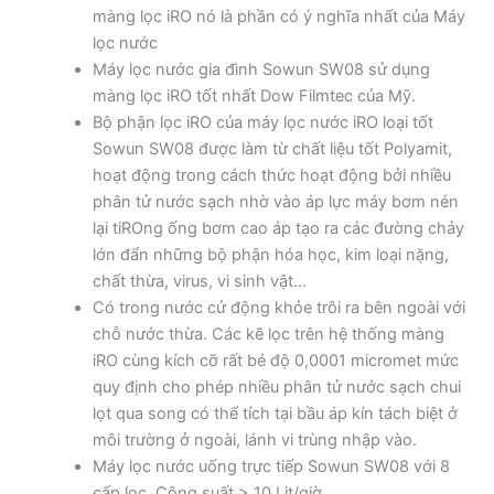
màng lọc iRO nó là phần có ý nghĩa nhất của Máy
lọc nước
Máy lọc nước gia đình Sowun SW08 sử dụng
màng lọc iRO tốt nhất Dow Filmtec của Mỹ.
Bộ phận lọc iRO của máy lọc nước iRO loại tốt
Sowun SW08 được làm từ chất liệu tốt Polyamit,
hoạt động trong cách thức hoạt động bởi nhiều
phân tử nước sạch nhờ vào áp lực máy bơm nén
lại tiROng ống bơm cao áp tạo ra các đường chảy
lớn đẩn những bộ phận hóa học, kim loại nặng,
chất thừa, virus, vi sinh vật…
Có trong nước cử động khỏe trôi ra bên ngoài với
chỗ nước thừa. Các kẽ lọc trên hệ thống màng
iRO cùng kích cỡ rất bé độ 0,0001 micromet mức
quy định cho phép nhiều phân tử nước sạch chui
lọt qua song có thể tích tại bầu áp kín tách biệt ở
môi trường ở ngoài, lánh vi trùng nhập vào.
Máy lọc nước uống trực tiếp Sowun SW08 với 8
cấp lọc. Công suất > 10 Lit/giờ.