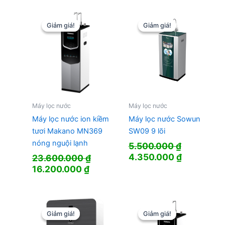
là:
tại
14.800.000 ₫.
là:
11.500.00
Giảm giá!
Giảm giá!
Giảm giá!
Giảm giá!
Máy lọc nước
Máy lọc nước
Máy lọc nước ion kiềm
Máy lọc nước Sowun
tươi Makano MN369
SW09 9 lõi
nóng nguội lạnh
5.500.000
₫
Giá
Giá
4.350.000
₫
23.600.000
₫
gốc
hiện
Giá
Giá
16.200.000
₫
là:
tại
gốc
hiện
5.500.000 ₫.
là:
là:
tại
4.350.000
23.600.000 ₫.
là:
16.200.000 ₫.
Giảm giá!
Giảm giá!
Giảm giá!
Giảm giá!