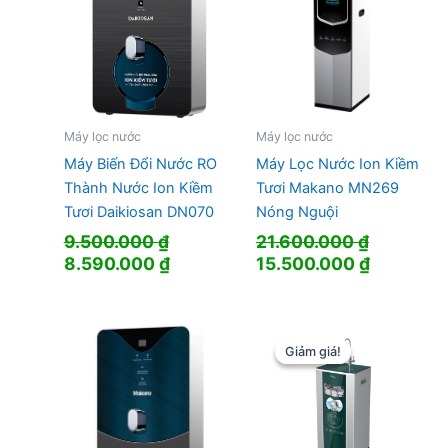
Máy lọc nước
Máy lọc nước
Máy Biến Đổi Nước RO
Máy Lọc Nước Ion Kiềm
Thành Nước Ion Kiềm
Tươi Makano MN269
Tươi Daikiosan DN070
Nóng Nguội
9.500.000
₫
21.600.000
₫
Giá
Giá
Giá
Giá
8.590.000
₫
15.500.000
₫
gốc
hiện
gốc
hiện
là:
tại
là:
tại
9.500.000 ₫.
là:
21.600.000 ₫.
là:
8.590.000 ₫.
15.500.0
Giảm giá!
Giảm giá!