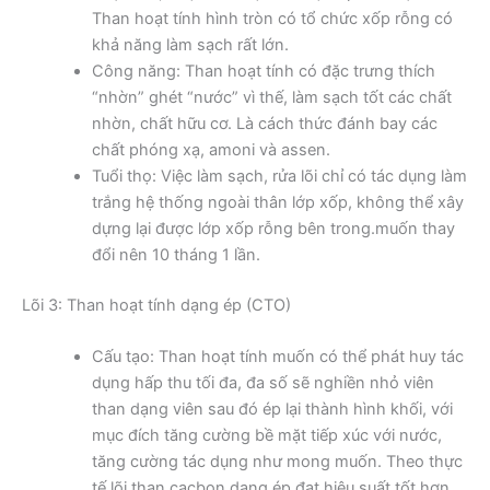
Than hoạt tính hình tròn có tổ chức xốp rỗng có
khả năng làm sạch rất lớn.
Công năng: Than hoạt tính có đặc trưng thích
“nhờn” ghét “nước” vì thế, làm sạch tốt các chất
nhờn, chất hữu cơ. Là cách thức đánh bay các
chất phóng xạ, amoni và assen.
Tuổi thọ: Việc làm sạch, rửa lõi chỉ có tác dụng làm
trắng hệ thống ngoài thân lớp xốp, không thể xây
dựng lại được lớp xốp rỗng bên trong.muốn thay
đổi nên 10 tháng 1 lần.
Lõi 3: Than hoạt tính dạng ép (CTO)
Cấu tạo: Than hoạt tính muốn có thể phát huy tác
dụng hấp thu tối đa, đa số sẽ nghiền nhỏ viên
than dạng viên sau đó ép lại thành hình khối, với
mục đích tăng cường bề mặt tiếp xúc với nước,
tăng cường tác dụng như mong muốn. Theo thực
tế,lõi than cacbon dạng ép đạt hiệu suất tốt hơn