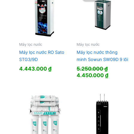
Máy lọc nước
Máy lọc nước
Máy lọc nước RO Sato
Máy lọc nước thông
STG3/9D
minh Sowun SW09D 9 lõi
4.443.000
₫
5.250.000
₫
Giá
Giá
4.450.000
₫
gốc
hiện
là:
tại
5.250.000 ₫.
là:
4.450.000