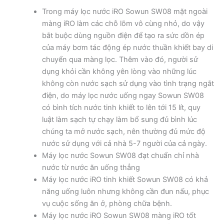
Trong máy lọc nước iRO Sowun SW08 mặt ngoài
màng iRO làm các chỗ lõm vô cùng nhỏ, do vậy
bắt buộc dùng nguồn điện để tạo ra sức dồn ép
của máy bơm tác động ép nước thuần khiết bay di
chuyển qua màng lọc. Thêm vào đó, người sử
dụng khỏi cần không yên lòng vào những lúc
không còn nước sạch sử dụng vào tình trạng ngắt
điện, do máy lọc nước uống ngay Sowun SW08
có bình tích nước tinh khiết to lên tới 15 lít, quy
luật làm sạch tự chạy làm bổ sung đủ bình lúc
chúng ta mở nước sạch, nên thường đủ mức độ
nước sử dụng với cả nhà 5-7 người của cả ngày.
Máy lọc nước Sowun SW08 đạt chuẩn chỉ nhà
nước từ nước ăn uống thẳng
Máy lọc nước iRO tinh khiết Sowun SW08 có khả
năng uống luôn nhưng không cần đun nấu, phục
vụ cuộc sống ăn ở, phòng chữa bệnh.
Máy lọc nước iRO Sowun SW08 màng iRO tốt