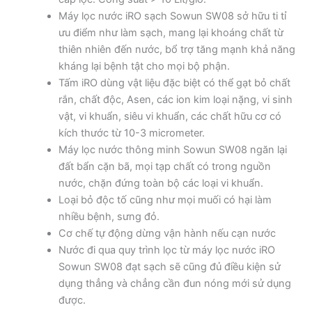
Máy lọc nước iRO sạch Sowun SW08 sở hữu ti tỉ
ưu điểm như làm sạch, mang lại khoáng chất từ
thiên nhiên đến nước, bổ trợ tăng mạnh khả năng
kháng lại bệnh tật cho mọi bộ phận.
Tấm iRO dùng vật liệu đặc biệt có thể gạt bỏ chất
rắn, chất độc, Asen, các ion kim loại nặng, vi sinh
vật, vi khuẩn, siêu vi khuẩn, các chất hữu cơ có
kích thước từ 10­-3 micrometer.
Máy lọc nước thông minh Sowun SW08 ngăn lại
đất bẩn cặn bã, mọi tạp chất có trong nguồn
nước, chặn đứng toàn bộ các loại vi khuẩn.
Loại bỏ độc tố cũng như mọi muối có hại làm
nhiều bệnh, sưng đỏ.
Cơ chế tự động dừng vận hành nếu cạn nước
Nước đi qua quy trình lọc từ máy lọc nước iRO
Sowun SW08 đạt sạch sẽ cũng đủ điều kiện sử
dụng thẳng và chẳng cần đun nóng mới sử dụng
được.