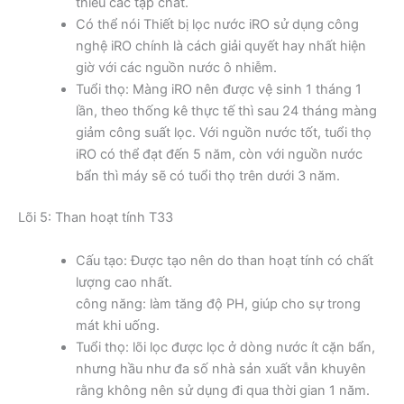
thiểu các tạp chất.
Có thể nói Thiết bị lọc nước iRO sử dụng công
nghệ iRO chính là cách giải quyết hay nhất hiện
giờ với các nguồn nước ô nhiễm.
Tuổi thọ: Màng iRO nên được vệ sinh 1 tháng 1
lần, theo thống kê thực tế thì sau 24 tháng màng
giảm công suất lọc. Với nguồn nước tốt, tuổi thọ
iRO có thể đạt đến 5 năm, còn với nguồn nước
bẩn thì máy sẽ có tuổi thọ trên dưới 3 năm.
Lõi 5: Than hoạt tính T33
Cấu tạo: Được tạo nên do than hoạt tính có chất
lượng cao nhất.
công năng: làm tăng độ PH, giúp cho sự trong
mát khi uống.
Tuổi thọ: lõi lọc được lọc ở dòng nước ít cặn bẩn,
nhưng hầu như đa số nhà sản xuất vẫn khuyên
rằng không nên sử dụng đi qua thời gian 1 năm.