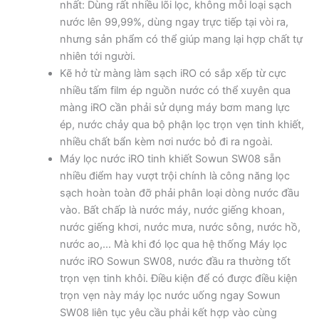
nhất: Dùng rất nhiều lõi lọc, không mỗi loại sạch
nước lên 99,99%, dùng ngay trực tiếp tại vòi ra,
nhưng sản phẩm có thể giúp mang lại hợp chất tự
nhiên tới người.
Kẽ hở từ màng làm sạch iRO có sắp xếp từ cực
nhiều tấm film ép nguồn nước có thể xuyên qua
màng iRO cần phải sử dụng máy bơm mang lực
ép, nước chảy qua bộ phận lọc trọn vẹn tinh khiết,
nhiều chất bẩn kèm nơi nước bỏ đi ra ngoài.
Máy lọc nước iRO tinh khiết Sowun SW08 sẵn
nhiều điểm hay vượt trội chính là công năng lọc
sạch hoàn toàn đỡ phải phân loại dòng nước đầu
vào. Bất chấp là nước máy, nước giếng khoan,
nước giếng khơi, nước mưa, nước sông, nước hồ,
nước ao,… Mà khi đó lọc qua hệ thống Máy lọc
nước iRO Sowun SW08, nước đầu ra thường tốt
trọn vẹn tinh khôi. Điều kiện để có được điều kiện
trọn vẹn này máy lọc nước uống ngay Sowun
SW08 liên tục yêu cầu phải kết hợp vào cùng