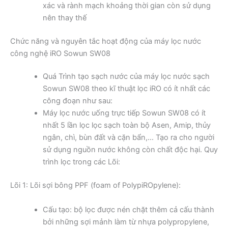
xác và rành mạch khoảng thời gian còn sử dụng
nên thay thế
Chức năng và nguyên tắc hoạt động của máy lọc nước
công nghệ iRO Sowun SW08
Quá Trình tạo sạch nước của máy lọc nước sạch​
Sowun SW08 theo kĩ thuật lọc iRO có ít nhất các
công đoạn như sau:
Máy lọc nước uống trực tiếp​ Sowun SW08 có ít
nhất 5 lần lọc lọc sạch toàn bộ Asen, Amip, thủy
ngân, chì, bùn đất và cặn bẩn,… Tạo ra cho người
sử dụng nguồn nước không còn chất độc hại. Quy
trình lọc trong các Lõi:
Lõi 1: Lõi sợi bông PPF (foam of PolypiROpylene):
Cấu tạo: bộ lọc được nén chặt thêm cả cấu thành
bởi những sợi mảnh làm từ nhựa polypropylene,