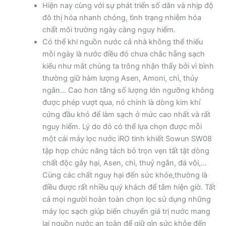
Hiện nay cùng với sự phát triển số dân và nhịp độ
đô thị hóa nhanh chóng, tình trạng nhiễm hóa
chất môi trường ngày càng nguy hiểm.
Có thể khi nguồn nước cả nhà không thể thiếu
mỗi ngày là nước điều đó chưa chắc hẵng sạch
kiểu như mắt chúng ta trông nhận thấy bởi vì bình
thường giữ hàm lượng Asen, Amoni, chì, thủy
ngân… Cao hơn tăng số lượng lớn ngưỡng không
được phép vượt qua, nó chính là dòng kim khí
cứng đầu khó để làm sạch ở mức cao nhất và rất
nguy hiểm. Lý do đó có thể lựa chọn được mỗi
một cái máy lọc nước iRO tinh khiết Sowun SW08
tập hợp chức năng tách bỏ trọn vẹn tất tật dòng
chất độc gây hại, Asen, chì, thuỷ ngân, đá vôi,…
Cùng các chất nguy hại đến sức khỏe,thường là
điều được rất nhiều quý khách để tâm hiện giờ. Tất
cả mọi người hoàn toàn chọn lọc sử dụng những
máy lọc sạch giúp biến chuyển giá trị nước mang
lại nguồn nước an toàn để giữ gìn sức khỏe đến