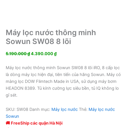
Máy lọc nước thông minh
Sowun SW08 8 lõi
Giá
Giá
5.190.000
₫
4.390.000
₫
gốc
hiện
là:
tại
Máy lọc nước thông minh Sowun SW08 8 lõi iRO, 8 cấp lọc
5.190.000 ₫.
là:
là dòng máy lọc hiện đại, tiên tiến của hãng Sowun. Máy có
4.390.000 ₫.
màng lọc DOW Flimtech Made in USA, sử dụng máy bơm
HEADON 8389. Tủ kính cường lực siêu bền, tủ IQ không lo
gỉ sét.
SKU:
SW08
Danh mục:
Máy lọc nước
Thẻ:
Máy lọc nước
Sowun
🚚 FreeShip các quận Hà Nội