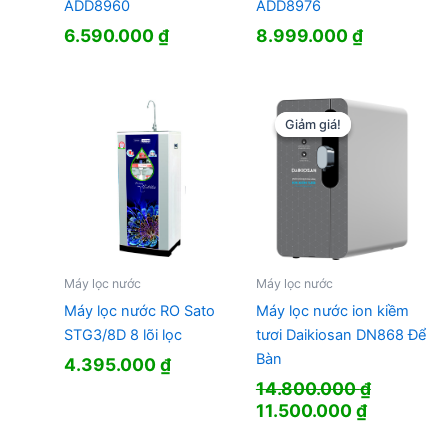
ADD8960
ADD8976
6.590.000
₫
8.999.000
₫
Giảm giá!
Giảm giá!
Máy lọc nước
Máy lọc nước
Máy lọc nước RO Sato
Máy lọc nước ion kiềm
STG3/8D 8 lõi lọc
tươi Daikiosan DN868 Để
Bàn
4.395.000
₫
14.800.000
₫
Giá
Giá
11.500.000
₫
gốc
hiện