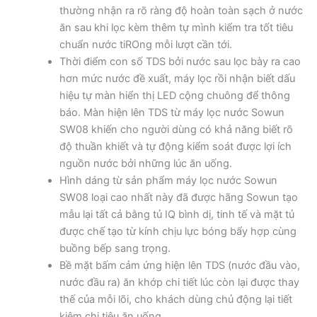
thường nhận ra rõ ràng độ hoàn toàn sạch ở nước
ăn sau khi lọc kèm thêm tự mình kiểm tra tốt tiêu
chuẩn nước tiROng mỗi lượt cần tới.
Thời điểm con số TDS bởi nước sau lọc bày ra cao
hơn mức nước đề xuất, máy lọc rồi nhận biết dấu
hiệu tự màn hiển thị LED cộng chuông để thông
báo. Màn hiện lên TDS từ máy lọc nước Sowun
SW08 khiến cho người dùng có khả năng biết rõ
độ thuần khiết và tự động kiểm soát được lợi ích
nguồn nước bởi những lúc ăn uống.
Hình dáng từ sản phẩm máy lọc nước Sowun
SW08 loại cao nhất này đã được hãng Sowun tạo
mẫu lại tất cả bằng tủ IQ bình dị, tinh tế và mặt tủ
được chế tạo từ kính chịu lực bóng bẩy hợp cùng
buồng bếp sang trọng.
Bề mặt bấm cảm ứng hiện lên TDS (nước đầu vào,
nước đầu ra) ăn khớp chi tiết lúc còn lại được thay
thế của mỗi lõi, cho khách dùng chủ động lại tiết
kiệm chi tiêu ăn uống.