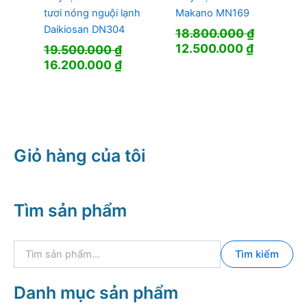
tươi nóng nguội lạnh
Makano MN169
Daikiosan DN304
18.800.000
₫
Giá
Giá
12.500.000
₫
19.500.000
₫
gốc
hiện
Giá
Giá
16.200.000
₫
là:
tại
gốc
hiện
18.800.000 ₫.
là:
là:
tại
12.500.0
19.500.000 ₫.
là:
16.200.000 ₫.
Giỏ hàng của tôi
Tìm sản phẩm
T
Tìm kiếm
ì
m
k
Danh mục sản phẩm
i