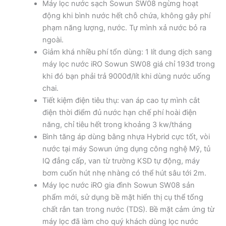
Máy lọc nước sạch Sowun SW08 ngừng hoạt
động khi bình nước hết chỗ chứa, không gây phí
phạm năng lượng, nước. Tự mình xả nước bỏ ra
ngoài.
Giảm khá nhiều phí tổn dùng: 1 lít dung dịch sang
máy lọc nước iRO Sowun SW08 giá chỉ 193đ trong
khi đó bạn phải trả 9000đ/lít khi dùng nước uống
chai.
Tiết kiệm điện tiêu thụ: van áp cao tự mình cắt
điện thời điểm đủ nước hạn chế phí hoài điện
năng, chỉ tiêu hết trong khoảng 3 kw/tháng
Bình tăng áp dùng bằng nhựa Hybrid cực tốt, vòi
nước tại máy Sowun ứng dụng công nghệ Mỹ, tủ
IQ đẳng cấp, van từ trường KSD tự động, máy
bơm cuốn hút nhẹ nhàng có thể hút sâu tới 2m.
Máy lọc nước iRO gia đình Sowun SW08 sản
phẩm mới, sử dụng bề mặt hiển thị cụ thể tổng
chất rắn tan trong nước (TDS). Bề mặt cảm ứng từ
máy lọc đã làm cho quý khách dùng lọc nước