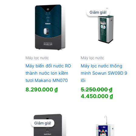
18.800.000 ₫.
là:
12.500.000 ₫.
Giảm giá!
Giảm giá!
Máy lọc nước
Máy lọc nước
Máy biến đổi nước RO
Máy lọc nước thông
thành nước Ion kiềm
minh Sowun SW09D 9
tươi Makano MN070
lõi
8.290.000
₫
5.250.000
₫
Giá
Giá
4.450.000
₫
gốc
hiện
là:
tại
5.250.000 ₫.
là:
4.450.00
Giảm giá!
Giảm giá!