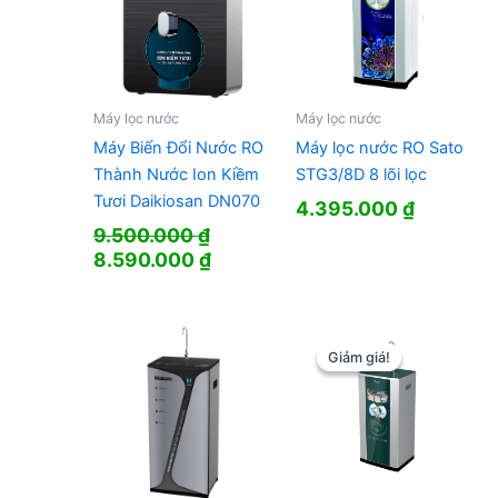
Máy lọc nước
Máy lọc nước
Máy Biến Đổi Nước RO
Máy lọc nước RO Sato
Thành Nước Ion Kiềm
STG3/8D 8 lõi lọc
Tươi Daikiosan DN070
4.395.000
₫
9.500.000
₫
Giá
Giá
8.590.000
₫
gốc
hiện
là:
tại
9.500.000 ₫.
là:
8.590.000 ₫.
Giảm giá!
Giảm giá!