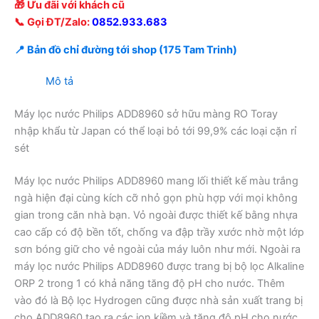
🎁 Ưu đãi với khách cũ
📞 Gọi ĐT/Zalo:
0852.933.683
📍 Bản đồ chỉ đường tới shop (175 Tam Trinh)
Mô tả
Máy lọc nước Philips ADD8960 sở hữu màng RO Toray
nhập khẩu từ Japan có thể loại bỏ tới 99,9% các loại cặn rỉ
sét
Máy lọc nước Philips ADD8960 mang lối thiết kế màu trắng
ngà hiện đại cùng kích cỡ nhỏ gọn phù hợp với mọi không
gian trong căn nhà bạn. Vỏ ngoài được thiết kế bằng nhựa
cao cấp có độ bền tốt, chống va đập trầy xước nhờ một lớp
sơn bóng giữ cho vẻ ngoài của máy luôn như mới. Ngoài ra
máy lọc nước Philips ADD8960 được trang bị bộ lọc Alkaline
ORP 2 trong 1 có khả năng tăng độ pH cho nước. Thêm
vào đó là Bộ lọc Hydrogen cũng được nhà sản xuất trang bị
cho ADD8960 tạo ra các ion kiềm và tăng độ pH cho nước