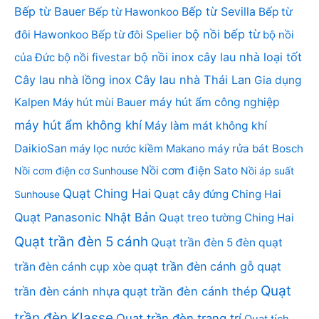
Bếp từ Bauer
Bếp từ Sevilla
Bếp từ Hawonkoo
Bếp từ
bộ nồi bếp từ
đôi Hawonkoo
Bếp từ đôi Spelier
bộ nồi
bộ nồi inox
cây lau nhà loại tốt
của Đức
bộ nồi fivestar
Cây lau nhà lồng inox
Cây lau nhà Thái Lan
Gia dụng
Kalpen
Máy hút mùi Bauer
máy hút ẩm công nghiệp
máy hút ẩm không khí
Máy làm mát không khí
DaikioSan
máy lọc nước kiềm Makano
máy rửa bát Bosch
Nồi cơm điện Sato
Nồi cơm điện cơ Sunhouse
Nồi áp suất
Quạt Ching Hai
Quạt cây đứng Ching Hai
Sunhouse
Quạt Panasonic Nhật Bản
Quạt treo tường Ching Hai
Quạt trần đèn 5 cánh
Quạt trần đèn 5 đèn
quạt
quạt trần đèn cánh gỗ
quạt
trần đèn cánh cụp xòe
Quạt
trần đèn cánh nhựa
quạt trần đèn cánh thép
trần đèn Klasse
Quạt trần đèn trang trí
Quạt tích