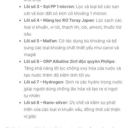
Lõi số 3 – Sợi PP 1 micron
: Lọc và loại bỏ các sạn
cát và bùn đất có kích cỡ khoảng 1 micron
Lõi số 4 – Màng lọc RO Toray Japan
: Lọc sạch các
loại vi khuẩn, vi rút, thạch tín, clo, amoni, thuốc trừ
sâu
Lõi số 5 – Maifan
: Có tác dụng bù khoáng và bổ
sung các loại khoáng chất thiết yếu như canxi và
magiê
Lõi số 6 – ORP Alkaline 2in1 độc quyền Philips
:
Tăng khả năng lõi lọc chống oxy hóa của nước và
tạo nước thêm độ kiềm tính tối ưu
Lõi số 7 – Hydrogen
: Sinh ra các hydro trong nước
giúp người dùng chống lão hóa và tạo ra vị ngọt
tự nhiên
Lõi số 8 – Nano-silver
: Ức chế và kiềm sự phát
triển của các loại vi khuẩn xấu, đồng thời cải thiện
vị giác