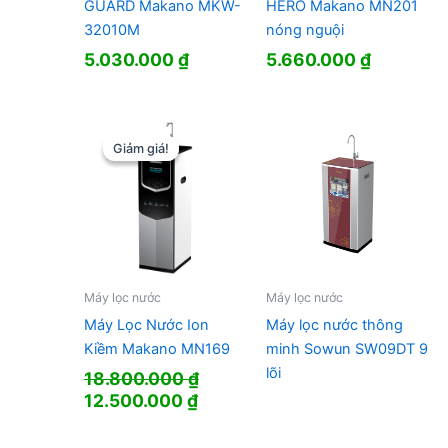
GUARD Makano MKW-
HERO Makano MN201
32010M
nóng nguội
5.030.000
₫
5.660.000
₫
Giảm giá!
Giảm giá!
Máy lọc nước
Máy lọc nước
Máy Lọc Nước Ion
Máy lọc nước thông
Kiềm Makano MN169
minh Sowun SW09DT 9
lõi
18.800.000
₫
Giá
Giá
12.500.000
₫
gốc
hiện
là:
tại