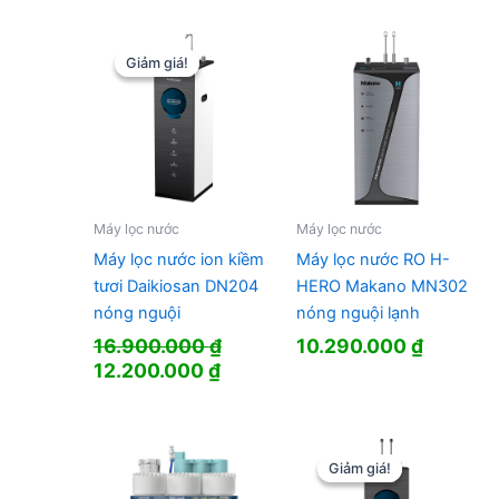
Giảm giá!
Giảm giá!
Máy lọc nước
Máy lọc nước
Máy lọc nước ion kiềm
Máy lọc nước RO H-
tươi Daikiosan DN204
HERO Makano MN302
nóng nguội
nóng nguội lạnh
16.900.000
₫
10.290.000
₫
Giá
Giá
12.200.000
₫
gốc
hiện
là:
tại
16.900.000 ₫.
là:
12.200.000 ₫.
Giảm giá!
Giảm giá!