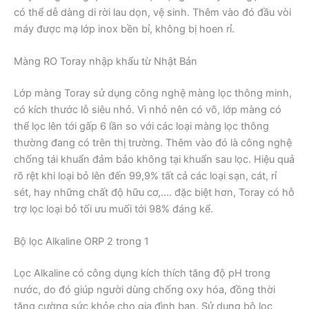
có thể dễ dàng di rời lau dọn, vệ sinh. Thêm vào đó đầu vòi
máy được mạ lớp inox bền bỉ, không bị hoen rỉ.
Màng RO Toray nhập khẩu từ Nhật Bản
Lớp màng Toray sử dụng công nghệ màng lọc thông minh,
có kích thước lỗ siêu nhỏ. Vì nhỏ nên có võ, lớp màng có
thể lọc lên tới gấp 6 lần so với các loại màng lọc thông
thường đang có trên thị trường. Thêm vào đó là công nghệ
chống tái khuẩn đảm bảo không tại khuẩn sau lọc. Hiệu quả
rõ rệt khi loại bỏ lên đến 99,9% tất cả các loại sạn, cát, rỉ
sét, hay những chất độ hữu cơ,…. đặc biệt hơn, Toray có hỗ
trợ lọc loại bỏ tối ưu muối tới 98% đáng kể.
Bộ lọc Alkaline ORP 2 trong 1
Lọc Alkaline có công dụng kích thích tăng độ pH trong
nước, do đó giúp người dùng chống oxy hóa, đồng thời
tăng cường sức khỏe cho gia đình bạn. Sử dụng bộ lọc