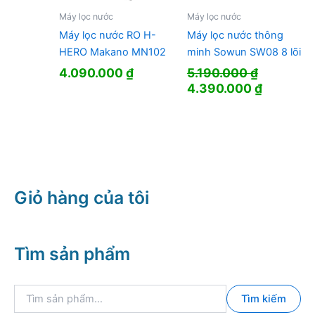
Máy lọc nước
Máy lọc nước
Máy lọc nước RO H-
Máy lọc nước thông
HERO Makano MN102
minh Sowun SW08 8 lõi
4.090.000
₫
5.190.000
₫
Giá
Giá
4.390.000
₫
gốc
hiện
là:
tại
5.190.000 ₫.
là:
4.390.00
Giỏ hàng của tôi
Tìm sản phẩm
T
Tìm kiếm
ì