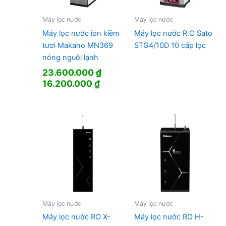
Máy lọc nước
Máy lọc nước
Máy lọc nước ion kiềm
Máy lọc nước R.O Sato
tươi Makano MN369
STG4/10D 10 cấp lọc
nóng nguội lạnh
23.600.000
₫
Giá
Giá
16.200.000
₫
gốc
hiện
là:
tại
23.600.000 ₫.
là:
16.200.000 ₫.
Máy lọc nước
Máy lọc nước
Máy lọc nước RO X-
Máy lọc nước RO H-