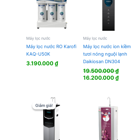
Máy lọc nước
Máy lọc nước
Máy lọc nước RO Karofi
Máy lọc nước ion kiềm
KAQ-U50K
tươi nóng nguội lạnh
Daikiosan DN304
3.190.000
₫
19.500.000
₫
Giá
Giá
16.200.000
₫
gốc
hiện
là:
tại
19.500.000 ₫.
là:
16.200.
Giảm giá!
Giảm giá!