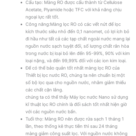
Cấu tạo: Màng RO được cấu thành từ Cellulose
Acetate, Plyamide hoặc TFC với khả năng chịu
ngoại lực rất tốt.
Công năng:Màng lọc RO có các vết nứt để lọc
kích thước siêu nhỏ đến 0,1 nanomet, có lợi ích bỏ
đi hầu như tất cả các tạp chất ngoài nước mang lại
nguồn nước sạch tuyệt đối, số lượng chất rắn hòa
trong nước bị loại bỏ lên đến 95-99%, 90% với kim
loại nặng, và đến 99,99% đối với các ion kim loại.
Để có thể bảo quản tốt nhất màng lọc RO của
Thiết bị lọc nước RO, chúng ta nên chuẩn bị một
số bộ lọc qua cho nguồn nước, nhằm giảm thiểu
các chất cặn lắng.
chúng ta có thể thấy Máy lọc nước Nano sử dụng
kĩ thuật lọc RO chính là đối sách tốt nhất hiện giờ
với các nguồn nước bẩn.
Tuổi thọ: Màng RO nên được rửa sạch 1 tháng 1
lần, theo thống kê thực tiễn thì sau 24 tháng
màng giảm công suất lọc. Với nguồn nước không