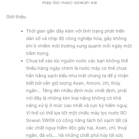
may-loc-nuoc-sowun-sw
Giới thiệu
Thời gian gần đây kèm với tình trạng phát triển
dân số và nhịp độ công nghiệp hóa, gây không
khí ô nhiễm môi trường xung quanh mỗi ngày một
trầm trọng.
Chưa kể vào lúc nguồn nước các bạn không thể
thiếu hàng ngày chính là nước máy có thể chưa
hẳn hẵng sạch kiểu như mắt chúng ta để ý nhận
biết bởi vẫn giữ lượng Asen, Amoni, chì, thủy
ngân… Tăng lên nhiều định mức nhất định, phải
nói đây là những kim loại nặng không có khả
năng xử lý ở mức cao nhất và cực kỳ hiểm nguy.
Vì thế có thể lựa tốt một chiếc máy lọc nước RO
Sowun SW09 có công năng tách bỏ sạch tất cả
các chất nguy hiểm độc gây hại, Asen, chì, thuỷ
ngân, đá vôi,… Và những chất phá hủy tới sức