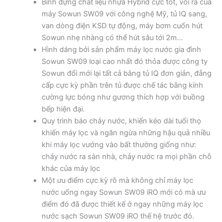
Bình đựng chất liệu nhựa Hybrid cực tốt, vòi ra của
máy Sowun SW09 với công nghệ Mỹ, tủ IQ sang,
van dòng điện KSD tự động, máy bơm cuốn hút
Sowun nhẹ nhàng có thể hút sâu tới 2m…
Hình dáng bởi sản phẩm máy lọc nước gia đình
Sowun SW09 loại cao nhất đó thỏa được công ty
Sowun đổi mới lại tất cả bằng tủ IQ đơn giản, đẳng
cấp cực kỳ phần trên tủ được chế tác bằng kính
cường lực bóng như gương thích hợp với buồng
bếp hiện đại.
Quy trình báo chảy nước, khiến kéo dài tuổi thọ
khiến máy lọc và ngăn ngừa những hậu quả nhiều
khi máy lọc vướng vào bất thường giống như:
chảy nước ra sàn nhà, chảy nước ra mọi phần chỗ
khác của máy lọc
Một ưu điểm cực kỳ rõ mà không chỉ máy lọc
nước uống ngay Sowun SW09 iRO mới có mà ưu
điểm đó đã được thiết kế ở ngay những máy lọc
nước sạch Sowun SW09 iRO thế hệ trước đó.