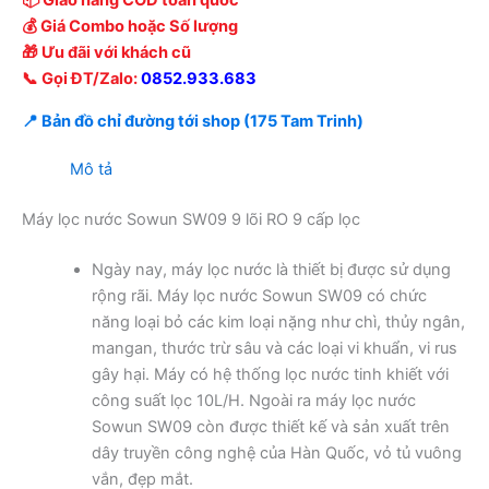
📦 Giao hàng COD toàn quốc
💰 Giá Combo hoặc Số lượng
🎁 Ưu đãi với khách cũ
📞 Gọi ĐT/Zalo:
0852.933.683
📍 Bản đồ chỉ đường tới shop (175 Tam Trinh)
Mô tả
Máy lọc nước Sowun SW09 9 lõi RO 9 cấp lọc
Ngày nay, máy lọc nước là thiết bị được sử dụng
rộng rãi. Máy lọc nước Sowun SW09 có chức
năng loại bỏ các kim loại nặng như chì, thủy ngân,
mangan, thước trừ sâu và các loại vi khuẩn, vi rus
gây hại. Máy có hệ thống lọc nước tinh khiết với
công suất lọc 10L/H. Ngoài ra máy lọc nước
Sowun SW09 còn được thiết kế và sản xuất trên
dây truyền công nghệ của Hàn Quốc, vỏ tủ vuông
vắn, đẹp mắt.