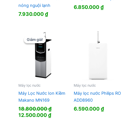
nóng nguội lạnh
6.850.000
₫
7.930.000
₫
Giảm giá!
Giảm giá!
Máy lọc nước
Máy lọc nước
Máy Lọc Nước Ion Kiềm
Máy lọc nước Philips RO
Makano MN169
ADD8960
18.800.000
₫
6.590.000
₫
Giá
Giá
12.500.000
₫
gốc
hiện
là:
tại