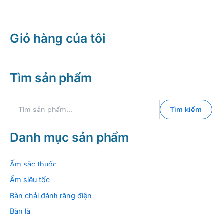
14.000.000 ₫.
là:
9.500.000
Giỏ hàng của tôi
Tìm sản phẩm
T
Tìm kiếm
ì
m
k
Danh mục sản phẩm
i
ế
m
Ấm sắc thuốc
:
Ấm siêu tốc
Bàn chải đánh răng điện
Bàn là