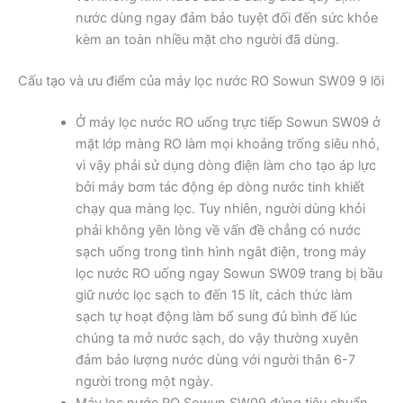
nước dùng ngay đảm bảo tuyệt đối đến sức khỏe
kèm an toàn nhiều mặt cho người đã dùng.
Cấu tạo và ưu điểm của máy lọc nước RO Sowun SW09 9 lõi
Ở máy lọc nước RO uống trực tiếp Sowun SW09 ở
mặt lớp màng RO làm mọi khoảng trống siêu nhỏ,
vì vậy phải sử dụng dòng điện làm cho tạo áp lực
bởi máy bơm tác động ép dòng nước tinh khiết
chạy qua màng lọc. Tuy nhiên, người dùng khỏi
phải không yên lòng về vấn đề chẳng có nước
sạch uống trong tình hình ngắt điện, trong máy
lọc nước RO uống ngay Sowun SW09 trang bị bầu
giữ nước lọc sạch to đến 15 lít, cách thức làm
sạch tự hoạt động làm bổ sung đủ bình đế lúc
chúng ta mở nước sạch, do vậy thường xuyên
đảm bảo lượng nước dùng với người thân 6-7
người trong một ngày.
Máy lọc nước RO Sowun SW09 đúng tiêu chuẩn