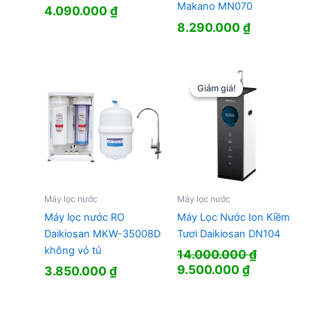
Makano MN070
4.090.000
₫
8.290.000
₫
Giảm giá!
Giảm giá!
Máy lọc nước
Máy lọc nước
Máy lọc nước RO
Máy Lọc Nước Ion Kiềm
Daikiosan MKW-35008D
Tươi Daikiosan DN104
không vỏ tủ
14.000.000
₫
Giá
Giá
9.500.000
₫
3.850.000
₫
gốc
hiện
là:
tại