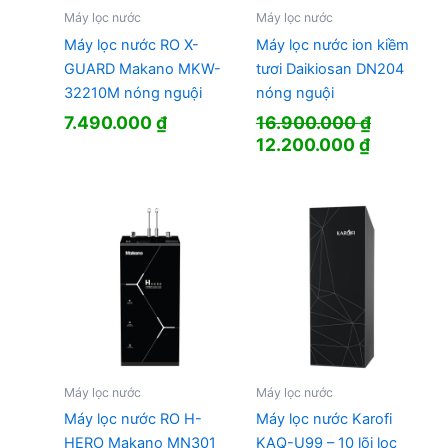
Máy lọc nước
Máy lọc nước
Máy lọc nước RO X-
Máy lọc nước ion kiềm
GUARD Makano MKW-
tươi Daikiosan DN204
32210M nóng nguội
nóng nguội
7.490.000
₫
16.900.000
₫
Giá
Giá
12.200.000
₫
gốc
hiện
là:
tại
16.900.000 ₫.
là:
12.200.0
Máy lọc nước
Máy lọc nước
Máy lọc nước RO H-
Máy lọc nước Karofi
HERO Makano MN301
KAQ-U99 – 10 lõi lọc