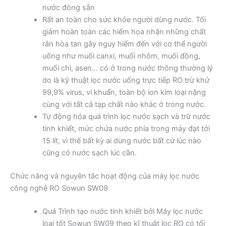
nước đóng sẵn
Rất an toàn cho sức khỏe người dùng nước. Tối
giảm hoàn toàn các hiểm họa nhận những chất
rắn hòa tan gây nguy hiểm đến với cơ thể người
uống như muối canxi, muối nhôm, muối đồng,
muối chì, asen… có ở trong nước thông thường lý
do là kỹ thuật lọc nước uống trực tiếp RO trừ khử
99,9% virus, vi khuẩn, toàn bộ ion kim loại nặng
cùng với tất cả tạp chất nào khác ở trong nước.
Tự động hóa quá trình lọc nước sạch và trữ nước
tinh khiết, mức chứa nước phía trong máy đạt tới
15 lít, vì thế bất kỳ ai dùng nước bất cứ lúc nào
cũng có nước sạch lúc cần.
Chức năng và nguyên tắc hoạt động của máy lọc nước
công nghệ RO Sowun SW09
Quá Trình tạo nước tinh khiết bởi Máy lọc nước
loại tốt​ Sowun SW09 theo kĩ thuật lọc RO có tối