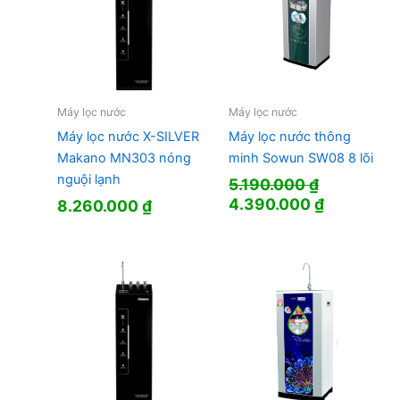
Máy lọc nước
Máy lọc nước
Máy lọc nước X-SILVER
Máy lọc nước thông
Makano MN303 nóng
minh Sowun SW08 8 lõi
nguội lạnh
5.190.000
₫
Giá
Giá
4.390.000
₫
8.260.000
₫
gốc
hiện
là:
tại
5.190.000 ₫.
là:
4.390.000