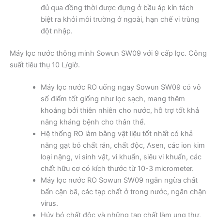
đủ qua đồng thời được đựng ở bầu áp kín tách
biệt ra khỏi môi trường ở ngoài, hạn chế vi trùng
đột nhập.
Máy lọc nước thông minh Sowun SW09 với 9 cấp lọc. Công
suất tiêu thụ 10 L/giờ.
Máy lọc nước RO uống ngay Sowun SW09 có vô
số điểm tốt giống như lọc sạch, mang thêm
khoáng bởi thiên nhiên cho nước, hỗ trợ tốt khả
năng kháng bệnh cho thân thể.
Hệ thống RO làm bằng vật liệu tốt nhất có khả
năng gạt bỏ chất rắn, chất độc, Asen, các ion kim
loại nặng, vi sinh vật, vi khuẩn, siêu vi khuẩn, các
chất hữu cơ có kích thước từ 10­-3 micrometer.
Máy lọc nước RO Sowun SW09 ngăn ngừa chất
bẩn cặn bã, các tạp chất ở trong nước, ngăn chặn
virus.
Hủy bỏ chất độc và những tạp chất làm ung thư,