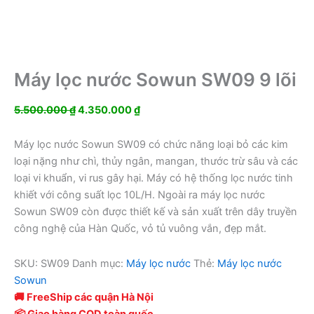
Máy lọc nước Sowun SW09 9 lõi
Giá
Giá
5.500.000
₫
4.350.000
₫
gốc
hiện
là:
tại
Máy lọc nước Sowun SW09 có chức năng loại bỏ các kim
5.500.000 ₫.
là:
loại nặng như chì, thủy ngân, mangan, thước trừ sâu và các
4.350.000 ₫.
loại vi khuẩn, vi rus gây hại. Máy có hệ thống lọc nước tinh
khiết với công suất lọc 10L/H. Ngoài ra máy lọc nước
Sowun SW09 còn được thiết kế và sản xuất trên dây truyền
công nghệ của Hàn Quốc, vỏ tủ vuông vắn, đẹp mắt.
SKU:
SW09
Danh mục:
Máy lọc nước
Thẻ:
Máy lọc nước
Sowun
🚚 FreeShip các quận Hà Nội