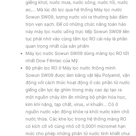
giếng khơi, nước mưa, nước sông, nước hồ, nước
ao,… Mà lúc đó lọc qua hệ thống Máy lọc nước
Sowun SW09, lượng nước vòi ra thường bảo đảm
trọn vẹn sạch. Để có những chức năng toàn hảo
này máy lọc nước uống trực tiếp Sowun SW09 liên
tục phải nhờ vào cùng tấm lọc RO cái này là phần
quan trọng nhất của sản phẩm
Máy lọc nước Sowun SW09 dùng màng lọc RO tốt
nhất Dow Filmtec của Mỹ.
Bộ phận lọc RO ở Máy lọc nước thông minh
Sowun SW09 được làm bằng vật liệu Polyamit, vận
động với cách thức hoạt động ở các phần tử nước
giếng cần lực ép ghìm trong máy cao áp tạo ra
một nguồn chảy lớn ẩn những bộ phận hóa học,
kim khí nặng, tạp chất, virus, vi khuẩn… Có ở
nguồn nước vận động khỏe ra khỏi nước kèm chỗ
nước thừa. Các khe lọc trong hệ thống màng RO
có kích cỡ vô cùng nhỏ cỡ 0,0001 micromet hạn
mức cho phép những phân tử nước tinh khiết chui