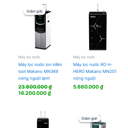
18.800.000 ₫.
là:
12.500.000 ₫.
Giảm giá!
Giảm giá!
Máy lọc nước
Máy lọc nước
Máy lọc nước ion kiềm
Máy lọc nước RO H-
tươi Makano MN369
HERO Makano MN201
nóng nguội lạnh
nóng nguội
23.600.000
₫
5.660.000
₫
Giá
Giá
16.200.000
₫
gốc
hiện
là:
tại
23.600.000 ₫.
là:
16.200.000 ₫.
Giảm giá!
Giảm giá!