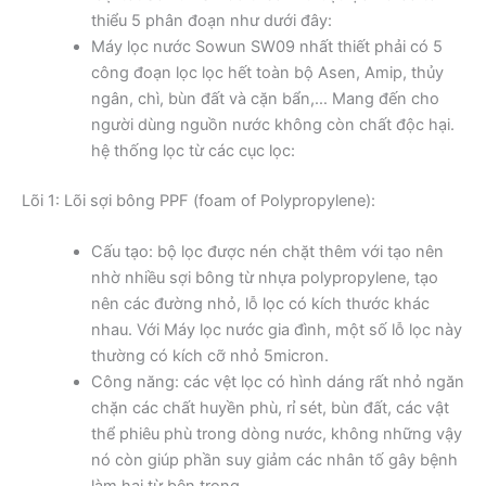
thiểu 5 phân đoạn như dưới đây:
Máy lọc nước​ Sowun SW09 nhất thiết phải có 5
công đoạn lọc lọc hết toàn bộ Asen, Amip, thủy
ngân, chì, bùn đất và cặn bẩn,… Mang đến cho
người dùng nguồn nước không còn chất độc hại.
hệ thống lọc từ các cục lọc:
Lõi 1: Lõi sợi bông PPF (foam of Polypropylene):
Cấu tạo: bộ lọc được nén chặt thêm với tạo nên
nhờ nhiều sợi bông từ nhựa polypropylene, tạo
nên các đường nhỏ, lỗ lọc có kích thước khác
nhau. Với Máy lọc nước gia đình, một số lỗ lọc này
thường có kích cỡ nhỏ 5micron.
Công năng: các vệt lọc có hình dáng rất nhỏ ngăn
chặn các chất huyền phù, rỉ sét, bùn đất, các vật
thể phiêu phù trong dòng nước, không những vậy
nó còn giúp phần suy giảm các nhân tố gây bệnh