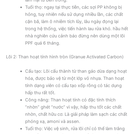
làm hại từ bên trong.
Tuổi thọ: ngay tại thực tiễn, các sợi PP không bị
hỏng, tuy nhiên nếu sử dụng nhiều lần, các chất
cặn bã, làm ô nhiễm tích lũy, lâu ngày đọng lại
trong hệ thống, việc tiến hành lau rửa khó. hầu hết
nhà nghiên cứu cảnh báo đừng nên dùng một lõi
PPF quá 6 tháng.
Lõi 2: Than hoạt tính hình tròn (Granue Activated Carbon)
Cấu tạo: Lõi cấu thành từ than gáo dừa dạng hoạt
hóa, được bảo vệ từ một lớp vỏ nhựa. Than hoạt
tính dạng viên có cấu tạo xốp rỗng có tác dụng
hấp thu rất tốt.
Công năng: Than hoạt tính có đặc tính thích
“nhờn” ghét “nước” vì vậy, hấp thu tốt các chất
nhờn, chất hữu cơ. Là giải pháp làm sạch các chất
phóng xạ, amoni và assen.
Tuổi thọ: Việc vệ sinh, rửa lõi chỉ có thể làm trắng