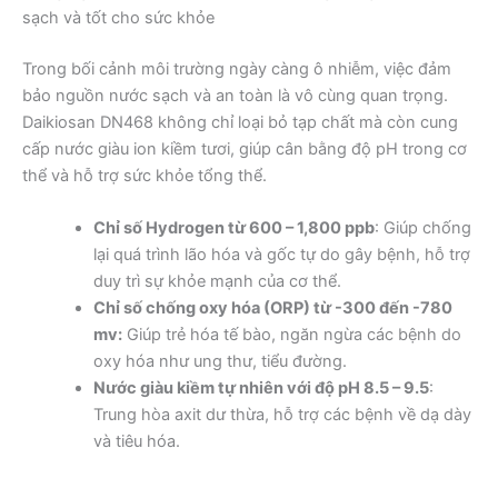
sạch và tốt cho sức khỏe
Trong bối cảnh môi trường ngày càng ô nhiễm, việc đảm
bảo nguồn nước sạch và an toàn là vô cùng quan trọng.
Daikiosan DN468 không chỉ loại bỏ tạp chất mà còn cung
cấp nước giàu ion kiềm tươi, giúp cân bằng độ pH trong cơ
thể và hỗ trợ sức khỏe tổng thể.
Chỉ số Hydrogen từ 600 – 1,800 ppb
: Giúp chống
lại quá trình lão hóa và gốc tự do gây bệnh, hỗ trợ
duy trì sự khỏe mạnh của cơ thể.
Chỉ số chống oxy hóa (ORP) từ -300 đến -780
mv:
Giúp trẻ hóa tế bào, ngăn ngừa các bệnh do
oxy hóa như ung thư, tiểu đường.
Nước giàu kiềm tự nhiên với độ pH 8.5 – 9.5
:
Trung hòa axit dư thừa, hỗ trợ các bệnh về dạ dày
và tiêu hóa.