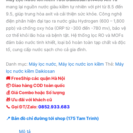
mang lại nguồn nước giàu kiềm tự nhiên với pH từ 8.5 đến
9.5, giúp trung hòa axit và cải thiện sức khỏe. Công nghệ
điện phân hiện đại tạo ra nước giàu Hydrogen (600 – 1,800
ppb) và chống oxy hóa (ORP từ -300 đến -780 mv), bảo vệ
cơ thể khỏi lão hóa và bệnh tật. Hệ thống lọc RO và MOFs
đảm bảo nước tinh khiết, loại bỏ hoàn toàn tạp chất và độc
tố, cung cấp nước sạch cho cả gia đình.
Danh mục:
Máy lọc nước
,
Máy lọc nước ion kiềm
Thẻ:
Máy
lọc nước kiềm Daikiosan
🚚 FreeShip các quận Hà Nội
📦 Giao hàng COD toàn quốc
💰 Giá Combo hoặc Số lượng
🎁 Ưu đãi với khách cũ
📞 Gọi ĐT/Zalo:
0852.933.683
📍 Bản đồ chỉ đường tới shop (175 Tam Trinh)
Mô tả