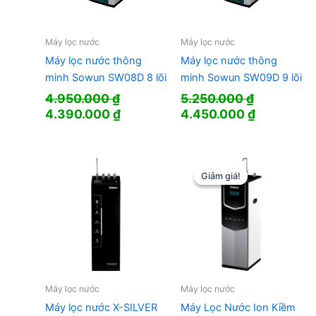
Máy lọc nước
Máy lọc nước
Máy lọc nước thông
Máy lọc nước thông
minh Sowun SW08D 8 lõi
minh Sowun SW09D 9 lõi
4.950.000
₫
5.250.000
₫
Giá
Giá
Giá
Giá
4.390.000
₫
4.450.000
₫
gốc
hiện
gốc
hiện
là:
tại
là:
tại
4.950.000 ₫.
là:
5.250.000 ₫.
là:
4.390.000 ₫.
4.450.000
Giảm giá!
Giảm giá!
Máy lọc nước
Máy lọc nước
Máy lọc nước X-SILVER
Máy Lọc Nước Ion Kiềm