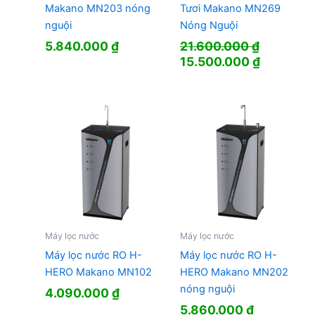
Makano MN203 nóng
Tươi Makano MN269
nguội
Nóng Nguội
5.840.000
₫
21.600.000
₫
Giá
Giá
15.500.000
₫
gốc
hiện
là:
tại
21.600.000 ₫.
là:
15.500.0
Máy lọc nước
Máy lọc nước
Máy lọc nước RO H-
Máy lọc nước RO H-
HERO Makano MN102
HERO Makano MN202
nóng nguội
4.090.000
₫
5.860.000
₫