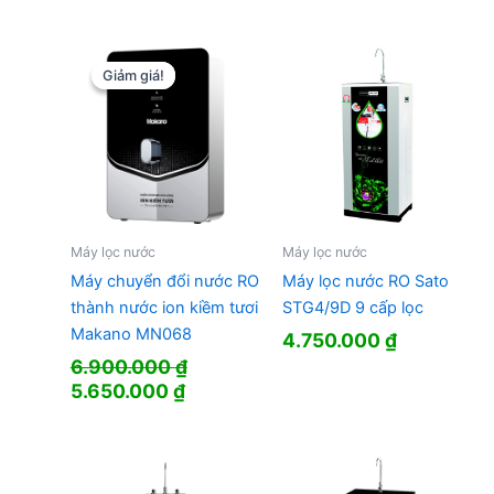
Giảm giá!
Giảm giá!
Máy lọc nước
Máy lọc nước
Máy chuyển đổi nước RO
Máy lọc nước RO Sato
thành nước ion kiềm tươi
STG4/9D 9 cấp lọc
Makano MN068
4.750.000
₫
6.900.000
₫
Giá
Giá
5.650.000
₫
gốc
hiện
là:
tại
6.900.000 ₫.
là:
5.650.000 ₫.