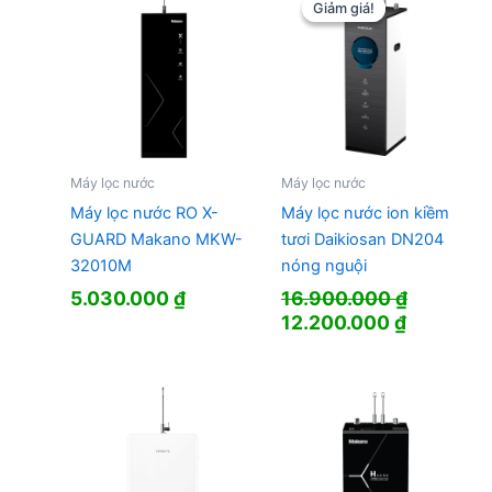
11.500.000 ₫.
Giảm giá!
Giảm giá!
Máy lọc nước
Máy lọc nước
Máy lọc nước RO X-
Máy lọc nước ion kiềm
GUARD Makano MKW-
tươi Daikiosan DN204
32010M
nóng nguội
5.030.000
₫
16.900.000
₫
Giá
Giá
12.200.000
₫
gốc
hiện
là:
tại
16.900.000 ₫.
là:
12.200.0