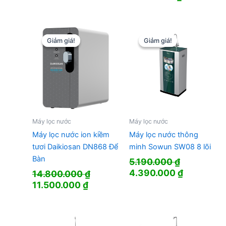
Giảm giá!
Giảm giá!
Giảm giá!
Giảm giá!
Máy lọc nước
Máy lọc nước
Máy lọc nước ion kiềm
Máy lọc nước thông
tươi Daikiosan DN868 Để
minh Sowun SW08 8 lõi
Bàn
5.190.000
₫
Giá
Giá
4.390.000
₫
14.800.000
₫
gốc
hiện
Giá
Giá
11.500.000
₫
là:
tại
gốc
hiện
5.190.000 ₫.
là:
là:
tại
4.390.000
14.800.000 ₫.
là: