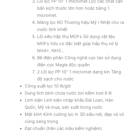
Lõi lọc PP 10’’ 1 micromet Lọc các chất cặn
bẩn kích thước lớn hơn hoặc bằng 1
micromet.
Màng lọc RO Thương hiệu Mỹ / Nhật cho ra
nước tinh khiết
Lõi siêu hấp thụ MOFs Sử dụng vật liệu
MOFs hữu cơ đặc biệt giúp hấp thụ xử lý
NH4+, NH3…
Bể điện phân Công nghệ cực tan sử dụng
điện cực Magie độc quyền
2 Lõi lọc PP 10’’ 1 micromet dạng kín Tăng
độ sạch cho nước
Công suất lọc 10 lít/giờ
Dung tích bình chứa nước ion kiềm tươi 6 lít
Linh kiện Linh kiện nhập khẩu Đài Loan, Hàn
Quốc, Mỹ và mua, sản xuất trong nước
Mặt kính Kính cường lực in 3D siêu nét, đẹp và vô
cùng sang trọng
Đạt chuẩn (trên các mẫu kiểm nghiệm)