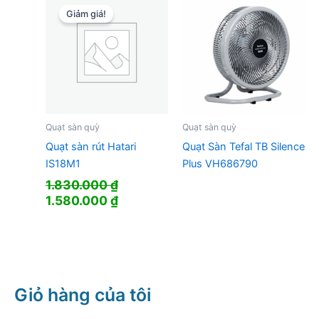
2.180.000 
Giảm giá!
Quạt sàn quỳ
Quạt sàn quỳ
Quạt sàn rút Hatari
Quạt Sàn Tefal TB Silence
IS18M1
Plus VH686790
1.830.000
₫
Giá
Giá
1.580.000
₫
gốc
hiện
là:
tại
1.830.000 ₫.
là:
1.580.000 ₫.
Giỏ hàng của tôi