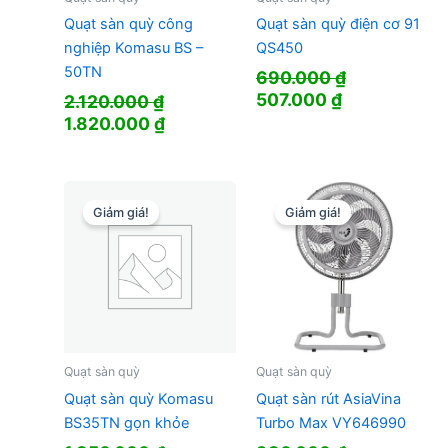
Quạt sàn quỳ công
Quạt sàn quỳ điện cơ 91
nghiệp Komasu BS –
QS450
50TN
690.000
₫
Giá
Giá
507.000
₫
2.120.000
₫
gốc
hiện
Giá
Giá
1.820.000
₫
là:
tại
gốc
hiện
690.000 ₫.
là:
là:
tại
507.000 ₫.
2.120.000 ₫.
là:
1.820.000 ₫.
Giảm giá!
Giảm giá!
Quạt sàn quỳ
Quạt sàn quỳ
Quạt sàn quỳ Komasu
Quạt sàn rút AsiaVina
BS35TN gọn khỏe
Turbo Max VY646990