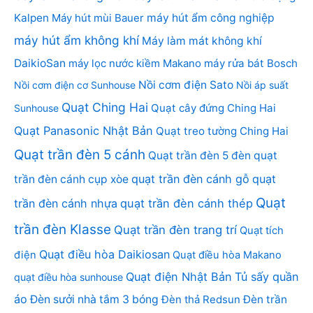
Kalpen
Máy hút mùi Bauer
máy hút ẩm công nghiệp
máy hút ẩm không khí
Máy làm mát không khí
DaikioSan
máy lọc nước kiềm Makano
máy rửa bát Bosch
Nồi cơm điện Sato
Nồi cơm điện cơ Sunhouse
Nồi áp suất
Quạt Ching Hai
Quạt cây đứng Ching Hai
Sunhouse
Quạt Panasonic Nhật Bản
Quạt treo tường Ching Hai
Quạt trần đèn 5 cánh
Quạt trần đèn 5 đèn
quạt
quạt trần đèn cánh gỗ
quạt
trần đèn cánh cụp xòe
Quạt
trần đèn cánh nhựa
quạt trần đèn cánh thép
trần đèn Klasse
Quạt trần đèn trang trí
Quạt tích
Quạt điều hòa Daikiosan
điện
Quạt điều hòa Makano
Quạt điện Nhật Bản
Tủ sấy quần
quạt điều hòa sunhouse
áo
Đèn sưởi nhà tắm 3 bóng
Đèn thả Redsun
Đèn trần