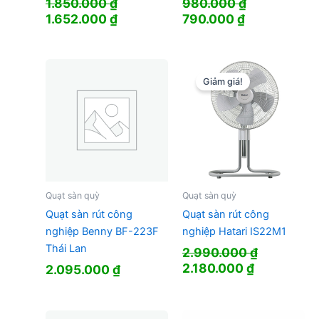
1.850.000
₫
980.000
₫
Giá
Giá
Giá
Giá
1.652.000
₫
790.000
₫
gốc
hiện
gốc
hiện
là:
tại
là:
tại
1.850.000 ₫.
là:
980.000 ₫.
là:
1.652.000 ₫.
790.000 ₫.
Giảm giá!
Quạt sàn quỳ
Quạt sàn quỳ
Quạt sàn rút công
Quạt sàn rút công
nghiệp Benny BF-223F
nghiệp Hatari IS22M1
Thái Lan
2.990.000
₫
Giá
Giá
2.180.000
₫
2.095.000
₫
gốc
hiện
là:
tại
2.990.000 ₫.
là: