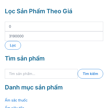
Lọc Sản Phẩm Theo Giá
G
i
á
G
t
i
ố
á
Lọc
i
t
t
ố
Tìm sản phẩm
h
i
i
đ
ể
a
T
u
Tìm kiếm
ì
m
k
Danh mục sản phẩm
i
ế
m
Ấm sắc thuốc
: