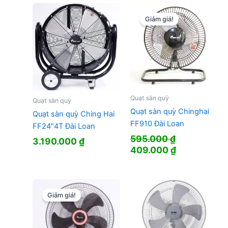
2.146.000 ₫.
là:
1.900.000 ₫.
là:
1.520.000 ₫.
1.733.000 
Giảm giá!
Quạt sàn quỳ
Quạt sàn quỳ
Quạt sàn quỳ Chinghai
Quạt sàn quỳ Ching Hai
FF910 Đài Loan
FF24″4T Đài Loan
595.000
₫
3.190.000
₫
Giá
Giá
409.000
₫
gốc
hiện
là:
tại
595.000 ₫.
là:
409.000 ₫.
Giảm giá!