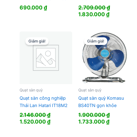
690.000
₫
2.709.000
₫
Giá
Giá
1.830.000
₫
gốc
hiện
là:
tại
2.709.000 ₫.
là:
1.830.000 
Giảm giá!
Giảm giá!
Quạt sàn quỳ
Quạt sàn quỳ
Quạt sàn công nghiệp
Quạt sàn quỳ Komasu
Thái Lan Hatari IT18M2
BS40TN gọn khỏe
2.146.000
₫
1.900.000
₫
Giá
Giá
Giá
Giá
1.520.000
₫
1.733.000
₫
gốc
hiện
gốc
hiện
là:
tại
là:
tại