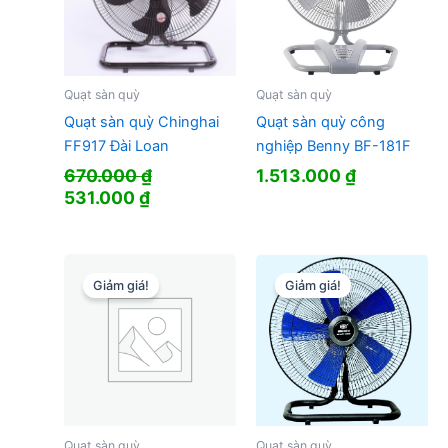
Quạt sàn quỳ
Quạt sàn quỳ
Quạt sàn quỳ Chinghai
Quạt sàn quỳ công
FF917 Đài Loan
nghiệp Benny BF-181F
670.000
₫
1.513.000
₫
Giá
Giá
531.000
₫
gốc
hiện
là:
tại
670.000 ₫.
là:
531.000 ₫.
Giảm giá!
Giảm giá!
Quạt sàn quỳ
Quạt sàn quỳ