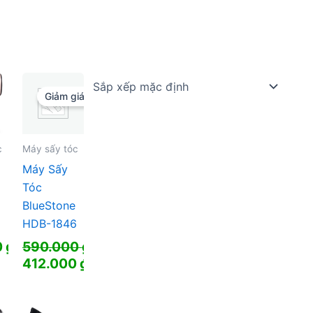
Giảm giá!
c
Máy sấy tóc
Máy Sấy
Tóc
BlueStone
7
HDB-1846
0
₫
590.000
₫
Giá
412.000
₫
gốc
Giá
là:
hiện
590.000 ₫.
tại