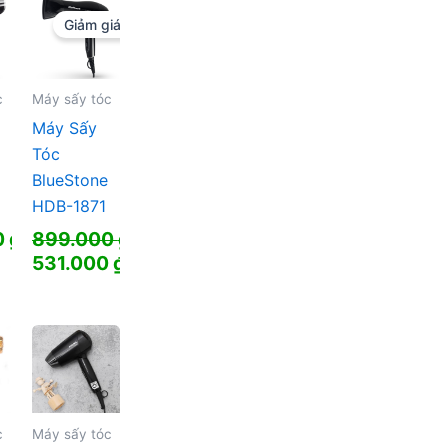
là:
Giảm giá!
412.000 ₫.
c
Máy sấy tóc
Máy Sấy
Tóc
BlueStone
HDB-1871
0
₫
899.000
₫
Giá
531.000
₫
gốc
Giá
là:
hiện
899.000 ₫.
tại
là:
531.000 ₫.
c
Máy sấy tóc