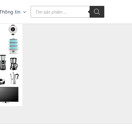
Tìm
Thông tin
kiếm
sản
phẩm