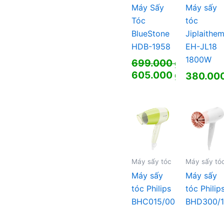
Máy Sấy
Máy sấy
Tóc
tóc
BlueStone
Jiplaithem
HDB-1958
EH-JL18
1800W
699.000
₫
Giá
605.000
₫
380.00
gốc
Giá
là:
hiện
699.000 ₫.
tại
là:
605.000 ₫.
Máy sấy tóc
Máy sấy tó
Máy sấy
Máy sấy
tóc Philips
tóc Philip
BHC015/00
BHD300/