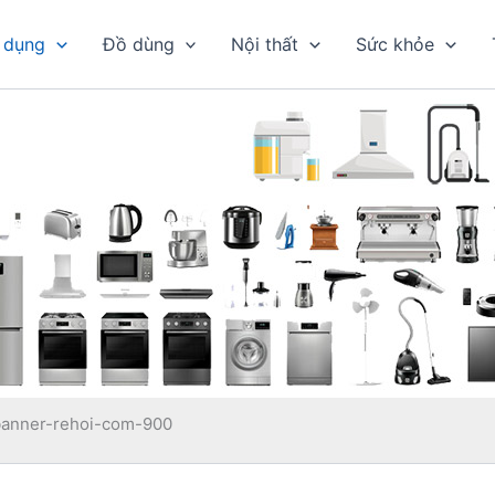
 dụng
Đồ dùng
Nội thất
Sức khỏe
banner-rehoi-com-900