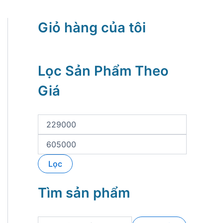
Giỏ hàng của tôi
Lọc Sản Phẩm Theo
Giá
G
i
á
G
t
i
ố
á
Lọc
i
t
t
ố
h
i
Tìm sản phẩm
i
đ
ể
a
u
T