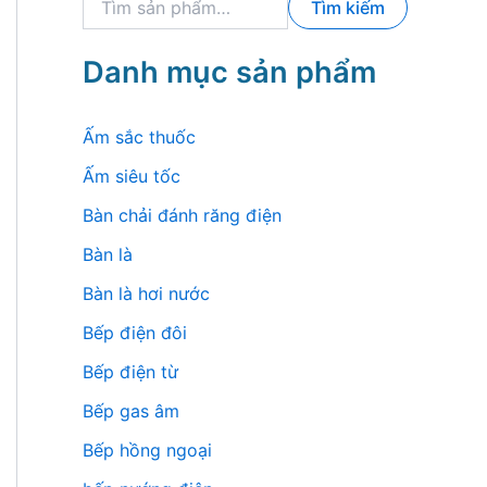
Tìm kiếm
ì
m
k
Danh mục sản phẩm
i
ế
m
Ấm sắc thuốc
:
Ấm siêu tốc
Bàn chải đánh răng điện
Bàn là
Bàn là hơi nước
Bếp điện đôi
Bếp điện từ
Bếp gas âm
Bếp hồng ngoại