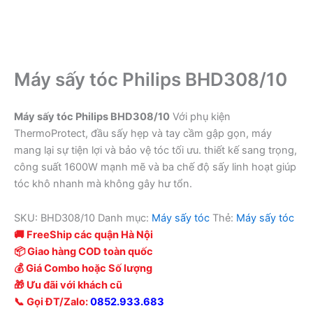
Máy sấy tóc Philips BHD308/10
Máy sấy tóc Philips BHD308/10
Với phụ kiện
ThermoProtect, đầu sấy hẹp và tay cầm gập gọn, máy
mang lại sự tiện lợi và bảo vệ tóc tối ưu. thiết kế sang trọng,
công suất 1600W mạnh mẽ và ba chế độ sấy linh hoạt giúp
tóc khô nhanh mà không gây hư tổn.
SKU:
BHD308/10
Danh mục:
Máy sấy tóc
Thẻ:
Máy sấy tóc
🚚 FreeShip các quận Hà Nội
📦 Giao hàng COD toàn quốc
💰 Giá Combo hoặc Số lượng
🎁 Ưu đãi với khách cũ
📞 Gọi ĐT/Zalo:
0852.933.683