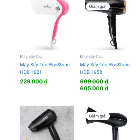
412.000 ₫.
Giảm giá!
Giảm giá!
Máy sấy tóc
Máy sấy tóc
Máy Sấy Tóc BlueStone
Máy Sấy Tóc BlueStone
HDB-1821
HDB-1958
229.000
₫
699.000
₫
Giá
Giá
605.000
₫
gốc
hiện
là:
tại
699.000 ₫.
là:
605.000 ₫.
Giảm giá!
Giảm giá!