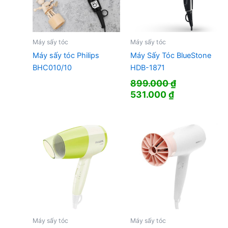
Máy sấy tóc
Máy sấy tóc
Máy sấy tóc Philips
Máy Sấy Tóc BlueStone
BHC010/10
HDB-1871
899.000
₫
Giá
Giá
531.000
₫
gốc
hiện
là:
tại
899.000 ₫.
là:
531.000 ₫.
Máy sấy tóc
Máy sấy tóc