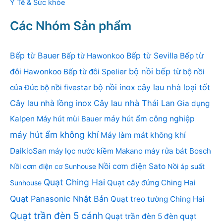
Y Tế & Sức khỏe
Các Nhóm Sản phẩm
Bếp từ Bauer
Bếp từ Sevilla
Bếp từ Hawonkoo
Bếp từ
bộ nồi bếp từ
đôi Hawonkoo
Bếp từ đôi Spelier
bộ nồi
bộ nồi inox
cây lau nhà loại tốt
của Đức
bộ nồi fivestar
Cây lau nhà lồng inox
Cây lau nhà Thái Lan
Gia dụng
Kalpen
Máy hút mùi Bauer
máy hút ẩm công nghiệp
máy hút ẩm không khí
Máy làm mát không khí
DaikioSan
máy lọc nước kiềm Makano
máy rửa bát Bosch
Nồi cơm điện Sato
Nồi cơm điện cơ Sunhouse
Nồi áp suất
Quạt Ching Hai
Quạt cây đứng Ching Hai
Sunhouse
Quạt Panasonic Nhật Bản
Quạt treo tường Ching Hai
Quạt trần đèn 5 cánh
Quạt trần đèn 5 đèn
quạt