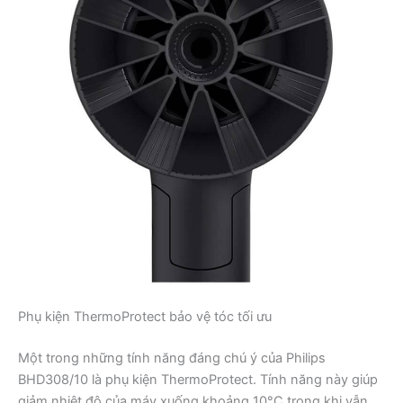
Phụ kiện ThermoProtect bảo vệ tóc tối ưu
Một trong những tính năng đáng chú ý của Philips
BHD308/10 là phụ kiện ThermoProtect. Tính năng này giúp
giảm nhiệt độ của máy xuống khoảng 10°C trong khi vẫn