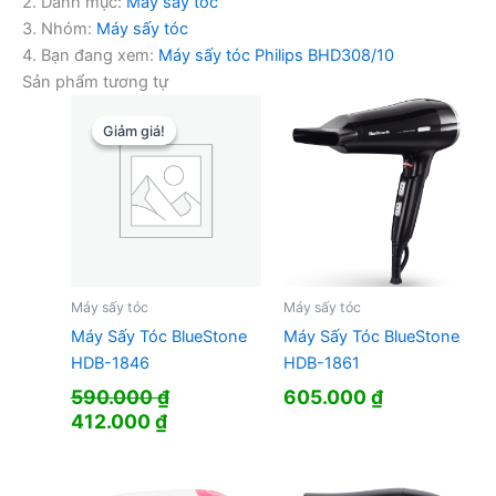
2. Danh mục:
Máy sấy tóc
3. Nhóm:
Máy sấy tóc
4. Bạn đang xem:
Máy sấy tóc Philips BHD308/10
Sản phẩm tương tự
Giảm giá!
Giảm giá!
Máy sấy tóc
Máy sấy tóc
Máy Sấy Tóc BlueStone
Máy Sấy Tóc BlueStone
HDB-1846
HDB-1861
590.000
₫
605.000
₫
Giá
Giá
412.000
₫
gốc
hiện
là:
tại
590.000 ₫.
là: