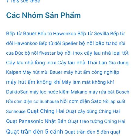
Y Tế & Sức khỏe
Các Nhóm Sản Phẩm
Bếp từ Bauer
Bếp từ Sevilla
Bếp từ Hawonkoo
Bếp từ
bộ nồi bếp từ
đôi Hawonkoo
Bếp từ đôi Spelier
bộ nồi
bộ nồi inox
cây lau nhà loại tốt
của Đức
bộ nồi fivestar
Cây lau nhà lồng inox
Cây lau nhà Thái Lan
Gia dụng
Kalpen
Máy hút mùi Bauer
máy hút ẩm công nghiệp
máy hút ẩm không khí
Máy làm mát không khí
DaikioSan
máy lọc nước kiềm Makano
máy rửa bát Bosch
Nồi cơm điện Sato
Nồi cơm điện cơ Sunhouse
Nồi áp suất
Quạt Ching Hai
Quạt cây đứng Ching Hai
Sunhouse
Quạt Panasonic Nhật Bản
Quạt treo tường Ching Hai
Quạt trần đèn 5 cánh
Quạt trần đèn 5 đèn
quạt