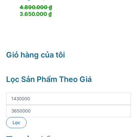
4.890.000
₫
Giá
Giá
3.650.000
₫
gốc
hiện
là:
tại
4.890.000 ₫.
là:
3.650.000 ₫.
Giỏ hàng của tôi
Lọc Sản Phẩm Theo Giá
G
i
á
G
t
i
ố
á
Lọc
i
t
t
ố