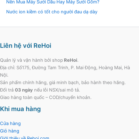
Nên Mua Máy Sưởi Dầu Hay Máy Sưởi Gốm?
Nước ion kiềm có tốt cho người đau dạ dày
Liên hệ với ReHoi
Quản lý và vận hành bởi shop
ReHoi
.
Địa chỉ: Số175, Đường Tam Trinh, P. Mai Động, Hoàng Mai, Hà
Nội.
Sản phẩm chính hãng, giá minh bạch, bảo hành theo hãng.
Đổi trả
03 ngày
nếu lỗi NSX/sai mô tả.
Giao hàng toàn quốc – COD/chuyển khoản.
Khi mua hàng
Cửa hàng
Giỏ hàng
Giới thiệu về Rehoi.com