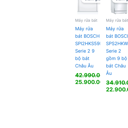
23.800.000 ₫.
Máy rửa bát
Máy rửa bá
Máy rửa
Máy rửa
bát BOSCH
bát BOSC
SPI2HKS59E
SPS2HKW
Serie 2 9
Serie 2
bộ bát
gồm 9 bộ
Châu Âu
bát Châu
Âu
42.990.000
₫
Giá
25.900.000
₫
34.910
gốc
Giá
Giá
22.900
là:
hiện
gốc
Giá
42.990.000 ₫.
tại
là:
hiện
là:
34.910.
tại
25.900.000 ₫.
là:
22.900.