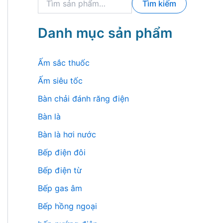
Tìm kiếm
ì
m
k
Danh mục sản phẩm
i
ế
m
Ấm sắc thuốc
:
Ấm siêu tốc
Bàn chải đánh răng điện
Bàn là
Bàn là hơi nước
Bếp điện đôi
Bếp điện từ
Bếp gas âm
Bếp hồng ngoại