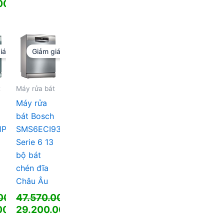
gốc
Giá
.000
₫
là:
hiện
24.250.000 ₫.
tại
là:
000 ₫.
15.200.000 ₫.
iá!
Giảm giá!
000 ₫.
t
Máy rửa bát
Máy rửa
bát Bosch
1P
SMS6ECI93E
Serie 6 13
bộ bát
chén đĩa
Châu Âu
.000
47.570.000
₫
₫
Giá
.000
29.200.000
₫
₫
gốc
Giá