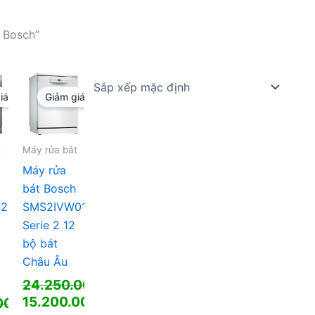
 Bosch”
iá!
Giảm giá!
t
Máy rửa bát
Máy rửa
bát Bosch
12E
SMS2IVW01P
Serie 2 12
bộ bát
Châu Âu
24.250.000
₫
Giá
15.200.000
₫
.000
₫