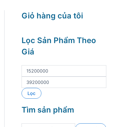
Giỏ hàng của tôi
Lọc Sản Phẩm Theo
Giá
G
i
á
G
t
i
ố
á
Lọc
i
t
t
ố
h
i
Tìm sản phẩm
i
đ
ể
a
u
T