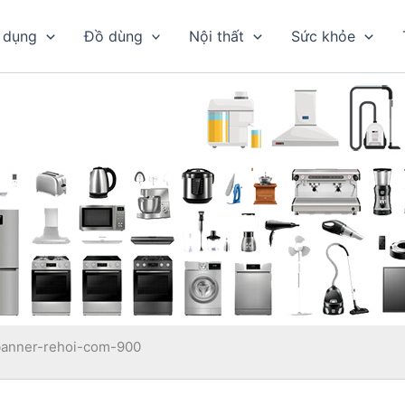
 dụng
Đồ dùng
Nội thất
Sức khỏe
banner-rehoi-com-900