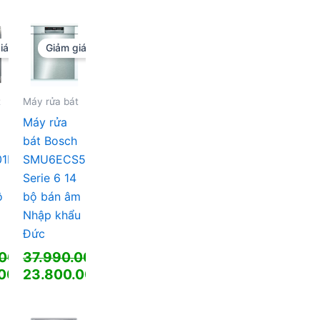
là:
hiện
000 ₫.
47.570.000 ₫.
tại
là:
iá!
Giảm giá!
000 ₫.
29.200.000 ₫.
t
Máy rửa bát
Máy rửa
bát Bosch
01E
SMU6ECS57E
Serie 6 14
ộ
bộ bán âm
Nhập khẩu
Đức
.000
37.990.000
₫
₫
Giá
.000
23.800.000
₫
₫
gốc
Giá
là:
hiện