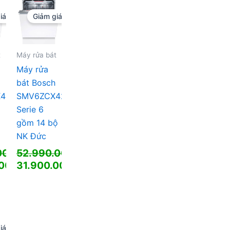
000 ₫.
37.990.000 ₫.
tại
là:
iá!
Giảm giá!
000 ₫.
23.800.000 ₫.
t
Máy rửa bát
Máy rửa
bát Bosch
48E
SMV6ZCX42E
Serie 6
gồm 14 bộ
NK Đức
.000
52.990.000
₫
₫
Giá
.000
31.900.000
₫
₫
gốc
Giá
là:
hiện
000 ₫.
52.990.000 ₫.
tại
là:
000 ₫.
31.900.000 ₫.
iá!