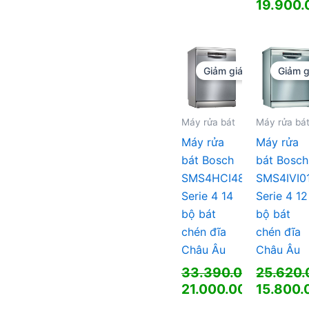
gốc
Giá
Giá
19.900
là:
hiện
gốc
Giá
42.550.000 ₫.
tại
là:
hiện
là:
31.560.
tại
25.600.000 ₫.
là:
Giảm giá!
Giảm g
19.900.
Máy rửa bát
Máy rửa bá
Máy rửa
Máy rửa
bát Bosch
bát Bosch
SMS4HCI48E
SMS4IVI0
Serie 4 14
Serie 4 12
bộ bát
bộ bát
chén đĩa
chén đĩa
Châu Âu
Châu Âu
33.390.000
25.620
₫
Giá
Giá
21.000.000
15.800
₫
gốc
Giá
gốc
Giá