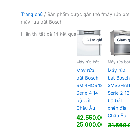
Trang chủ
/ Sản phẩm được gắn thẻ “máy rửa bát
máy rửa bát Bosch
Hiển thị tất cả 14 kết quả
Giảm giá!
Giảm g
Máy rửa bát
Máy rửa bá
Máy rửa
Máy rửa
bát Bosch
bát Bosch
SMI4HCS48E
SMS2HAI
Serie 4 14
Serie 2 13
bộ bát
bộ bát
Châu Âu
chén đĩa
Châu Âu
42.550.000
₫
Giá
25.600.000
₫
31.560