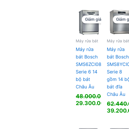
là:
hiện
là:
hiện
33.390.000 ₫.
tại
25.620.
tại
là:
là:
Giảm giá!
Giảm g
21.000.000 ₫.
15.800.
Máy rửa bát
Máy rửa bá
Máy rửa
Máy rửa
bát Bosch
bát Bosch
SMS6ZCI08E
SMS8YCI
Serie 6 14
Serie 8
bộ bát
gồm 14 b
Châu Âu
bát đĩa
Châu Âu
48.000.000
₫
Giá
29.300.000
₫
62.440
gốc
Giá
Giá
39.200
là:
hiện
gốc
Giá
48.000.000 ₫.
tại
là:
hiện