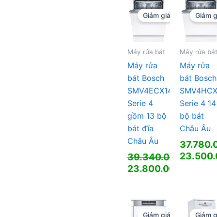
là:
62.440.
tại
29.300.000 ₫.
là:
Giảm giá!
Giảm g
39.200.
Máy rửa bát
Máy rửa bá
Máy rửa
Máy rửa
bát Bosch
bát Bosch
SMV4ECX14E
SMV4HCX
Serie 4
Serie 4 14
gồm 13 bộ
bộ bát
bát đĩa
Châu Âu
Châu Âu
37.780
Giá
23.500
39.340.000
₫
gốc
Giá
Giá
23.800.000
₫
là:
hiện
gốc
Giá
37.780.
tại
là:
hiện
là:
39.340.000 ₫.
tại
23.500.
là:
Giảm giá!
Giảm g