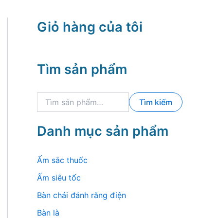
Giỏ hàng của tôi
Tìm sản phẩm
T
Tìm kiếm
ì
m
k
Danh mục sản phẩm
i
ế
m
Ấm sắc thuốc
:
Ấm siêu tốc
Bàn chải đánh răng điện
Bàn là