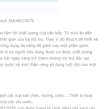
Bosch SMU6ECS57E
an tâm tới chất lượng của căn bếp. Từ món ăn đến
hời gian của bà nội trợ. Thay vì đó Bosch đã thiết kế
công dụng đa năng để gánh vác một phần gánh
i lý do người tiêu dùng được có được chất lượng
a bát ngày càng trở thành những trợ thủ đắc lực
ực nước và mức điện năng sử dụng tuổi đời cao một
ạch các loại bát chén, xoong, chảo…. Thiết bị hoạt
của các vòi nước.
6ECS57E còn được trang bị chức năng rửa sạch rau