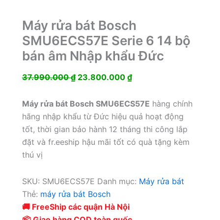
Máy rửa bát Bosch
SMU6ECS57E Serie 6 14 bộ
bán âm Nhập khẩu Đức
Giá
Giá
37.990.000
₫
23.800.000
₫
gốc
hiện
là:
tại
Máy rửa bát Bosch SMU6ECS57E
hàng chính
37.990.000 ₫.
là:
hãng nhập khẩu từ Đức hiệu quả hoạt động
23.800.000 ₫.
tốt, thời gian bảo hành 12 tháng thi công lắp
đặt và fr.eeship hậu mãi tốt có quà tặng kèm
thú vị
SKU:
SMU6ECS57E
Danh mục:
Máy rửa bát
Thẻ:
máy rửa bát Bosch
🚚 FreeShip các quận Hà Nội
📦 Giao hàng COD toàn quốc