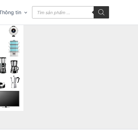
Tìm
Thông tin
kiếm
sản
phẩm