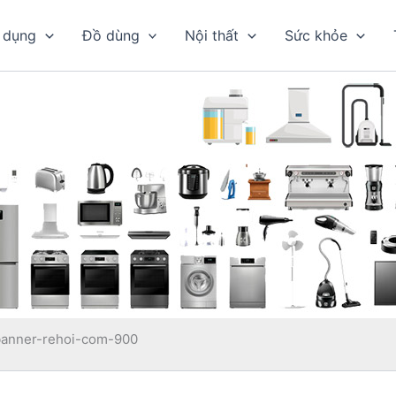
 dụng
Đồ dùng
Nội thất
Sức khỏe
banner-rehoi-com-900