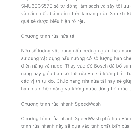
SMU6ECS57E sẽ tự động làm sạch và sấy tối ưu ở 
và nấm mốc bám dính trên khoang rửa. Sau khi kế
quả sẽ được biểu hiện rõ rệt.
Chương trình rửa nửa tải
Nếu số lượng vật dụng nấu nướng người tiêu dùng
sử dụng vật dụng nấu nướng có số lượng hạn chế 
điện năng và nước. Thay vào đó Bosch đã bổ sung
năng này giúp bạn có thể rửa với số lượng bát đĩ
các vị trí tự do. Chức năng rửa nửa tải này sẽ giú
hạn mức điện năng và lượng nước dùng tới mức tố
Chương trình rửa nhanh SpeedWash
Chương trình rửa nhanh SpeedWash phù hợp với nh
trình rửa nhanh này sẽ dựa vào tính chất bẩn của