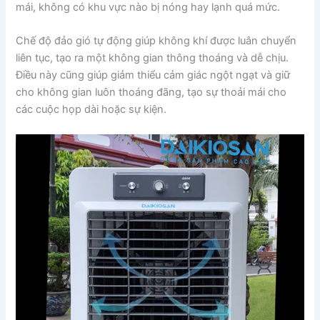
mái, không có khu vực nào bị nóng hay lạnh quá mức.
Chế độ đảo gió tự động giúp không khí được luân chuyển
liên tục, tạo ra một không gian thông thoáng và dễ chịu.
Điều này cũng giúp giảm thiểu cảm giác ngột ngạt và giữ
cho không gian luôn thoáng đãng, tạo sự thoải mái cho
các cuộc họp dài hoặc sự kiện.