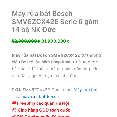
Máy rửa bát Bosch
SMV6ZCX42E Serie 6 gồm
14 bộ NK Đức
Giá
Giá
52.990.000
₫
31.900.000
₫
gốc
hiện
là:
tại
Máy rửa bát Bosch SMV6ZCX42E
từ thương
52.990.000 ₫.
là:
hiệu Bosch lâu năm nhập khẩu từ Đức được
31.900.000 ₫.
bảo hành 12 tháng mà giá bình dân có phần
quà đáng giá và hậu mãi chu đáo
SKU:
SMV6ZCX42E
Danh mục:
Máy rửa bát
Thẻ:
máy rửa bát Bosch
🚚 FreeShip các quận Hà Nội
📦 Giao hàng COD toàn quốc
💰 Giá Combo hoặc Số lượng