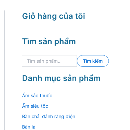
Giỏ hàng của tôi
Tìm sản phẩm
T
Tìm kiếm
ì
m
k
Danh mục sản phẩm
i
ế
m
Ấm sắc thuốc
:
Ấm siêu tốc
Bàn chải đánh răng điện
Bàn là