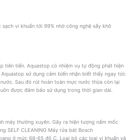
ệt sạch vi khuẩn tới 99% nhờ công nghệ sấy khô
p tiên tiến. Aquastop có nhiệm vụ tự động phát hiện
i Aquastop sử dụng cảm biến nhận biết thấy ngay tức
nước. Sau đó rút hoàn toàn mực nước thừa còn lại
luôn được đảm bảo sử dụng trong thời gian dài.
inh máy thường xuyên. Gây ra hiện tượng nấm mốc
 năng SELF CLEANING Máy rửa bát Bosch
ang ở mức 68-65 độ C. Loại bỏ các loại vi khuẩn và