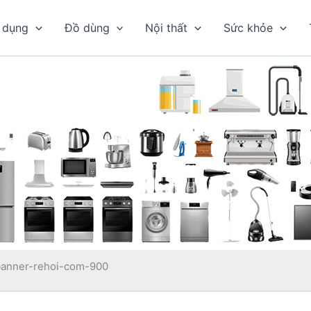
 dụng
Đồ dùng
Nội thất
Sức khỏe
banner-rehoi-com-900