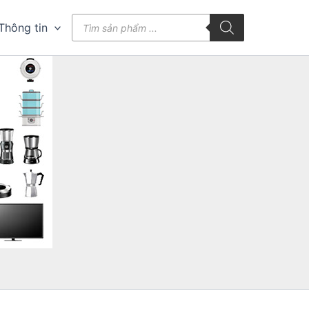
Tìm
Thông tin
kiếm
sản
phẩm