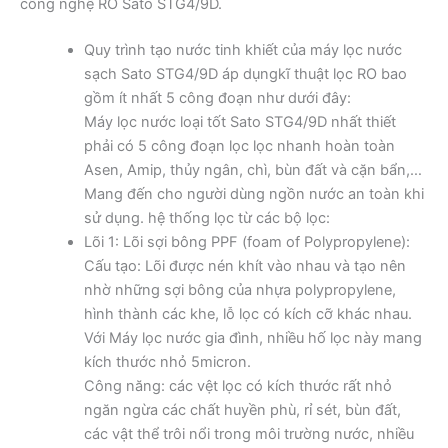
công nghệ RO Sato STG4/9D.
Quy trình tạo nước tinh khiết của máy lọc nước
sạch​ Sato STG4/9D áp dụngkĩ thuật lọc RO bao
gồm ít nhất 5 công đoạn như dưới đây:
Máy lọc nước loại tốt​ Sato STG4/9D nhất thiết
phải có 5 công đoạn lọc lọc nhanh hoàn toàn
Asen, Amip, thủy ngân, chì, bùn đất và cặn bẩn,…
Mang đến cho người dùng ngồn nước an toàn khi
sử dụng. hệ thống lọc từ các bộ lọc:
Lõi 1: Lõi sợi bông PPF (foam of Polypropylene):
Cấu tạo: Lõi được nén khít vào nhau và tạo nên
nhờ những sợi bông của nhựa polypropylene,
hình thành các khe, lỗ lọc có kích cỡ khác nhau.
Với Máy lọc nước gia đình, nhiều hố lọc này mang
kích thước nhỏ 5micron.
Công năng: các vệt lọc có kích thước rất nhỏ
ngăn ngừa các chất huyền phù, rỉ sét, bùn đất,
các vật thể trôi nổi trong môi trường nước, nhiều