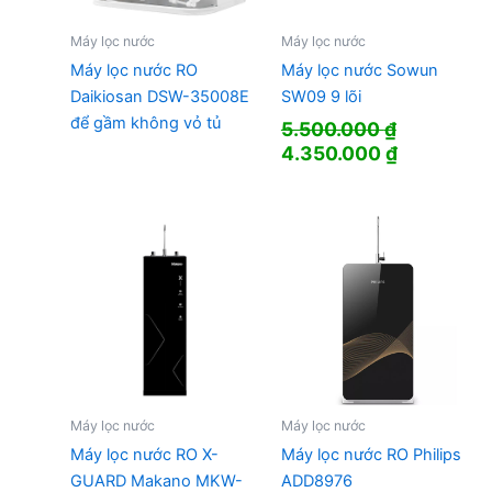
Máy lọc nước
Máy lọc nước
Máy lọc nước RO
Máy lọc nước Sowun
Daikiosan DSW-35008E
SW09 9 lõi
để gầm không vỏ tủ
5.500.000
₫
Giá
Giá
4.350.000
₫
gốc
hiện
là:
tại
5.500.000 ₫.
là:
4.350.000
Máy lọc nước
Máy lọc nước
Máy lọc nước RO X-
Máy lọc nước RO Philips
GUARD Makano MKW-
ADD8976