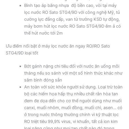
Bình tạo áp bằng nhựa độ bền cao, vòi tại máy
lọc nước RO Sato STG4/9D với công nghệ Mỹ, tủ
cường lực đẳng cấp, van từ trường KSD tự động,
máy bơm hút lọc nước RO Sato STG4/9D êm ả có
thể hút nước tới 2m
Ưu điểm nổi bật ở máy lọc nước ăn ngay RO/iRO Sato
STG4/9D loại tốt
Bớt gánh nặng chi tiêu đối với nước ăn uống mỗi
tháng nếu so sánh với một số hình thức khác như
sắm bình đóng sẵn
An toàn với sức khỏe người sử dụng. Loại trừ toàn
bộ các hiểm họa hấp thụ nhiều chất rắn hòa tan
đem đe dọa đến cho cơ thể người dùng như muối
canxi, muối nhôm, muối đồng, muối chì, asen… có
ở trong nước thông thường chính vì kỹ thuật lọc
RO triệt tiêu 99,9% virus, vi khuẩn, tất cả ion kim
loại nặng cũng như mọi tạp chất nào đó trong