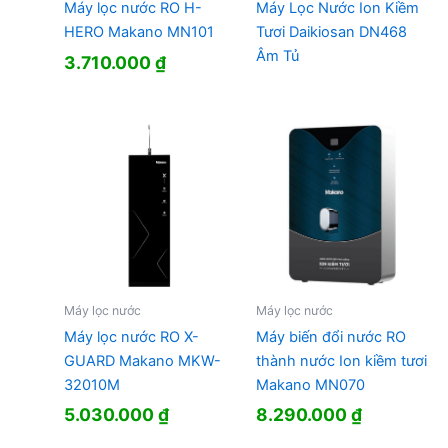
Máy lọc nước RO H-
Máy Lọc Nước Ion Kiềm
HERO Makano MN101
Tươi Daikiosan DN468
Âm Tủ
3.710.000
₫
Máy lọc nước
Máy lọc nước
Máy lọc nước RO X-
Máy biến đổi nước RO
GUARD Makano MKW-
thành nước Ion kiềm tươi
32010M
Makano MN070
5.030.000
₫
8.290.000
₫