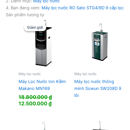
2. Danh mục:
Máy lọc nước
4. Bạn đang xem:
Máy lọc nước RO Sato STG4/9D 9 cấp lọc
Sản phẩm tương tự
Giảm giá!
Giảm giá!
Máy lọc nước
Máy lọc nước
Máy Lọc Nước Ion Kiềm
Máy lọc nước thông
Makano MN169
minh Sowun SW208D 9
lõi
18.800.000
₫
Giá
Giá
12.500.000
₫
gốc
hiện
là:
tại
18.800.000 ₫.
là:
12.500.000 ₫.