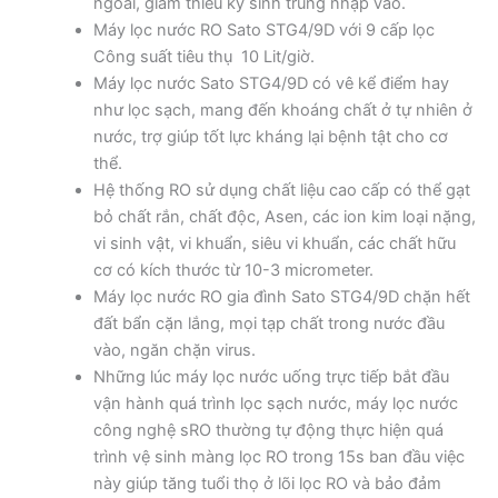
ngoài, giảm thiểu ký sinh trùng nhập vào.
Máy lọc nước RO Sato STG4/9D với 9 cấp lọc
Công suất tiêu thụ 10 Lit/giờ.
Máy lọc nước Sato STG4/9D có vê kể điểm hay
như lọc sạch, mang đến khoáng chất ở tự nhiên ở
nước, trợ giúp tốt lực kháng lại bệnh tật cho cơ
thể.
Hệ thống RO sử dụng chất liệu cao cấp có thể gạt
bỏ chất rắn, chất độc, Asen, các ion kim loại nặng,
vi sinh vật, vi khuẩn, siêu vi khuẩn, các chất hữu
cơ có kích thước từ 10­-3 micrometer.
Máy lọc nước RO gia đình Sato STG4/9D chặn hết
đất bẩn cặn lắng, mọi tạp chất trong nước đầu
vào, ngăn chặn virus.
Những lúc máy lọc nước uống trực tiếp bắt đầu
vận hành quá trình lọc sạch nước, máy lọc nước
công nghệ sRO thường tự động thực hiện quá
trình vệ sinh màng lọc RO trong 15s ban đầu việc
này giúp tăng tuổi thọ ở lõi lọc RO và bảo đảm