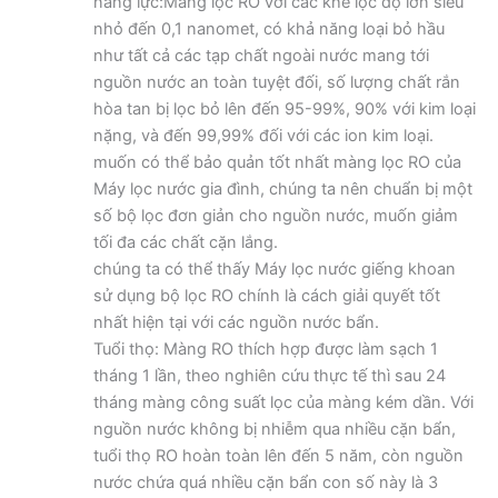
năng lực:Màng lọc RO với các khe lọc độ lớn siêu
nhỏ đến 0,1 nanomet, có khả năng loại bỏ hầu
như tất cả các tạp chất ngoài nước mang tới
nguồn nước an toàn tuyệt đối, số lượng chất rắn
hòa tan bị lọc bỏ lên đến 95-99%, 90% với kim loại
nặng, và đến 99,99% đối với các ion kim loại.
muốn có thể bảo quản tốt nhất màng lọc RO của
Máy lọc nước gia đình, chúng ta nên chuẩn bị một
số bộ lọc đơn giản cho nguồn nước, muốn giảm
tối đa các chất cặn lắng.
chúng ta có thể thấy Máy lọc nước giếng khoan
sử dụng bộ lọc RO chính là cách giải quyết tốt
nhất hiện tại với các nguồn nước bẩn.
Tuổi thọ: Màng RO thích hợp được làm sạch 1
tháng 1 lần, theo nghiên cứu thực tế thì sau 24
tháng màng công suất lọc của màng kém dần. Với
nguồn nước không bị nhiễm qua nhiều cặn bẩn,
tuổi thọ RO hoàn toàn lên đến 5 năm, còn nguồn
nước chứa quá nhiều cặn bẩn con số này là 3