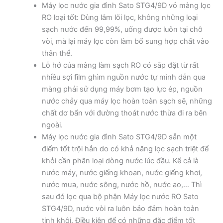
Máy lọc nước gia đình Sato STG4/9D vỏ màng lọc
RO loại tốt: Dùng lắm lõi lọc, không những loại
sạch nước đến 99,99%, uống được luôn tại chỗ
vòi, mà lại máy lọc còn làm bổ sung hợp chất vào
thân thể.
Lỗ hở của màng làm sạch RO có sắp đặt từ rất
nhiều sợi film ghìm nguồn nước tự mình dẫn qua
màng phải sử dụng máy bơm tạo lực ép, nguồn
nước chảy qua máy lọc hoàn toàn sạch sẽ, những
chất dơ bẩn với đường thoát nước thừa đi ra bên
ngoài.
Máy lọc nước gia đình Sato STG4/9D sẵn một
điểm tốt trội hẳn do có khả năng lọc sạch triệt để
khỏi cần phân loại dòng nước lúc đầu. Kể cả là
nước máy, nước giếng khoan, nước giếng khơi,
nước mưa, nước sông, nước hồ, nước ao,… Thì
sau đó lọc qua bộ phận Máy lọc nước RO Sato
STG4/9D, nước vòi ra luôn bảo đảm hoàn toàn
tinh khôi. Điều kiện để có những đặc điểm tốt