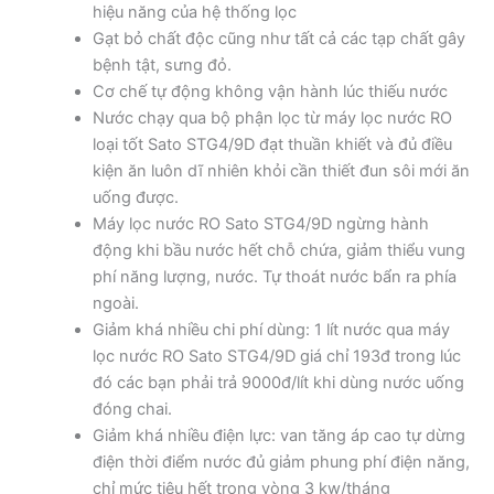
hiệu năng của hệ thống lọc
Gạt bỏ chất độc cũng như tất cả các tạp chất gây
bệnh tật, sưng đỏ.
Cơ chế tự động không vận hành lúc thiếu nước
Nước chạy qua bộ phận lọc từ máy lọc nước RO
loại tốt Sato STG4/9D đạt thuần khiết và đủ điều
kiện ăn luôn dĩ nhiên khỏi cần thiết đun sôi mới ăn
uống được.
Máy lọc nước RO Sato STG4/9D ngừng hành
động khi bầu nước hết chỗ chứa, giảm thiểu vung
phí năng lượng, nước. Tự thoát nước bẩn ra phía
ngoài.
Giảm khá nhiều chi phí dùng: 1 lít nước qua máy
lọc nước RO Sato STG4/9D giá chỉ 193đ trong lúc
đó các bạn phải trả 9000đ/lít khi dùng nước uống
đóng chai.
Giảm khá nhiều điện lực: van tăng áp cao tự dừng
điện thời điểm nước đủ giảm phung phí điện năng,
chỉ mức tiêu hết trong vòng 3 kw/tháng