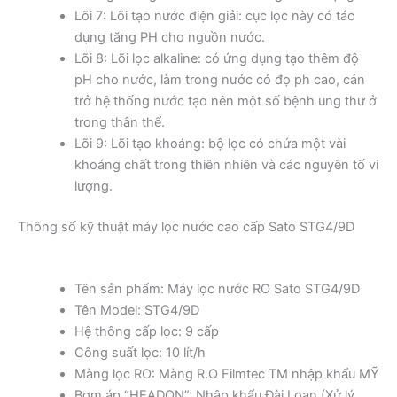
Lõi 7: Lõi tạo nước điện giải: cục lọc này có tác
dụng tăng PH cho nguồn nước.
Lõi 8: Lõi lọc alkaline: có ứng dụng tạo thêm độ
pH cho nước, làm trong nước có đọ ph cao, cản
trở hệ thống nước tạo nên một số bệnh ung thư ở
trong thân thể.
Lõi 9: Lõi tạo khoáng: bộ lọc có chứa một vài
khoáng chất trong thiên nhiên và các nguyên tố vi
lượng.
Thông số kỹ thuật máy lọc nước cao cấp Sato STG4/9D
Tên sản phẩm: Máy lọc nước RO Sato STG4/9D
Tên Model: STG4/9D
Hệ thông cấp lọc: 9 cấp
Công suất lọc: 10 lít/h
Màng lọc RO: Màng R.O Filmtec TM nhập khẩu MỸ
Bơm áp “HEADON”: Nhập khẩu Đài Loan (Xử lý