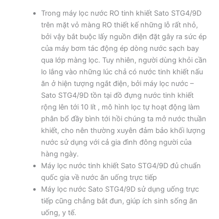
Trong máy lọc nước RO tinh khiết Sato STG4/9D
trên mặt vỏ màng RO thiết kế những lỗ rất nhỏ,
bởi vậy bắt buộc lấy nguồn điện đặt gây ra sức ép
của máy bơm tác động ép dòng nước sạch bay
qua lớp màng lọc. Tuy nhiên, người dùng khỏi cần
lo lắng vào những lúc chả có nước tinh khiết nấu
ăn ở hiện tượng ngắt điện, bởi máy lọc nước –
Sato STG4/9D tồn tại đồ đựng nước tinh khiết
rộng lên tới 10 lít , mô hình lọc tự hoạt động làm
phân bổ đầy bình tới hồi chúng ta mở nước thuần
khiết, cho nên thường xuyên đảm bảo khối lượng
nước sử dụng với cả gia đình đông người của
hàng ngày.
Máy lọc nước tinh khiết Sato STG4/9D đủ chuẩn
quốc gia về nước ăn uống trực tiếp
Máy lọc nước Sato STG4/9D sử dụng uống trực
tiếp cũng chẳng bắt đun, giúp ích sinh sống ăn
uống, y tế.