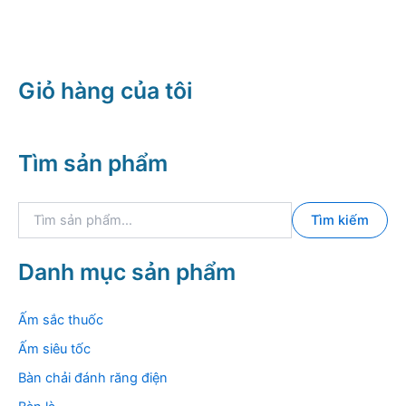
Giỏ hàng của tôi
Tìm sản phẩm
T
Tìm kiếm
ì
m
k
Danh mục sản phẩm
i
ế
m
Ấm sắc thuốc
:
Ấm siêu tốc
Bàn chải đánh răng điện