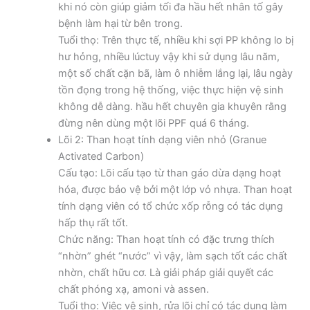
khi nó còn giúp giảm tối đa hầu hết nhân tố gây
bệnh làm hại từ bên trong.
Tuổi thọ: Trên thực tế, nhiều khi sợi PP không lo bị
hư hỏng, nhiều lúctuy vậy khi sử dụng lâu năm,
một số chất cặn bã, làm ô nhiễm lắng lại, lâu ngày
tồn đọng trong hệ thống, việc thực hiện vệ sinh
không dễ dàng. hầu hết chuyên gia khuyên rằng
đừng nên dùng một lõi PPF quá 6 tháng.
Lõi 2: Than hoạt tính dạng viên nhỏ (Granue
Activated Carbon)
Cấu tạo: Lõi cấu tạo từ than gáo dừa dạng hoạt
hóa, được bảo vệ bởi một lớp vỏ nhựa. Than hoạt
tính dạng viên có tổ chức xốp rỗng có tác dụng
hấp thụ rất tốt.
Chức năng: Than hoạt tính có đặc trưng thích
“nhờn” ghét “nước” vì vậy, làm sạch tốt các chất
nhờn, chất hữu cơ. Là giải pháp giải quyết các
chất phóng xạ, amoni và assen.
Tuổi thọ: Việc vệ sinh, rửa lõi chỉ có tác dụng làm