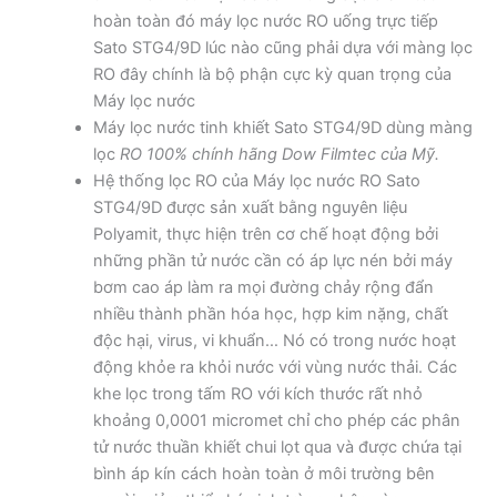
hoàn toàn đó máy lọc nước RO uống trực tiếp
Sato STG4/9D lúc nào cũng phải dựa với màng lọc
RO đây chính là bộ phận cực kỳ quan trọng của
Máy lọc nước
Máy lọc nước tinh khiết Sato STG4/9D dùng màng
lọc
RO 100% chính hãng Dow Filmtec của Mỹ.
Hệ thống lọc RO của Máy lọc nước RO Sato
STG4/9D được sản xuất bằng nguyên liệu
Polyamit, thực hiện trên cơ chế hoạt động bởi
những phần tử nước cần có áp lực nén bởi máy
bơm cao áp làm ra mọi đường chảy rộng đẩn
nhiều thành phần hóa học, hợp kim nặng, chất
độc hại, virus, vi khuẩn… Nó có trong nước hoạt
động khỏe ra khỏi nước với vùng nước thải. Các
khe lọc trong tấm RO với kích thước rất nhỏ
khoảng 0,0001 micromet chỉ cho phép các phân
tử nước thuần khiết chui lọt qua và được chứa tại
bình áp kín cách hoàn toàn ở môi trường bên