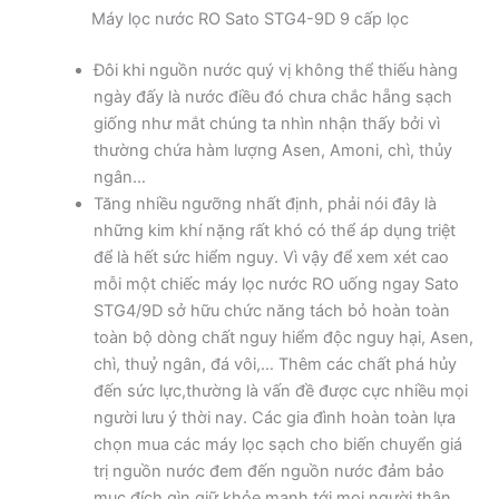
Máy lọc nước RO Sato STG4-9D 9 cấp lọc
Đôi khi nguồn nước quý vị không thể thiếu hàng
ngày đấy là nước điều đó chưa chắc hẵng sạch
giống như mắt chúng ta nhìn nhận thấy bởi vì
thường chứa hàm lượng Asen, Amoni, chì, thủy
ngân…
Tăng nhiều ngưỡng nhất định, phải nói đây là
những kim khí nặng rất khó có thể áp dụng triệt
để là hết sức hiểm nguy. Vì vậy để xem xét cao
mỗi một chiếc máy lọc nước RO uống ngay Sato
STG4/9D sở hữu chức năng tách bỏ hoàn toàn
toàn bộ dòng chất nguy hiểm độc nguy hại, Asen,
chì, thuỷ ngân, đá vôi,… Thêm các chất phá hủy
đến sức lực,thường là vấn đề được cực nhiều mọi
người lưu ý thời nay. Các gia đình hoàn toàn lựa
chọn mua các máy lọc sạch cho biến chuyển giá
trị nguồn nước đem đến nguồn nước đảm bảo
mục đích gìn giữ khỏe mạnh tới mọi người thân