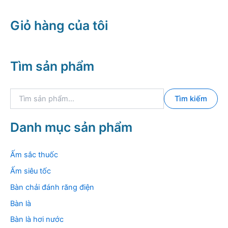
Giỏ hàng của tôi
Tìm sản phẩm
T
Tìm kiếm
ì
m
k
Danh mục sản phẩm
i
ế
m
Ấm sắc thuốc
:
Ấm siêu tốc
Bàn chải đánh răng điện
Bàn là
Bàn là hơi nước