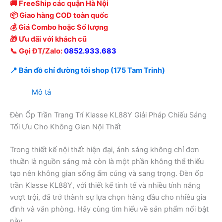
🚚 FreeShip các quận Hà Nội
📦 Giao hàng COD toàn quốc
💰 Giá Combo hoặc Số lượng
🎁 Ưu đãi với khách cũ
📞 Gọi ĐT/Zalo:
0852.933.683
📍 Bản đồ chỉ đường tới shop (175 Tam Trinh)
Mô tả
Đèn Ốp Trần Trang Trí Klasse KL88Y Giải Pháp Chiếu Sáng
Tối Ưu Cho Không Gian Nội Thất
Trong thiết kế nội thất hiện đại, ánh sáng không chỉ đơn
thuần là nguồn sáng mà còn là một phần không thể thiếu
tạo nên không gian sống ấm cúng và sang trọng. Đèn ốp
trần Klasse KL88Y, với thiết kế tinh tế và nhiều tính năng
vượt trội, đã trở thành sự lựa chọn hàng đầu cho nhiều gia
đình và văn phòng. Hãy cùng tìm hiểu về sản phẩm nổi bật
này.