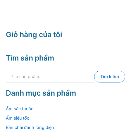
Giỏ hàng của tôi
Tìm sản phẩm
T
Tìm kiếm
ì
m
k
Danh mục sản phẩm
i
ế
m
Ấm sắc thuốc
:
Ấm siêu tốc
Bàn chải đánh răng điện