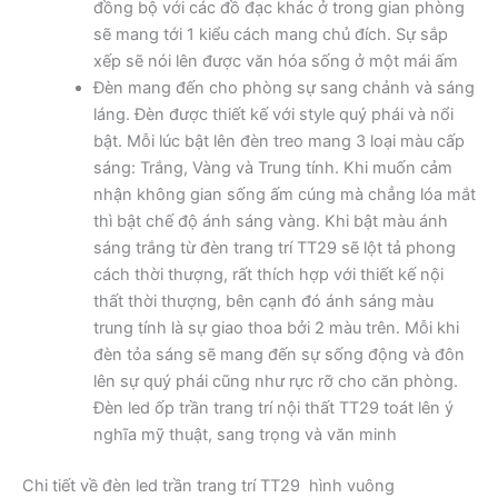
đồng bộ với các đồ đạc khác ở trong gian phòng
sẽ mang tới 1 kiểu cách mang chủ đích. Sự sắp
xếp sẽ nói lên được văn hóa sống ở một mái ấm
Đèn mang đến cho phòng sự sang chảnh và sáng
láng. Đèn được thiết kế với style quý phái và nổi
bật. Mỗi lúc bật lên đèn treo mang 3 loại màu cấp
sáng: Trắng, Vàng và Trung tính. Khi muốn cảm
nhận không gian sống ấm cúng mà chẳng lóa mắt
thì bật chế độ ánh sáng vàng. Khi bật màu ánh
sáng trắng từ đèn trang trí TT29 sẽ lột tả phong
cách thời thượng, rất thích hợp với thiết kế nội
thất thời thượng, bên cạnh đó ánh sáng màu
trung tính là sự giao thoa bởi 2 màu trên. Mỗi khi
đèn tỏa sáng sẽ mang đến sự sống động và đôn
lên sự quý phái cũng như rực rỡ cho căn phòng.
Đèn led ốp trần trang trí nội thất TT29 toát lên ý
nghĩa mỹ thuật, sang trọng và văn minh
Chi tiết về đèn led trần trang trí TT29 hình vuông