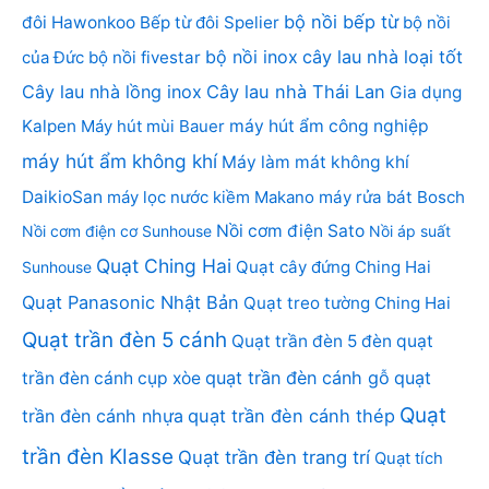
bộ nồi bếp từ
đôi Hawonkoo
Bếp từ đôi Spelier
bộ nồi
bộ nồi inox
cây lau nhà loại tốt
của Đức
bộ nồi fivestar
Cây lau nhà lồng inox
Cây lau nhà Thái Lan
Gia dụng
Kalpen
Máy hút mùi Bauer
máy hút ẩm công nghiệp
máy hút ẩm không khí
Máy làm mát không khí
DaikioSan
máy lọc nước kiềm Makano
máy rửa bát Bosch
Nồi cơm điện Sato
Nồi cơm điện cơ Sunhouse
Nồi áp suất
Quạt Ching Hai
Quạt cây đứng Ching Hai
Sunhouse
Quạt Panasonic Nhật Bản
Quạt treo tường Ching Hai
Quạt trần đèn 5 cánh
Quạt trần đèn 5 đèn
quạt
quạt trần đèn cánh gỗ
quạt
trần đèn cánh cụp xòe
Quạt
trần đèn cánh nhựa
quạt trần đèn cánh thép
trần đèn Klasse
Quạt trần đèn trang trí
Quạt tích