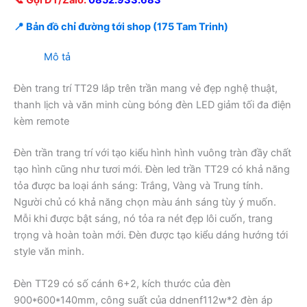
📞 Gọi ĐT/Zalo:
0852.933.683
📍 Bản đồ chỉ đường tới shop (175 Tam Trinh)
Mô tả
Đèn trang trí TT29 lắp trên trần mang vẻ đẹp nghệ thuật,
thanh lịch và văn minh cùng bóng đèn LED giảm tối đa điện
kèm remote
Đèn trần trang trí với tạo kiểu hình hình vuông tràn đầy chất
tạo hình cũng như tươi mới. Đèn led trần TT29 có khả năng
tỏa được ba loại ánh sáng: Trắng, Vàng và Trung tính.
Người chủ có khả năng chọn màu ánh sáng tùy ý muốn.
Mỗi khi được bật sáng, nó tỏa ra nét đẹp lôi cuốn, trang
trọng và hoàn toàn mới. Đèn được tạo kiểu dáng hướng tới
style văn minh.
Đèn TT29 có số cánh 6+2, kích thước của đèn
900*600*140mm, công suất của ddnenf112w*2 đèn áp