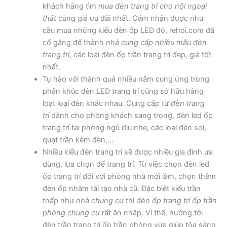
khách hàng tìm
mua đèn trang trí cho nội ngoại
thất
cùng giá ưu đãi nhất. Cảm nhận được nhu
cầu mua những kiểu đèn ốp LED đó, rehoi.com đã
cố gắng để thành
nhà cung cấp nhiều mẫu đèn
trang trí
, các loại đèn ốp trần trang trí đẹp, giá tốt
nhất.
Tự hào với thành quả nhiều năm cung ứng trong
phân khúc đèn LED trang trí cũng sở hữu hàng
loạt loại đèn khác nhau. Cung cấp từ
đèn trang
trí
dành cho phòng khách sang trọng, đèn led ốp
trang trí tại phòng ngủ dịu nhẹ, các loại đèn soi,
quạt trần kèm đèn,…
Nhiều kiểu đèn trang trí sẽ được nhiều gia đình ưa
dùng, lựa chọn để trang trí. Từ việc chọn đèn led
ốp trang trí đối với phòng nhà mới làm, chọn thêm
đèn ốp nhằm tái tạo nhà cũ. Đặc biệt kiểu trần
thấp như
nhà chung cư
thì
đèn ốp trang trí ốp trần
phòng chung cư
rất ăn nhập. Vì thế, hướng tới
đèn trần trang trí ốp trần phòng vừa giúp tỏa sáng