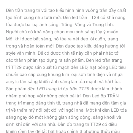
Đèn trần trang trí với tạo kiểu hình hình vuông tràn đầy chất
tạo hình cũng như tươi mới. Đèn led trần TT29 có khả năng
tỏa được ba loại ánh sáng: Trắng, Vàng và Trung tính.
Người chủ có khả năng chọn màu ánh sáng tùy ý muốn.
Mỗi khi được bật sáng, nó tỏa ra nét đẹp lôi cuốn, trang
trọng và hoàn toàn mới. Đèn được tạo kiểu dáng hướng tới
style văn minh. Để có được tinh tế này cần phải nhắc tới
các thành phần tạo dựng ra sản phẩm. Đèn led trần trang
trí TT29 được sản xuất từ mạch đèn LED, hạt bóng LED tiêu
chuẩn cao cấp cùng khung kim loại sơn tĩnh điện và nhựa
acrylic tán sáng khiến ánh sáng lan tỏa mạnh và hài hòa.
Sản phẩm
đèn LED trang trí ốp trần TT29
được làm thành
nhằm phù hợp với những cách bài trí. Đèn Led ốp TRẦN
trang trí mang dáng tinh tế, trang nhã đã mang đến tầm giá
trị về thẩm mỹ nổi bật đối với ngôi nhà. Một khi đèn LED tỏa
sáng ngay đó một không gian sống động, sảng khoái và
sinh khí đến với căn nhà. Đèn ốp trang trí TT29 có điều
khiển cầm tay để tắt bật hoặc chỉnh 3 phương thức màu