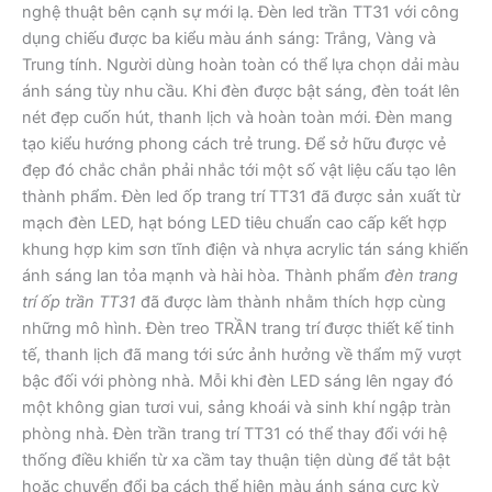
nghệ thuật bên cạnh sự mới lạ. Đèn led trần TT31 với công
dụng chiếu được ba kiểu màu ánh sáng: Trắng, Vàng và
Trung tính. Người dùng hoàn toàn có thể lựa chọn dải màu
ánh sáng tùy nhu cầu. Khi đèn được bật sáng, đèn toát lên
nét đẹp cuốn hút, thanh lịch và hoàn toàn mới. Đèn mang
tạo kiểu hướng phong cách trẻ trung. Để sở hữu được vẻ
đẹp đó chắc chắn phải nhắc tới một số vật liệu cấu tạo lên
thành phẩm. Đèn led ốp trang trí TT31 đã được sản xuất từ
mạch đèn LED, hạt bóng LED tiêu chuẩn cao cấp kết hợp
khung hợp kim sơn tĩnh điện và nhựa acrylic tán sáng khiến
ánh sáng lan tỏa mạnh và hài hòa. Thành phẩm
đèn trang
trí ốp trần TT31
đã được làm thành nhằm thích hợp cùng
những mô hình. Đèn treo TRẦN trang trí được thiết kế tinh
tế, thanh lịch đã mang tới sức ảnh hưởng về thẩm mỹ vượt
bậc đối với phòng nhà. Mỗi khi đèn LED sáng lên ngay đó
một không gian tươi vui, sảng khoái và sinh khí ngập tràn
phòng nhà. Đèn trần trang trí TT31 có thể thay đổi với hệ
thống điều khiển từ xa cầm tay thuận tiện dùng để tắt bật
hoặc chuyển đổi ba cách thể hiện màu ánh sáng cực kỳ