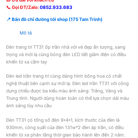
🎁 Ưu đãi với khách cũ
📞 Gọi ĐT/Zalo:
0852.933.683
📍 Bản đồ chỉ đường tới shop (175 Tam Trinh)
Mô tả
Đèn trang trí TT31 ốp trần nhà với vẻ đẹp ấn tượng, sang
trọng và mới lạ cùng bóng đèn LED tiết giảm điện có điều
khiển từ xa cầm tay
Đèn led trần trang trí cùng dáng hình bông hoa có chất
nghệ thuật bên cạnh sự mới lạ. Đèn led trần TT31 với công
dụng chiếu được ba kiểu màu ánh sáng: Trắng, Vàng và
Trung tính. Người dùng hoàn toàn có thể lựa chọn dải màu
ánh sáng tùy nhu cầu
Đèn TT31 có tổng số đèn 9*4*1, kích thước của đèn là
930mm, công suất của đèn 131w*2 đèn áp trần, có điều
khiển từ xa phân tầng thời gian bảo hành lên đến 2 năm.