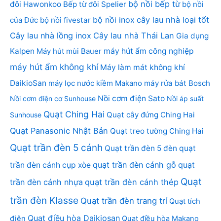
bộ nồi bếp từ
đôi Hawonkoo
Bếp từ đôi Spelier
bộ nồi
bộ nồi inox
cây lau nhà loại tốt
của Đức
bộ nồi fivestar
Cây lau nhà lồng inox
Cây lau nhà Thái Lan
Gia dụng
Kalpen
Máy hút mùi Bauer
máy hút ẩm công nghiệp
máy hút ẩm không khí
Máy làm mát không khí
DaikioSan
máy lọc nước kiềm Makano
máy rửa bát Bosch
Nồi cơm điện Sato
Nồi cơm điện cơ Sunhouse
Nồi áp suất
Quạt Ching Hai
Quạt cây đứng Ching Hai
Sunhouse
Quạt Panasonic Nhật Bản
Quạt treo tường Ching Hai
Quạt trần đèn 5 cánh
Quạt trần đèn 5 đèn
quạt
quạt trần đèn cánh gỗ
quạt
trần đèn cánh cụp xòe
Quạt
trần đèn cánh nhựa
quạt trần đèn cánh thép
trần đèn Klasse
Quạt trần đèn trang trí
Quạt tích
Quạt điều hòa Daikiosan
điện
Quạt điều hòa Makano