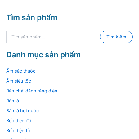
Tìm sản phẩm
T
Tìm kiếm
ì
m
k
Danh mục sản phẩm
i
ế
m
Ấm sắc thuốc
:
Ấm siêu tốc
Bàn chải đánh răng điện
Bàn là
Bàn là hơi nước
Bếp điện đôi
Bếp điện từ