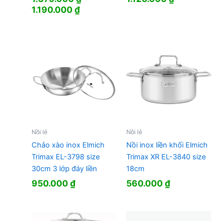
Giá
Giá
1.190.000
₫
gốc
hiện
là:
tại
1.379.000 ₫.
là:
1.190.000 ₫.
Nồi lẻ
Nồi lẻ
Chảo xào inox Elmich
Nồi inox liền khối Elmich
Trimax EL-3798 size
Trimax XR EL-3840 size
30cm 3 lớp đáy liền
18cm
950.000
₫
560.000
₫