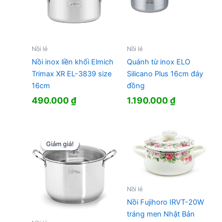
Nồi lẻ
Nồi lẻ
Nồi inox liền khối Elmich
Quánh từ inox ELO
Trimax XR EL-3839 size
Silicano Plus 16cm đáy
16cm
đồng
490.000
₫
1.190.000
₫
Giảm giá!
Giảm giá!
Nồi lẻ
Nồi Fujihoro IRVT-20W
tráng men Nhật Bản