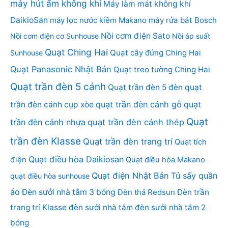
máy hút ẩm không khí
Máy làm mát không khí
DaikioSan
máy lọc nước kiềm Makano
máy rửa bát Bosch
Nồi cơm điện Sato
Nồi cơm điện cơ Sunhouse
Nồi áp suất
Quạt Ching Hai
Quạt cây đứng Ching Hai
Sunhouse
Quạt Panasonic Nhật Bản
Quạt treo tường Ching Hai
Quạt trần đèn 5 cánh
Quạt trần đèn 5 đèn
quạt
quạt trần đèn cánh gỗ
quạt
trần đèn cánh cụp xòe
Quạt
trần đèn cánh nhựa
quạt trần đèn cánh thép
trần đèn Klasse
Quạt trần đèn trang trí
Quạt tích
Quạt điều hòa Daikiosan
điện
Quạt điều hòa Makano
Quạt điện Nhật Bản
Tủ sấy quần
quạt điều hòa sunhouse
áo
Đèn sưởi nhà tắm 3 bóng
Đèn thả Redsun
Đèn trần
trang trí Klasse
đèn sưởi nhà tắm
đèn sưởi nhà tắm 2
bóng