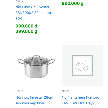
Nồi lẻ
890.000
₫
Nồi Luộc Gà Fivestar
FSN30002 30cm Inox
304
990.000
₫
Giá
Giá
699.000
₫
gốc
hiện
là:
tại
990.000 ₫.
là:
699.000 ₫.
Nồi lẻ
Nồi lẻ
Nồi inox Fivestar 28cm
Nồi tráng men Fujihoro
liền khối nắp kính
FRV-18W (Trái Cây)