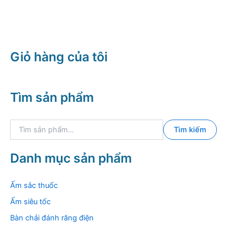
Giỏ hàng của tôi
Tìm sản phẩm
T
Tìm kiếm
ì
m
k
Danh mục sản phẩm
i
ế
m
Ấm sắc thuốc
:
Ấm siêu tốc
Bàn chải đánh răng điện