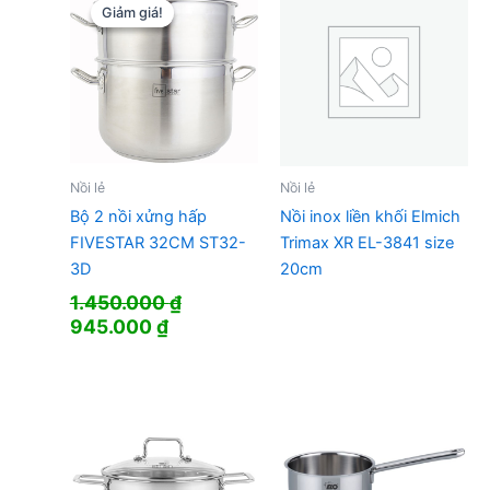
Giảm giá!
Giảm giá!
Nồi lẻ
Nồi lẻ
Bộ 2 nồi xửng hấp
Nồi inox liền khối Elmich
FIVESTAR 32CM ST32-
Trimax XR EL-3841 size
3D
20cm
1.450.000
₫
Giá
Giá
945.000
₫
gốc
hiện
là:
tại
1.450.000 ₫.
là:
945.000 ₫.