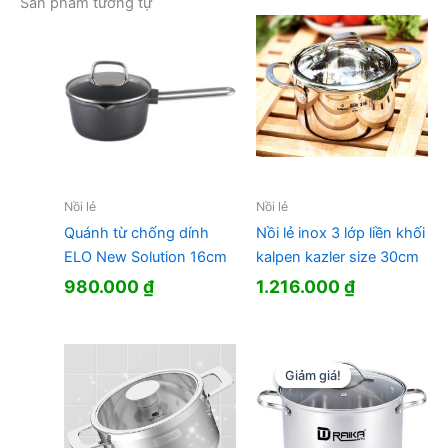
Sản phẩm tương tự
Nồi lẻ
Nồi lẻ
Quánh từ chống dính
Nồi lẻ inox 3 lớp liền khối
ELO New Solution 16cm
kalpen kazler size 30cm
980.000
₫
1.216.000
₫
Giảm giá!
Giảm giá!