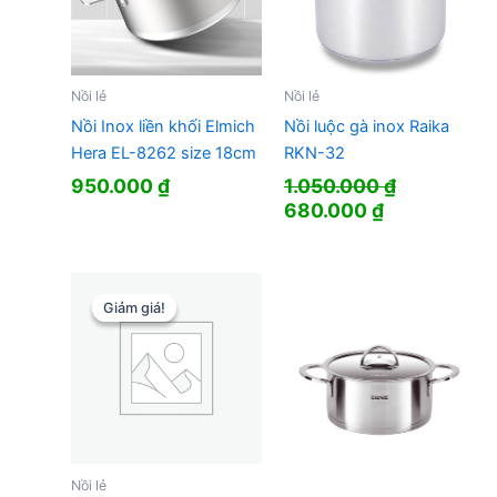
Nồi lẻ
Nồi lẻ
Nồi Inox liền khối Elmich
Nồi luộc gà inox Raika
Hera EL-8262 size 18cm
RKN-32
950.000
₫
1.050.000
₫
Giá
Giá
680.000
₫
gốc
hiện
là:
tại
1.050.000 ₫.
là:
680.000 ₫.
Giảm giá!
Giảm giá!
Nồi lẻ