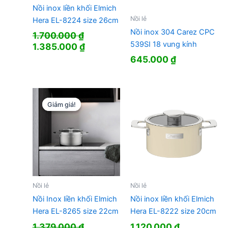
Nồi inox liền khối Elmich
Nồi lẻ
Hera EL-8224 size 26cm
Nồi inox 304 Carez CPC
1.700.000
₫
539SI 18 vung kính
Giá
Giá
1.385.000
₫
gốc
hiện
645.000
₫
là:
tại
1.700.000 ₫.
là:
1.385.000 ₫.
Giảm giá!
Giảm giá!
Nồi lẻ
Nồi lẻ
Nồi Inox liền khối Elmich
Nồi inox liền khối Elmich
Hera EL-8265 size 22cm
Hera EL-8222 size 20cm
1.379.000
₫
1.120.000
₫