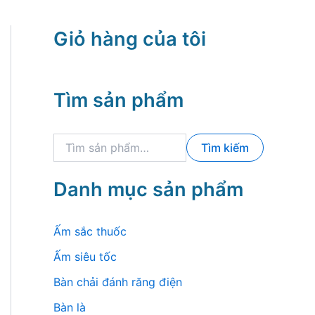
Giỏ hàng của tôi
Tìm sản phẩm
T
Tìm kiếm
ì
m
k
Danh mục sản phẩm
i
ế
m
Ấm sắc thuốc
:
Ấm siêu tốc
Bàn chải đánh răng điện
Bàn là