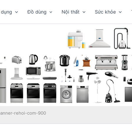
 dụng
Đồ dùng
Nội thất
Sức khỏe
banner-rehoi-com-900