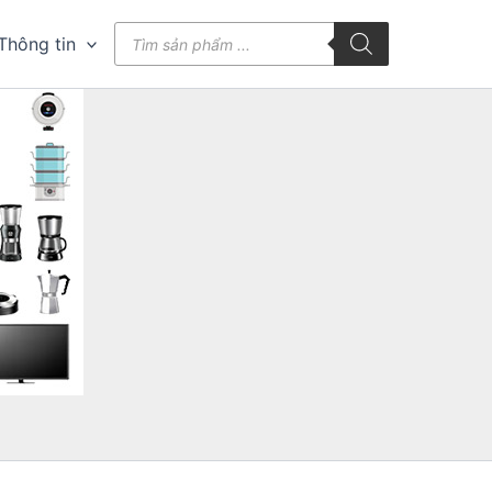
Tìm
Thông tin
kiếm
sản
phẩm