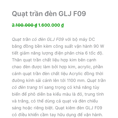
Quạt trần đèn GLJ F09
Giá
Giá
2.100.000
₫
1.600.000
₫
gốc
hiện
là:
tại
Quạt trần có đèn GLJ F09
với bộ máy DC
2.100.000 ₫.
là:
bằng đồng bền kèm công suất vận hành 90 W
1.600.000 ₫.
tiết giảm năng lượng điện phân chia 6 tốc độ.
Thân quạt trần chất liệu hợp kim bên cạnh
chao đèn được làm bởi hợp kim, acrylic, phần
cánh quạt trần đèn chất liệu Acrylic đồng thời
đường kính sải cánh lên tới 1100 mm.
Quạt trần
có đèn trang trí
sang trọng có khả năng tùy
biến để phô diễn ba kiểu màu là đỏ, trung tính
và trắng, có thể dùng cả quạt và đèn chiếu
sáng hoặc riêng biệt. Quạt kiêm đèn GLJ F09
có điều khiển cầm tay hữu dụng để vận hành.