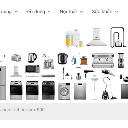
 dụng
Đồ dùng
Nội thất
Sức khỏe
banner-rehoi-com-900