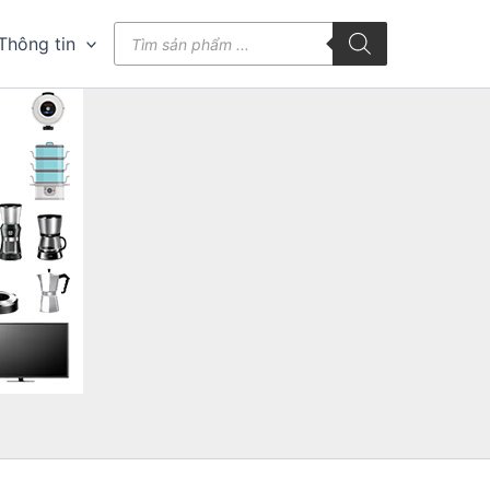
Tìm
Thông tin
kiếm
sản
phẩm