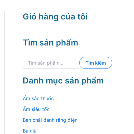
Giỏ hàng của tôi
Tìm sản phẩm
T
Tìm kiếm
ì
m
k
Danh mục sản phẩm
i
ế
m
Ấm sắc thuốc
:
Ấm siêu tốc
Bàn chải đánh răng điện
Bàn là