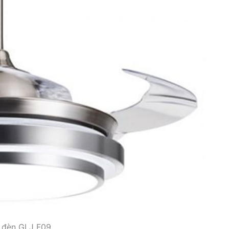
n đèn GLJ F09