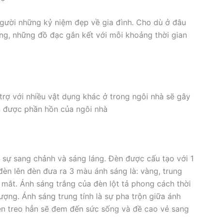
 người những kỷ niệm đẹp về gia đình. Cho dù ở đâu
ống, những đồ đạc gắn kết với mỗi khoảng thời gian
trợ với nhiều vật dụng khác ở trong ngôi nhà sẽ gây
n được phần hồn của ngôi nhà
 sự sang chảnh và sáng láng. Đèn được cấu tạo với 1
đèn lên đèn đưa ra 3 màu ánh sáng là: vàng, trung
i mắt. Ánh sáng trắng của đèn lột tả phong cách thời
hượng. Ánh sáng trung tính là sự pha trộn giữa ánh
èn treo hẳn sẽ đem đến sức sống và đề cao vẻ sang