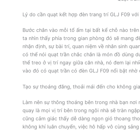
Lý do cần quạt kết hợp đèn trang trí GLJ F09 vớ
Bước chân vào mỗi tổ ấm tại bất kể chỗ nào trên 
ta nhìn thấy phía trong gian phòng đó sẽ mang 
nhận định, sự bài trí, quan niệm về nhân sinh qu
có thể nói quạt trần chắc chắn là món đồ dùng d
thể treo ở vị trí ngay giữa căn nhà, nó đem lại 
vào đó có quạt trần có đèn GLJ F09 nổi bật nhờ 
Tạo sự thoáng đãng, thoải mái đến cho không gi
Làm nên sự thông thoáng bên trong nhà bạn nơi 
quay là mọi vị trí bên trong ngôi nhà sẽ tràn ngậ
cũng cảm giác thấy dễ dàng ngọn gió thoang tho
không khí luân chuyển, việc hô hấp vô cùng sảng 