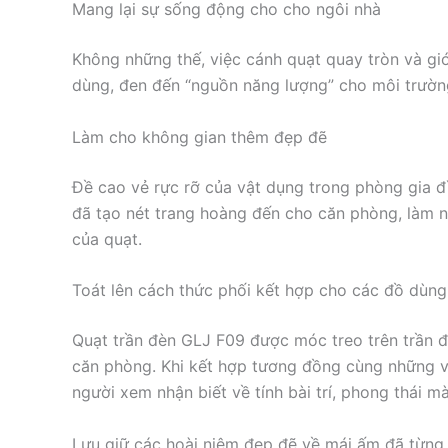
Mang lại sự sống động cho cho ngôi nhà
Không những thế, việc cánh quạt quay tròn và gió
dùng, đen đến “nguồn năng lượng” cho môi trườn
Làm cho không gian thêm đẹp đẽ
Đề cao vẻ rực rỡ của vật dụng trong phòng gia đìn
đã tạo nét trang hoàng đến cho căn phòng, làm n
của quạt.
Toát lên cách thức phối kết hợp cho các đồ dùng 
Quạt trần đèn GLJ F09 được móc treo trên trần đã
căn phòng. Khi kết hợp tương đồng cùng những v
người xem nhận biết về tính bài trí, phong thái m
Lưu giữ các hoài niệm đẹp đẽ về mái ấm đã từng